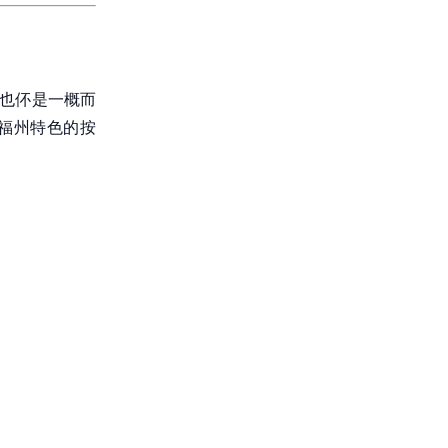
，也伓是一概而
福州特色的按