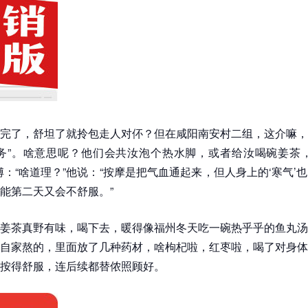
完了，舒坦了就拎包走人对伓？但在咸阳南安村二组，这介嘛，
务”。啥意思呢？他们会共汝泡个热水脚，或者给汝喝碗姜茶，
傅：“啥道理？”他说：“按摩是把气血通起来，但人身上的‘寒气’
能第二天又会不舒服。”
姜茶真野有味，喝下去，暖得像福州冬天吃一碗热乎乎的鱼丸汤
自家熬的，里面放了几种药材，啥枸杞啦，红枣啦，喝了对身体
按得舒服，连后续都替侬照顾好。