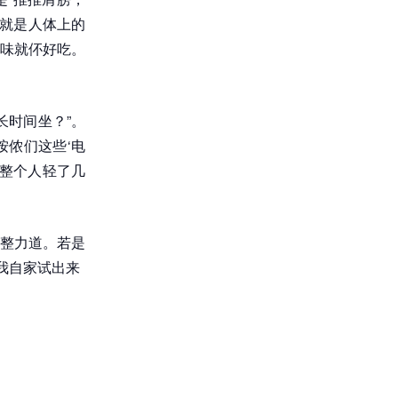
，就是人体上的
味就伓好吃。
长时间坐？”。
按侬们这些‘电
像整个人轻了几
整力道。若是
我自家试出来