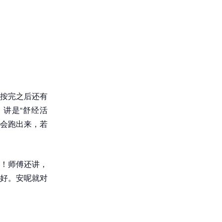
按完之后还有
讲是“舒经活
也会跑出来，若
！师傅还讲，
好。安呢就对