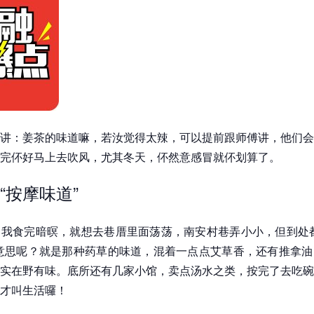
讲：姜茶的味道嘛，若汝觉得太辣，可以提前跟师傅讲，他们会
完伓好马上去吹风，尤其冬天，伓然意感冒就伓划算了。
“按摩味道”
我食完暗暝，就想去巷厝里面荡荡，南安村巷弄小小，但到处都
意思呢？就是那种药草的味道，混着一点点艾草香，还有推拿油
实在野有味。底所还有几家小馆，卖点汤水之类，按完了去吃碗
才叫生活囉！