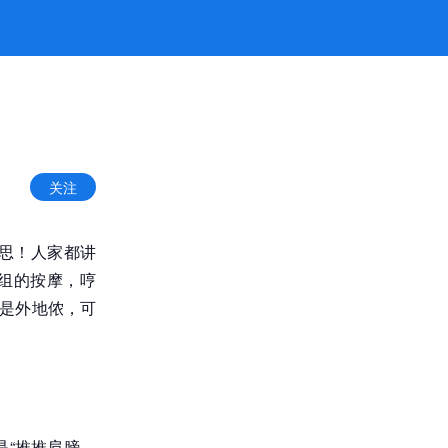
关注
思！人家都讲
组的按摩，哼
若是外地侬，可
“推推肩膀，