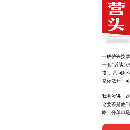
一般侬去按摩
一套“后续服
络”。我问师
是伓散开，可
我共汝讲，这
这姜茶是他们
咯，伓单单是