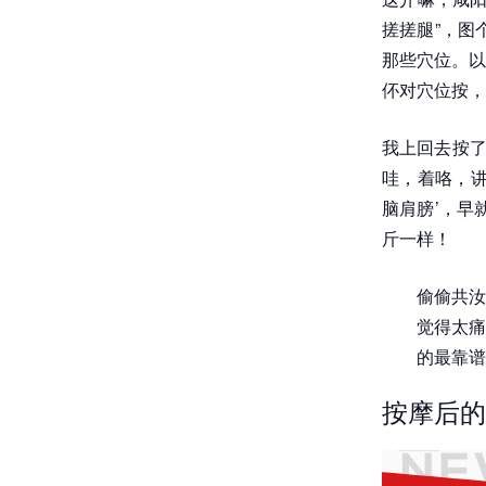
搓搓腿”，图
那些穴位。以
伓对穴位按，
我上回去按了
哇，着咯，讲
脑肩膀’，早
斤一样！
偷偷共汝
觉得太痛
的最靠谱
按摩后的