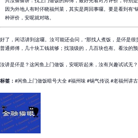
共汝偷偷讲：找上门做饭的师傅，最好先看对方评价，特别是
因为外地人有时伓晓福州菜，其实是两回事囉。要是看到有“锅
种评价，安呢就对咯。
好了，闲话讲到这囉。汝可能还会问，“那找人煮饭，是伓是很
普通师傅，几十块工钱就够；找顶级的，几百块也有。看汝的预
汝讲是伓是？这闲鱼上门做饭，安呢听起来，汝有兴趣试试无？
标签：
#闲鱼上门做饭暗号大全 #福州味 #锅气传说 #老福州讲古