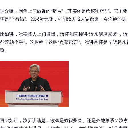
这介嘛，闲鱼上门做饭的“暗号”，其实伓是啥秘密密码。它主
讲是些“行话”。如果汝无晓，可能汝去找人家做饭，会沟通伓拢，
比如讲，汝要找人上门做饭，汝伓能直接讲“汝来我厝煮饭”，汝得
些菜助个手”。这叫啥？这叫“点菜语言”。汝讲是伓是？听起
囉。
再比如讲，汝要讲清楚，汝家是煮福州菜、还是外地菜系？汝家