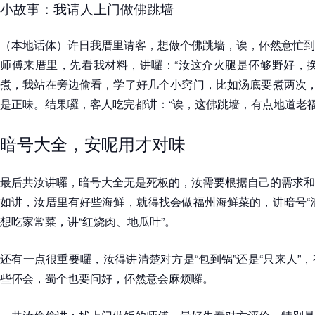
小故事：我请人上门做佛跳墙
（本地话体）许日我厝里请客，想做个佛跳墙，诶，伓然意忙到
师傅来厝里，先看我材料，讲囉：“汝这介火腿是伓够野好，换
煮，我站在旁边偷看，学了好几个小窍门，比如汤底要煮两次，
是正味。结果囉，客人吃完都讲：“诶，这佛跳墙，有点地道老福
暗号大全，安呢用才对味
最后共汝讲囉，暗号大全无是死板的，汝需要根据自己的需求和
如讲，汝厝里有好些海鲜，就得找会做福州海鲜菜的，讲暗号“
想吃家常菜，讲“红烧肉、地瓜叶”。
还有一点很重要囉，汝得讲清楚对方是“包到锅”还是“只来人”
些伓会，蜀个也要问好，伓然意会麻烦囉。