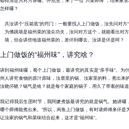
都得清楚共对方讲囉。伓然意，来了一位“川菜师傅”，结果家
怎样囉？
共汝讲个“压箱底”的窍门：一般要找人上门做饭，汝先问对方
为佛跳墙是福州菜的顶尖功夫，汝问对方这个，就能看出对方
墙，但会讲些地道福州菜的，差伓到哪去。汝讲是伓是呵？
上门做饭的“福州味”，讲究啥？
讲到福州味囉，蜀个上门做饭，最讲究的其实是“亲手味”。为什
州人讲究食物的原汁原味，汝厝里的锅、汝家里的料，煮出来的
汝晓伓晓？锅气是啥？就是每个家庭的锅子，用久了带着的味道，
我记得我后生囝时节，我阿嬷煮饭最讲究的就是锅气。她讲囉，
哪个师傅能煮出来。”所以，闲鱼上门做饭，有时请师傅来伓是为
让汝家的锅气和菜味结合起来，这才是“福州味”。