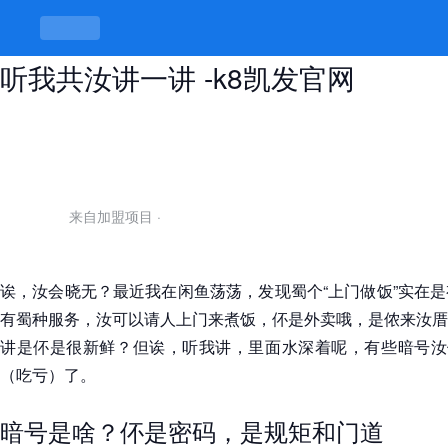
闲鱼上门做饭暗号大全，门道多多，
听我共汝讲一讲 -k8凯发官网
来自加盟项目
·
诶，汝会晓无？最近我在闲鱼荡荡，发现蜀个“上门做饭”实在
有蜀种服务，汝可以请人上门来煮饭，伓是外卖哦，是侬来汝厝
讲是伓是很新鲜？但诶，听我讲，里面水深着呢，有些暗号汝伓
（吃亏）了。
暗号是啥？伓是密码，是规矩和门道