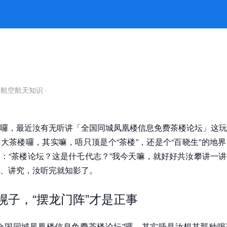
像茶楼巷里听闲话，听久才有味 -k
自航空航天知识
·
囉，最近汝有无听讲「全国同城凤凰楼信息免费茶楼论坛」这玩
大茶楼囉，其实嘛，唔只顶是个“茶楼”，还是个“百晓生”的地
：“茶楼论坛？这是什乇代志？”我今天嘛，就好好共汝攀讲一
、讲究，汝听完就知影了。
是幌子，“摆龙门阵”才是正事
全国同城凤凰楼信息免费茶楼论坛”囉，其实唔是汝想其那种喝