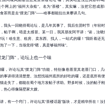
个网上的“福州大杂烩”。名为“茶楼”，其实嘛，汝把它想成
食茶而是去“摆龙门阵”——啥事都能拉出来攀讲几句。
，我头一回晓得蜀论坛，是几年其事了。我后生囝时节（年轻时
，帖子啊，唔是太感冒。某一日，我其朋友阿平讲：“诶，汝晓
好玩！啥生意、租房、卖东西、找人，一站式的囉！”我听着还
泡了一下，当场觉得“嗯，真是够福州味”。
摆龙门阵”，论坛上也一个味
囉，许论坛其“摆龙门阵”功能，特别像巷厝里其老厝门口，几
的事讲得清清楚楚。汝想找福州底所的好吃的囉，还是底所有便
猫走失了，都能在蜀个地方发帖子求助。野多时候，汝的帖子刚
，热心得像隔壁家大嫂。
讲，有一个窍门，许论坛其“茶楼话题”版块，才是精华所在！汝