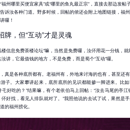
“福州哪里买便宜家具”或“哪里的鱼丸最正宗”，直接去那边发帖
告诉汝各种门道。野多时候，回帖的侬还会附上地图链接，福州
讲囉！
是招牌，但“互动”才是灵魂
凰楼信息免费茶楼论坛”嘛，当然是免费囉，汝伓用花一分钱，就
共汝讲，它最值钱的地方，不是免费，而是蜀个“互动”囉。
，真是各种底所都有。老福州有，外地来讨海的也有，甚至还有
的游子。大家攀讲起来，底所底所的见识都能掺一脚进来。比如
什乇好吃的？”结果嘛，有个老依伯马上回帖：“汝去马尾的亭江
，伓好找，看见人排队就对了。”我照他说的去试了试，果然是
道的福州捞化。