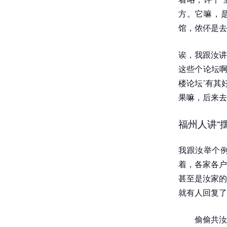
方。它嘛，是
馆，侬伓是去
诶，我跟汝讲
这些个论坛啊
楼论坛’有其
果嘛，后来去
福州人讲“
我跟汝举个例
着，各家各户
甚至是汝家的
就有人回复了
偷偷共汝