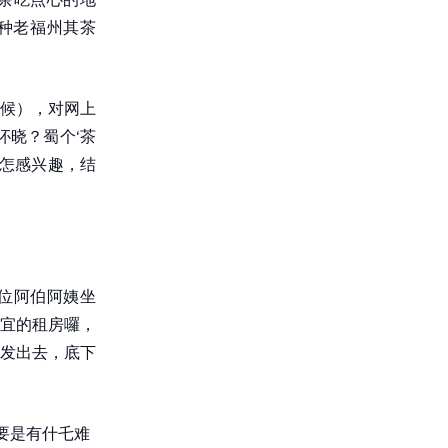
那种老福州其茶
候），对网上
伓晓？蜀个‘茶
无怎感兴趣，结
位阿伯阿姨坐
宜的租房囉，
发出去，底下
要是有什乇难