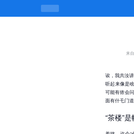
全国同城凤凰楼信息免费茶楼论坛，好
来
诶，我共汝讲
听起来像是啥
可能有侬会问
面有什乇门道
“茶楼”
着咯，许个“