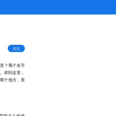
8凯发官网
关注
意？蜀个名字
界。讲到这里，
讲蜀个地方，里
茶吃点心的地