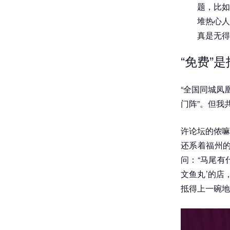
题，比如
堆热心人
真是无得
“免费”
“全国同城凤
门阵”。但我
许论坛的侬嘛
还系着福州
问：“马尾有
文鱼丸’的店
抵得上一碗地