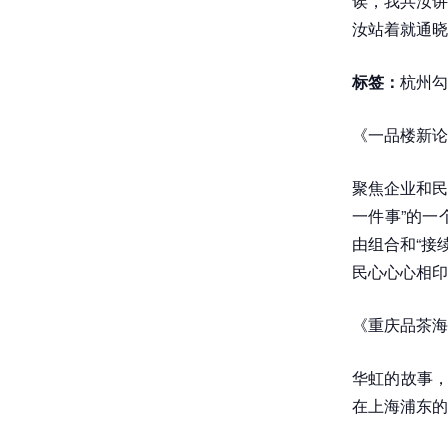
诶，我共汝讲
汝站着就通晓
标签：
杭州勾
《一品楼新论
聚焦企业和民
一件事”的一
由组合和“接
民心心心相印
《重庆品茶海
华虹的故事，
在上海浦东的