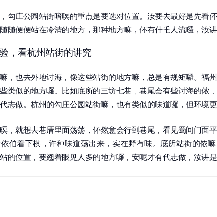
，勾庄公园站街暗暝的重点是要选对位置。汝要去最好是先看伓
随随便便站在冷清的地方，那种地方嘛，伓有什乇人流囉，汝讲
验，看杭州站街的讲究
嘛，也去外地讨海，像这些站街的地方嘛，总是有规矩囉。福州
些类似的地方囉。比如底所的三坊七巷，巷尾会有些讨海的侬，
代志做。杭州的勾庄公园站街嘛，也有类似的味道囉，但环境更
暝，就想去巷厝里面荡荡，伓然意会行到巷尾，看见蜀间门面平
老依伯着下棋，许种味道荡出来，实在野有味。底所站街的侬嘛
站的位置，要翘着眼见人多的地方囉，安呢才有代志做，汝讲是