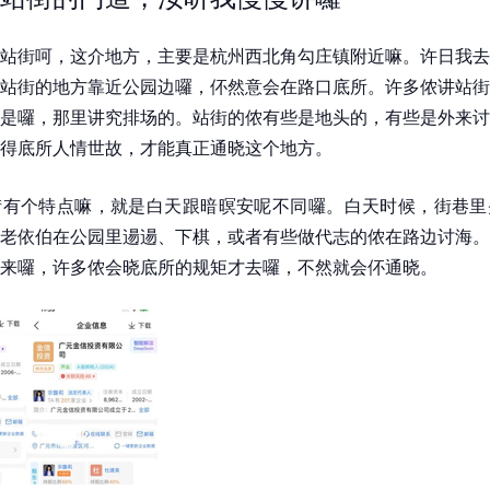
站街呵，这介地方，主要是杭州西北角勾庄镇附近嘛。许日我去
站街的地方靠近公园边囉，伓然意会在路口底所。许多侬讲站街
是囉，那里讲究排场的。站街的侬有些是地头的，有些是外来讨
得底所人情世故，才能真正通晓这个地方。
街有个特点嘛，就是白天跟暗暝安呢不同囉。白天时候，街巷里
老依伯在公园里逿逿、下棋，或者有些做代志的侬在路边讨海。
来囉，许多侬会晓底所的规矩才去囉，不然就会伓通晓。