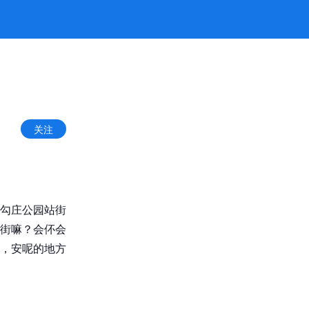
关注
勾庄公园站街
街嘛？会伓会
，安呢的地方