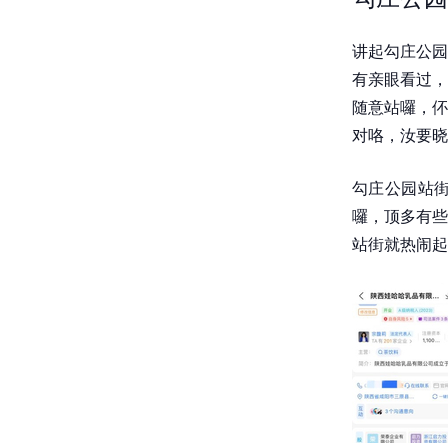
讲起勾庄公园
有亲眼看过，
随意站囉，伓
对咯，汝要晓
勾庄公园站
囉，顶多有些
站街就热闹起