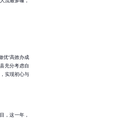
人流最多囉，
做优“高效办成
县充分考虑自
路，实现初心与
项目，这一年，