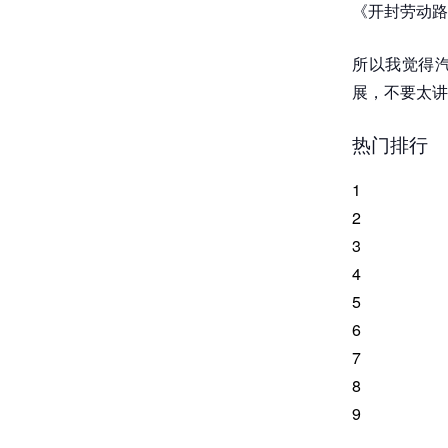
《开封劳动路
所以我觉得汽
展，不要太讲
热门排行
1
2
3
4
5
6
7
8
9