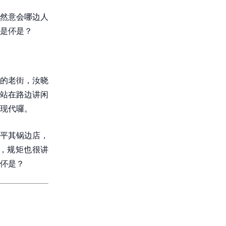
然意会哪边人
是伓是？
的老街，汝晓
站在路边讲闲
现代囉。
平其锅边店，
，规矩也很讲
伓是？