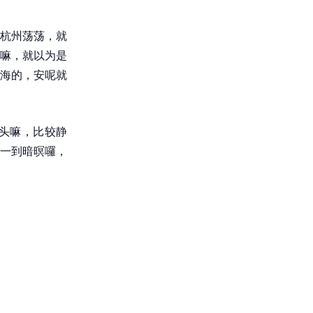
杭州荡荡，就
嘛，就以为是
海的，安呢就
头嘛，比较静
一到暗暝囉，