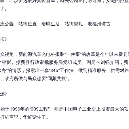
囉，若汝要选最好其位置嘛，就去公园正门附近囉，安呢的位置
了。
庄公园、站街位置、暗暝生活、站街规矩、老福州讲古
坛》
众视角，新能源汽车充电桩报装“一件事”的改革是今年以来费县
个缩影。据费县行政审批服务局党组成员、副局长刘畅介绍，费
续办”的情形，探索出一套“345”工作法，做到精准服务、供需对
、政府所做与民众想要“同频共振”。
选》
始于1996年的“909工程”。那是中国电子工业史上投资最大的
打桩声里，华虹诞生了。