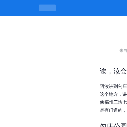
杭州勾庄公园站街的具体位置，晓底所
来
诶，汝会
阿汝讲到勾庄
这个地方，讲
像福州三坊七
是有门道的，
勾庄公园