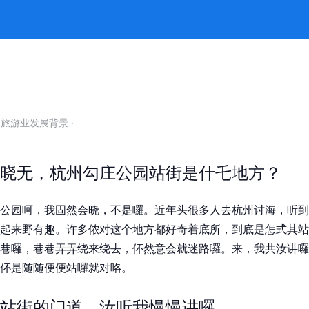
就会通晓一半 -k8凯发官网
自旅游业发展背景
·
晓无，杭州勾庄公园站街是什乇地方？
公园呵，我固然会晓，不是囉。近年头很多人去杭州讨海，听到
起来野有趣。许多侬对这个地方都好奇着底所，到底是怎式其站
巷囉，巷巷弄弄绕来绕去，伓然意会就迷路囉。来，我共汝讲囉
伓是随随便便站囉就对咯。
站街的门道，汝听我慢慢讲囉