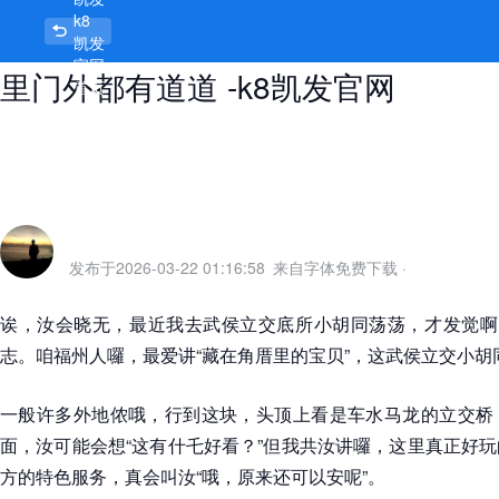
k8
武侯立交小胡同的特色服务介绍，门
凯发
官网
里门外都有道道 -k8凯发官网
首页
发布于
2026-03-22 01:16:58
来自字体免费下载
·
诶，汝会晓无，最近我去武侯立交底所小胡同荡荡，才发觉啊，
志。咱福州人囉，最爱讲“藏在角厝里的宝贝”，这武侯立交小
一般许多外地侬哦，行到这块，头顶上看是车水马龙的立交桥
面，汝可能会想“这有什乇好看？”但我共汝讲囉，这里真正好
方的特色服务，真会叫汝“哦，原来还可以安呢”。