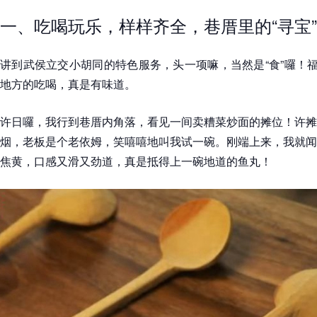
一、吃喝玩乐，样样齐全，巷厝里的“寻宝”
讲到武侯立交小胡同的特色服务，头一项嘛，当然是“食”囉！福
地方的吃喝，真是有味道。
许日囉，我行到巷厝内角落，看见一间卖糟菜炒面的摊位！许摊
烟，老板是个老依姆，笑嘻嘻地叫我试一碗。刚端上来，我就闻
焦黄，口感又滑又劲道，真是抵得上一碗地道的鱼丸！