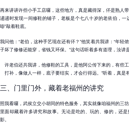
再来讲讲许些小手工店囉，这些地方，真是藏得深，伓是熟人带
逿逿时发现一间修鞋的铺子，老板是个七八十岁的老依伯，一边
嘭”敲着鞋底。
我问他：“老伯，这种手艺现在还有伓？”他笑着共我讲：“年轻
子坏了修修还能穿，省钱又环保。”这句话听着多有道理，汝讲
许老伯还共我讲，他修鞋的工具，是他阿公传下来的，有些工
打补，像做人一样，底子要结实，才会行得远。”听着，真是
三、门里门外，藏着老福州的讲究
照我看囉，武侯立交小胡同的特色服务，其实就像咱福州的三坊
里面却藏着许多讲究和故事。无论是吃的、玩的、修的，还是
影。