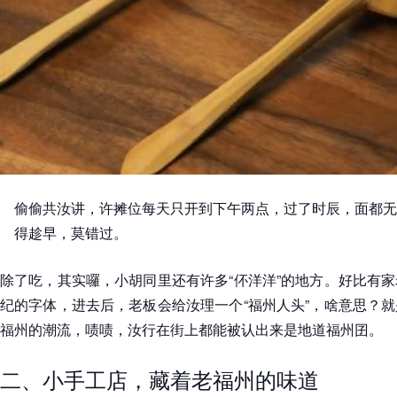
偷偷共汝讲，许摊位每天只开到下午两点，过了时辰，面都无
得趁早，莫错过。
除了吃，其实囉，小胡同里还有许多“伓洋洋”的地方。好比有
纪的字体，进去后，老板会给汝理一个“福州人头”，啥意思？
福州的潮流，啧啧，汝行在街上都能被认出来是地道福州囝。
二、小手工店，藏着老福州的味道