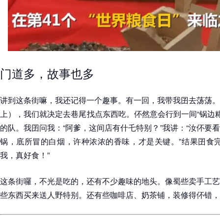
门道多，故事也多
讲到这条街嘛，我还记得一个趣事。有一回，我带我囝去荡荡。
上），我们就决定去巷尾找点东西吃。伓然意会行到一间“锅边糊
的队。我囝问我：“阿爹，这间店有什乇特别？”我讲：“汝伓要
锅，底所冒的白烟，许种浓浓的香味，才是关键。”结果囝食完
我，真好食！”
这条街囉，不光是吃的，还有不少趣味的地头。像蜀些卖手工艺
些东西买来送人野特别。还有些咖啡店、奶茶铺，装修得伓错，