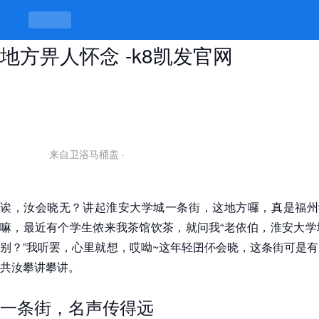
淮安大学城一条街叫什么，野有味的
地方畀人怀念 -k8凯发官网
来自卫浴马桶盖
·
诶，汝会晓无？讲起淮安大学城一条街，这地方囉，真是福州学
嘛，最近有个学生侬来我茶馆饮茶，就问我“老依伯，淮安大学
别？”我听罢，心里就想，哎呦~这年轻囝伓会晓，这条街可是
共汝攀讲攀讲。
一条街，名声传得远