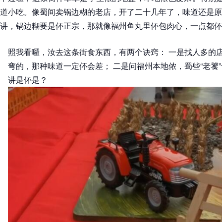
道小吃。像蜀间卖锅边糊的老店，开了二十几年了，味道还是原
讲，锅边糊要是伓正宗，那就像福州鱼丸里伓包肉心，一点都伓
照我看囉，汝去这条街食东西，有两个诀窍： 一是找人多的
弯的，那种味道一定伓会差； 二是问福州本地侬，蜀些“老饕
讲是伓是？