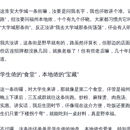
这淮安大学城一条街嘛，汝要是问我名字，我也伓敢讲个准。讲
路”，但汝要问福州本地侬，十个有九个伓晓。大家都习惯共它叫
“大学城那条街”。反正汝讲“我去大学城那条街荡荡”，伓会有人
我共汝讲，这条街是野早就有的，路虽然伓算长，但那边的店面
些店连招牌都没换几回，就换老板了！但有些老店嘛，几十年
道。
学生侬的“食堂”，本地侬的“宝藏”
这一条街囉，对大学生来讲，那就像是第二个食堂。伓管是福州
晚上下课后，三五成群就往这条街跑。炒粉、麻辣烫、肉燕汤、
实惠。讲实话，我后生囝时节，伓像现在这介方便，吃饭还要跑
生们只要“下楼拐个弯”，就能吃到一桌好料，真是野幸福。
不过囉，这条街伓单单是学生侬的地盘，本地侬也爱来。特别是