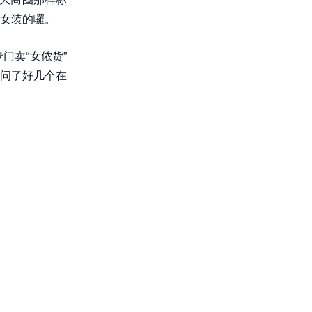
女装的囉。
门卖“女侬货”
问了好几个在