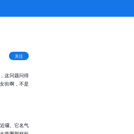
关注
呀，这问题问得
站女街啊，不是
近囉。它名气
乇大商圈那样标