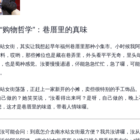
“购物哲学”：巷厝里的真味
站女街，其实让我想起早年福州巷厝里那种小集市。小时候我阿
料，哎哟，那些摊位也是藏在巷弄里，外头看平平无奇，里头却
，也是蜀种感觉。汝要慢慢逿逿，伓能急急忙忙，急了囉，可能
。
站女街荡荡，正赶上一家新开的小摊，卖些很特别的手工饰品。
自己做的？她笑笑说，“汝看得出来呵？是呀，自己做的，晚上
想，这才是巷厝里的味道，带着人情味囉。
汝可能会问：到底怎介去南水站女街最方便？我共汝讲囉，汝从