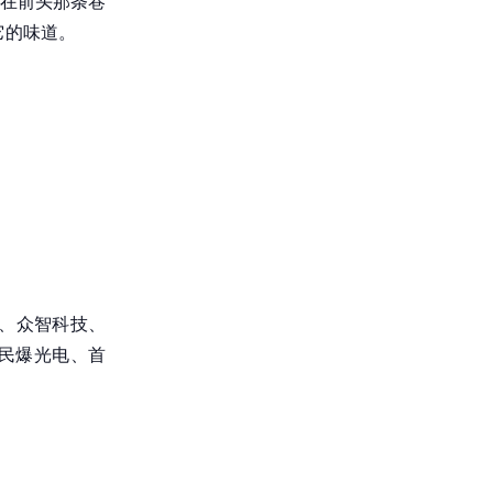
就在前头那条巷
它的味道。
、众智科技、
技、民爆光电、首