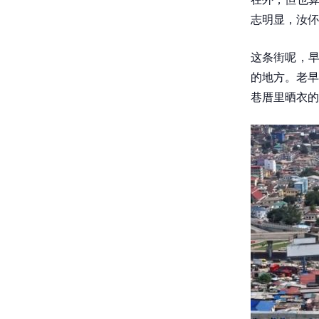
志明显，汝伓
这条街呢，早
的地方。老早
巷厝里晒衣的