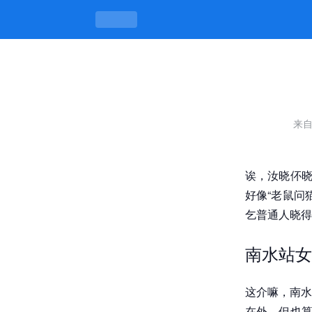
珠海金湾南水站女街在哪里，南水巷里
来
诶，汝晓伓晓
好像“老鼠问
乞普通人晓得
南水站女
这介嘛，南水
在外，但也算