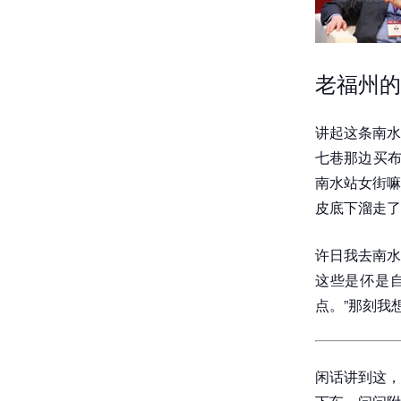
老福州的
讲起这条南水
七巷那边买布
南水站女街嘛
皮底下溜走了
许日我去南水
这些是伓是
点。”那刻我
闲话讲到这，