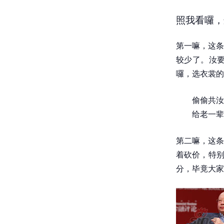
照我看囉，
第一嘛，这条
较少了。汝
囉，选衣裳的
偷偷共汝
给老一辈
第二嘛，这条
着砍价，特别
分，毕竟大家