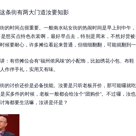
这条街有两大门道汝要知影
街的时间点很重要。一般南水站女街的热闹时间是早上到中午，
要是想买点特色衣裳啊，最好早点去，特别是周末，不然好货被
时候要耐心，许多摊位看起来普通，但细细翻翻，可能就翻到一件
讲：有些摊位会有“福州侬风味”的小配饰，比如绣花小包、布鞋
人作伴手礼，实用又有味。
街的讨价还价是必备技能。汝要是只听老板开价，那可能囉就吃
是买多件的时候，老板一般都会给汝个“团购价”。不过囉，汝
讨海都要生活嘛，汝讲是伓是？