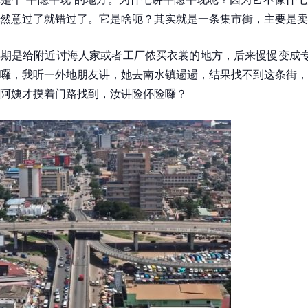
然意过了就错过了。它是啥呃？其实就是一条集市街，主要是卖
期是给附近讨海人家或者工厂侬买衣裳的地方，后来慢慢变成专
囉，我听一外地朋友讲，她去南水镇逿逿，结果找不到这条街，
阿姨才摸着门路找到，汝讲险伓险囉？