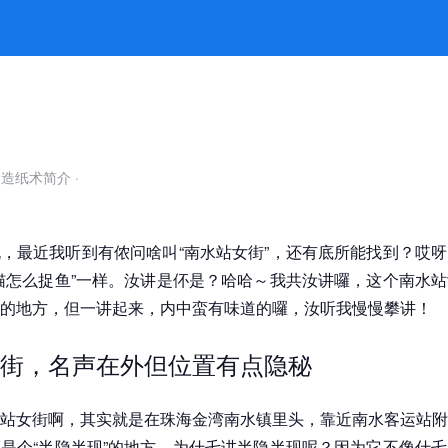
有故事 -k8凯发官网
自造纸术简介
·
，最近我听到有侬问啥叫“南水站女街”，还有底所能找到？哎
猫怎么捉鱼”一样。汝讲是伓是？哈哈～我共汝讲囉，这个南水
的地方，但一讲起来，内中蛮有味道的囉，汝听我慢慢攀讲！
街，名声在外但位置有点隐秘
站女街啊，其实就是在珠海金湾南水镇里头，靠近南水客运站附
是个“半隐半现”的地方。为什乇讲半隐半现呢？因为它不像什