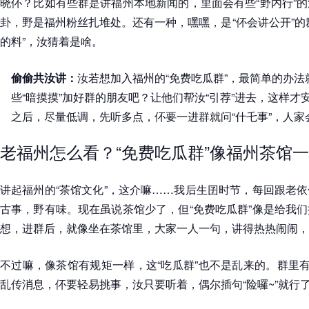
晓伓？比如有些群是讲福州本地新闻的，里面会有些“野内行”
卦，野是福州粉丝扎堆处。还有一种，嘿嘿，是“伓会讲公开”的
的料”，汝猜着是啥。
偷偷共汝讲：
汝若想加入福州的“免费吃瓜群”，最简单的办
些“暗摸摸”加好群的朋友吧？让他们帮汝“引荐”进去，这样
之后，尽量低调，先听多点，伓要一进群就问“什乇事”，人家
老福州怎么看？“免费吃瓜群”像福州茶馆
讲起福州的“茶馆文化”，这介嘛……我后生囝时节，每回跟老
古事，野有味。现在虽说茶馆少了，但“免费吃瓜群”像是给我
想，进群后，就像坐在茶馆里，大家一人一句，讲得热热闹闹，
不过嘛，像茶馆有规矩一样，这“吃瓜群”也不是乱来的。群里有
乱传消息，伓要轻易挑事，汝只要听着，偶尔插句“险囉~”就行