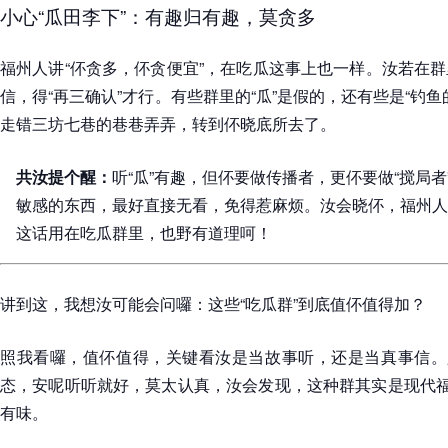
小心“瓜田李下”：有趣归有趣，莫贪多
福州人讲“伓贪多，伓贪便宜”，在吃瓜这事上也一样。汝若在
信，得“再三确认”才行。有些群里的“瓜”是假的，还有些是“钓
走错三坊七巷的巷巷弄弄，转到伓晓底所去了。
共汝提个醒：
听“瓜”有趣，但伓要做传播者，更伓要做“搅局
敏感的东西，最好直接无看，免得惹麻烦。汝会晓伓，福州人
这话用在吃瓜群里，也野有道理呵！
讲到这，我想汝可能会问囉：这些“吃瓜群”到底值伓值得加？
照我看囉，值伓值得，关键看汝是当故事听，还是当真事信。只
态，安呢听听就好，莫太认真，汝会发现，这种群其实是现代福
有味。