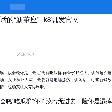
免费吃瓜群qq群号，福州人爱讲闲
话的“新茶座” -k8凯发官网
来自小玩具
·
诶，汝会晓伓是，最近“免费吃瓜群qq群号”野红火。讲到这介
场。反正福州人嘛，最爱就是逿逿荡荡，讲闲话，讨些新鲜故事
情，也确实让人有得琢磨。
会晓“吃瓜群”伓？汝若无进去，险伓是漏