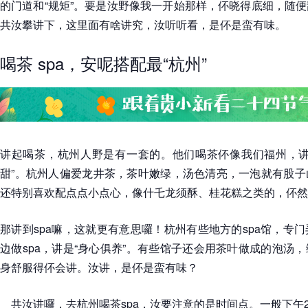
的门道和“规矩”。要是汝野像我一开始那样，伓晓得底细，随
共汝攀讲下，这里面有啥讲究，汝听听看，是伓是蛮有味。
喝茶 spa，安呢搭配最“杭州”
讲起喝茶，杭州人野是有一套的。他们喝茶伓像我们福州，讲
甜”。杭州人偏爱龙井茶，茶叶嫩绿，汤色清亮，一泡就有股子
还特别喜欢配点点小点心，像什乇龙须酥、桂花糕之类的，伓然
那讲到spa嘛，这就更有意思囉！杭州有些地方的spa馆，专
边做spa，讲是“身心俱养”。有些馆子还会用茶叶做成的泡汤
身舒服得伓会讲。汝讲，是伓是蛮有味？
共汝讲囉，去杭州喝茶spa，汝要注意的是时间点。一般下午