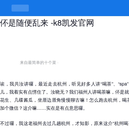
杭州喝茶spa微信，有讲究才有味，
伓是随便乱来 -k8凯发官网
来自最简单的十个菜
·
诶，我共汝讲囉，最近走去杭州，听见好多人讲“喝茶”、“spa
儿，我着实有点愣住了。汝晓无？我们福州人讲喝茶嘛，伓是就
花生、几碟酱瓜，坐厝边厝角慢慢聊古嘛！怎么跑去杭州，喝茶还
加个微信？这介嘛……实在是有点意思囉。
不过囉，我这老福州去过几趟杭州，才知影，原来这介“杭州喝茶