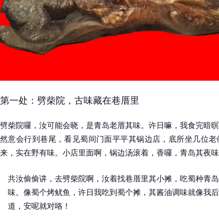
第一处：劈柴院，古味藏在巷厝里
劈柴院囉，汝可能会晓，是青岛老厝其味。许日嘛，我食完暗暝
然意会行到巷尾，看见蜀间门面平平其锅边店，底所坐几位老
来，实在野有味。小店里面啊，锅边汤滚着，香囉，青岛其夜味
共汝偷偷讲，去劈柴院啊，汝着找巷厝里其小摊，吃蜀种青岛
味。像蜀个烤鱿鱼，许日我吃到蜀个摊，其酱油调味就像我后
道，安呢就对咯！