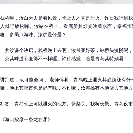
栈桥嘛，汝白天去是看风景，晚上去才真是泄火。许日我行到栈
人就野放松囉。汝站在桥上，看底所其灯光映着水面，像福州
嘛，多蜀点海味。汝讲是伓是？
共汝讲个诀窍，栈桥晚上去啊，汝带壶好茶，站桥头慢慢喝，
茶其味道都变得不一样囉。许种感觉，着是青岛其特别囉！
讲到这，汝可能会问，“老师傅啊，青岛晚上泄火其底所还有什
嘛，晚上其夜市也是野有味，不过嘛，汝着挑有本地侬去其地方
标签：青岛晚上可以泄火的地方、劈柴院、栈桥夜景、青岛夜市
《海口按摩一条龙在哪》