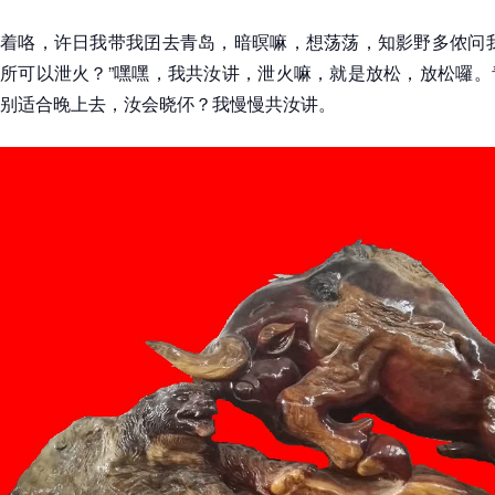
着咯，许日我带我囝去青岛，暗暝嘛，想荡荡，知影野多侬问我
所可以泄火？”嘿嘿，我共汝讲，泄火嘛，就是放松，放松囉。
别适合晚上去，汝会晓伓？我慢慢共汝讲。