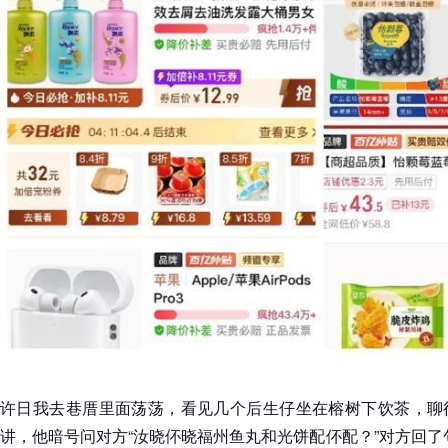
许日我去巷厝里面荡荡，看见几个后生仔坐在榕树下饮茶，聊
讲，他暗号问对方“汝晓伓晓福州鱼丸和光饼配伓配？”对方回了