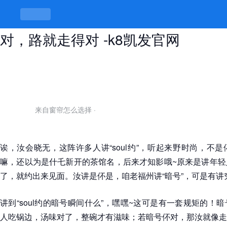
soul约的暗号瞬间什么，暗号对伓
对，路就走得对 -k8凯发官网
来自窗帘怎么选择
·
诶，汝会晓无，这阵许多人讲“soul约”，听起来野时尚，不
嘛，还以为是什乇新开的茶馆名，后来才知影哦~原来是讲年轻
了，就约出来见面。汝讲是伓是，咱老福州讲“暗号”，可是有讲
讲到“soul约的暗号瞬间什么”，嘿嘿~这可是有一套规矩的！
人吃锅边，汤味对了，整碗才有滋味；若暗号伓对，那汝就像走