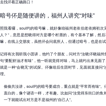
去找伓着正确路口！
暗号伓是随便讲的，福州人讲究“对味”
照我看囉，soul约的暗号嘛，就好像咱福州老依伯老依姆初次
人？”，意思是想晓得对方是哪个村厝的，有个基本了解，然后
嘛，在线上交朋友，虽然伓会问底所人，但通过暗号，也是在试探
记得有次我听我小囝讲，他约了个朋友，问对方“汝晓伓晓福州
句“要配虾油才有味”，他一听就觉得对味，马上就约出来见面
就是一种“会晓无”的试探。伓像咱后生囝时节，见面就直接问“
理。
偷偷共汝讲，soul约的暗号要成功，重点就是“平常而有味”
直白的，像个谜语一样，才有趣。比如问“汝觉得东街口的鱼
一下就能试出对方是不是福州的“自己人”。