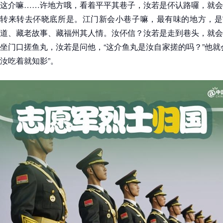
这介嘛……许地方哦，看着平平其巷子，汝若是伓认路囉，就会
转来转去伓晓底所是。江门新会小巷子嘛，最有味的地方，是它
道、藏老故事、藏福州其人情。汝伓信？汝若是走到巷头，就会
坐门口搓鱼丸，汝若是问他，“这介鱼丸是汝自家搓的吗？”他就
汝吃着就知影”。