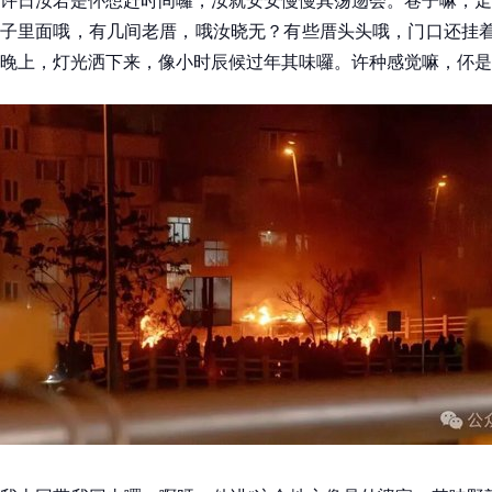
子里面哦，有几间老厝，哦汝晓无？有些厝头头哦，门口还挂着
晚上，灯光洒下来，像小时辰候过年其味囉。许种感觉嘛，伓是