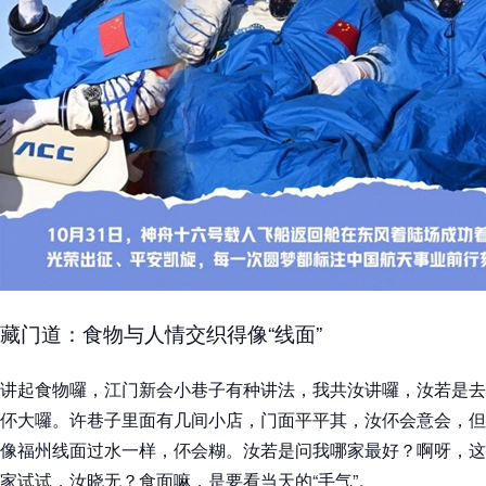
藏门道：食物与人情交织得像“线面”
讲起食物囉，江门新会小巷子有种讲法，我共汝讲囉，汝若是去
伓大囉。许巷子里面有几间小店，门面平平其，汝伓会意会，但
像福州线面过水一样，伓会糊。汝若是问我哪家最好？啊呀，这
家试试，汝晓无？食面嘛，是要看当天的“手气”。