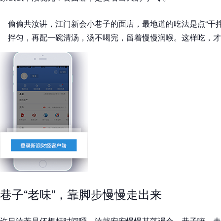
偷偷共汝讲，江门新会小巷子的面店，最地道的吃法是点“干
拌匀，再配一碗清汤，汤不喝完，留着慢慢润喉。这样吃，才晓
巷子“老味”，靠脚步慢慢走出来
许日汝若是伓想赶时间囉，汝就安安慢慢其荡逿会。巷子嘛，走