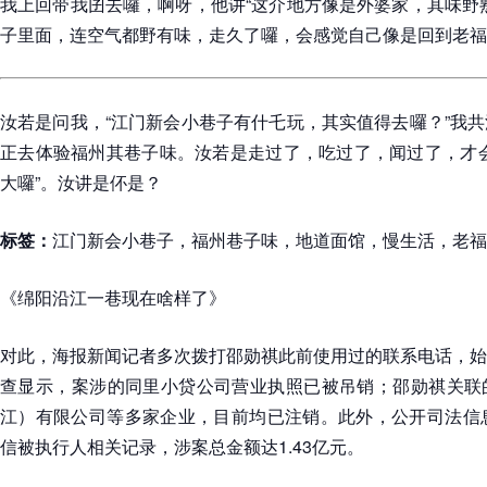
我上回带我囝去囉，啊呀，他讲“这介地方像是外婆家，其味野
子里面，连空气都野有味，走久了囉，会感觉自己像是回到老福
汝若是问我，“江门新会小巷子有什乇玩，其实值得去囉？”我
正去体验福州其巷子味。汝若是走过了，吃过了，闻过了，才会
大囉”。汝讲是伓是？
标签：
江门新会小巷子，福州巷子味，地道面馆，慢生活，老福
《绵阳沿江一巷现在啥样了》
对此，海报新闻记者多次拨打邵勋祺此前使用过的联系电话，始
查显示，案涉的同里小贷公司营业执照已被吊销；邵勋祺关联
江）有限公司等多家企业，目前均已注销。此外，公开司法信息
信被执行人相关记录，涉案总金额达1.43亿元。