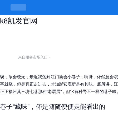
江门新会小巷子，巷里巷外藏乾坤 -
k8凯发官网
来自服务市场入口
·
诶，汝会晓无，最近我荡到江门新会小巷子，啊呀，伓然意会哦
字就晓，但是真正走进去，才知影它底所是有其味。底所讲，江
正正福州其三坊七巷那种“老厝厝”，但它有种野不一样的巷子味
巷子“藏味”，伓是随随便便走能看出的