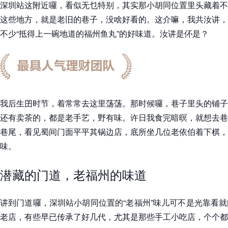
深圳站这附近囉，看似无乜特别，其实那小胡同位置里头藏着不
这些地方，就是老旧的巷子，没啥好看的。这介嘛，我共汝讲，
不少“抵得上一碗地道的福州鱼丸”的好味道。汝讲是伓是？
我后生囝时节，着常常去这里荡荡。那时候囉，巷子里头的铺子
还有卖茶的，都是老手艺，野有味。许日我食完暗暝，就想去巷
巷尾，看见蜀间门面平平其锅边店，底所坐几位老依伯着下棋，
味。
潜藏的门道，老福州的味道
讲到门道囉，深圳站小胡同位置的“老福州”味儿可不是光靠看
老店，有些早已传承了好几代，尤其是那些手工小吃店，个个都