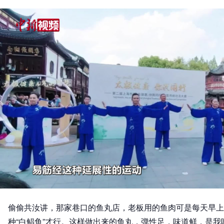
偷偷共汝讲，那家巷口的鱼丸店，老板用的鱼肉可是每天早上
种“白鲳鱼”才行。这样做出来的鱼丸，弹性足，味道鲜，是我