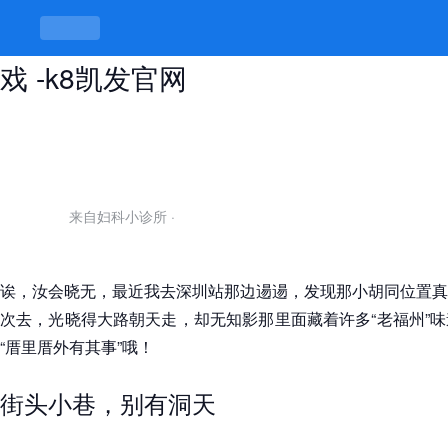
深圳站街小胡同位置，一条巷子一出
戏 -k8凯发官网
来自妇科小诊所
·
诶，汝会晓无，最近我去深圳站那边逿逿，发现那小胡同位置真
次去，光晓得大路朝天走，却无知影那里面藏着许多“老福州”
“厝里厝外有其事”哦！
街头小巷，别有洞天