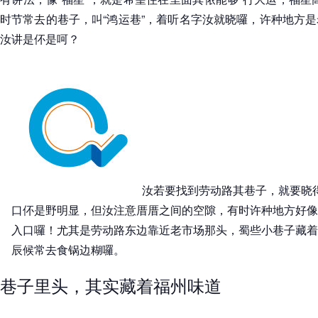
时节常去的巷子，叫“鸿运巷”，着听名字汝就晓囉，许种地方
汝讲是伓是呵？
汝若要找到劳动路其巷子，就要晓得
口伓是野明显，但汝注意厝厝之间的空隙，有时许种地方好像
入口囉！尤其是劳动路东边靠近老市场那头，蜀些小巷子藏着
辰候常去食锅边糊囉。
巷子里头，其实藏着福州味道