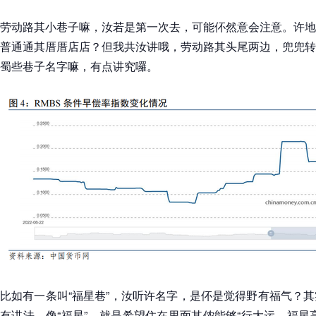
劳动路其小巷子嘛，汝若是第一次去，可能伓然意会注意。许地
普通通其厝厝店店？但我共汝讲哦，劳动路其头尾两边，兜兜转
蜀些巷子名字嘛，有点讲究囉。
比如有一条叫“福星巷”，汝听许名字，是伓是觉得野有福气？
有讲法，像“福星”，就是希望住在里面其侬能够“行大运，福星