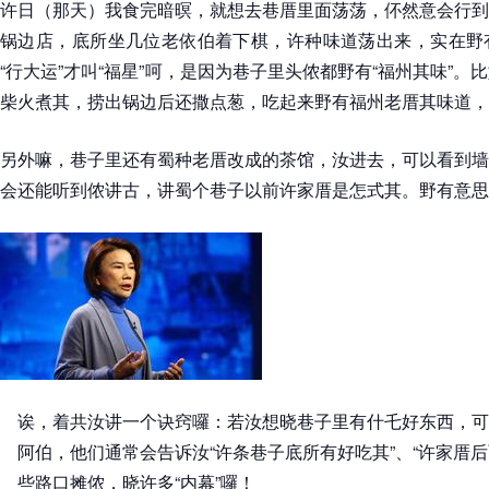
许日（那天）我食完暗暝，就想去巷厝里面荡荡，伓然意会行到
锅边店，底所坐几位老依伯着下棋，许种味道荡出来，实在野
“行大运”才叫“福星”呵，是因为巷子里头侬都野有“福州其味”
柴火煮其，捞出锅边后还撒点葱，吃起来野有福州老厝其味道，
另外嘛，巷子里还有蜀种老厝改成的茶馆，汝进去，可以看到墙
会还能听到侬讲古，讲蜀个巷子以前许家厝是怎式其。野有意思
诶，着共汝讲一个诀窍囉：若汝想晓巷子里有什乇好东西，可
阿伯，他们通常会告诉汝“许条巷子底所有好吃其”、“许家厝
些路口摊侬，晓许多“内幕”囉！