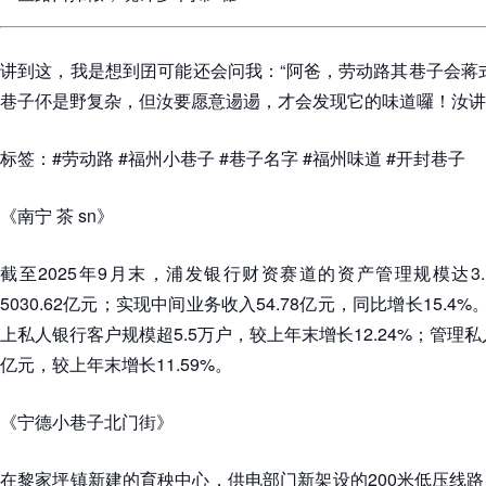
讲到这，我是想到囝可能还会问我：“阿爸，劳动路其巷子会蒋
巷子伓是野复杂，但汝要愿意逿逿，才会发现它的味道囉！汝讲
标签：#劳动路 #福州小巷子 #巷子名字 #福州味道 #开封巷子
《南宁 茶 sn》
截至2025年9月末，浦发银行财资赛道的资产管理规模达3
5030.62亿元；实现中间业务收入54.78亿元，同比增长15.4
上私人银行客户规模超5.5万户，较上年末增长12.24%；管理私
亿元，较上年末增长11.59%。
《宁德小巷子北门街》
在黎家坪镇新建的育秧中心，供电部门新架设的200米低压线