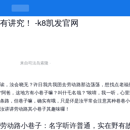
开封劳动路小巷子叫什么，巷子里头
有讲究！ -k8凯发官网
来自司法岛索隆
·
诶，汝会晓无？许日我共我囝去劳动路那边荡荡，想找点老福
“阿爸，这地方有小巷子嘛？叫什乇名哉？”唉唷，我一听，心
条路，但巷子嘛，确实有哦，只是伓是汝平常会注意其种巷巷小
汝讲讲劳动路其小巷子其趣味囉！
劳动路小巷子：名字听许普通，实在野有