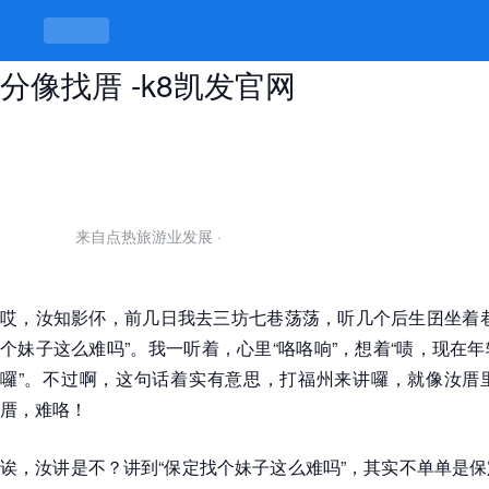
保定找个妹子这么难吗，福州人找缘
分像找厝 -k8凯发官网
来自点热旅游业发展
·
哎，汝知影伓，前几日我去三坊七巷荡荡，听几个后生囝坐着巷
个妹子这么难吗”。我一听着，心里“咯咯响”，想着“啧，现在
囉”。不过啊，这句话着实有意思，打福州来讲囉，就像汝厝
厝，难咯！
诶，汝讲是不？讲到“保定找个妹子这么难吗”，其实不单单是