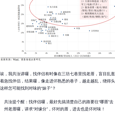
诶，我共汝讲囉，找伴侣有时像在三坊七巷里找老厝，盲目乱逛
着急找伴侣，结果囉，像走进伓熟悉的巷子，越走越乱，绕得头
这样怎可能找到对味的“妹子”？
共汝提个醒：找伴侣囉，最好先搞清楚自己的路要往“哪厝”
州老厝囉，讲求“对缘分”，伓对的厝，进去也是伓对味！