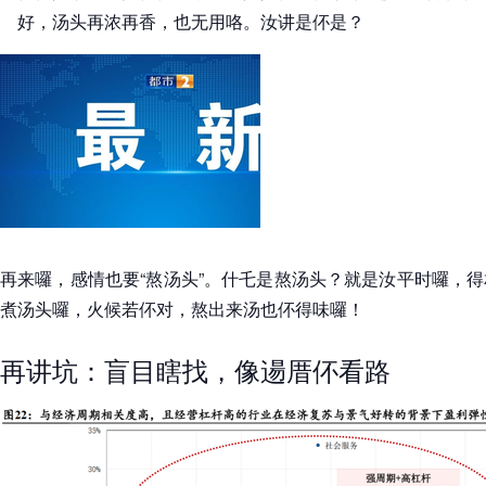
好，汤头再浓再香，也无用咯。汝讲是伓是？
再来囉，感情也要“熬汤头”。什乇是熬汤头？就是汝平时囉，
煮汤头囉，火候若伓对，熬出来汤也伓得味囉！
再讲坑：盲目瞎找，像逿厝伓看路