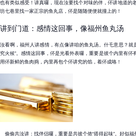
也有类似感受！讲真囉，现在汝要找个对味的伴，伓讲地道的老
坊七巷里找一家正宗的鱼丸店，伓是随随便便就撞上的！
讲到门道：感情这回事，像福州鱼丸汤
汝看啊，福州人讲感情，有点像讲咱的鱼丸汤。什乇意思？就是
究火候”。感情这回事，伓是光看外表囉，重要是彼个内里有伓有
用伓新鲜的鱼肉捣，内里再包个伓讲究的馅，着伓成咯！
偷偷共汝讲：找伴侣囉，重要是共彼个侬“搭得起味”。好似