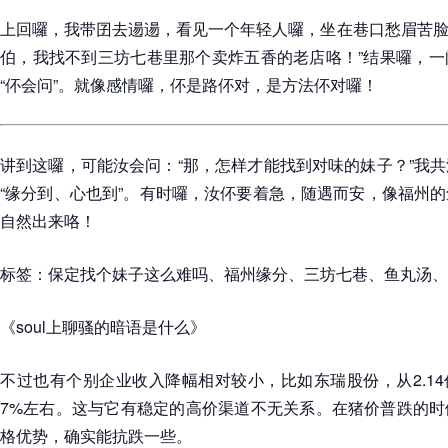
上回囉，我带囝去逿逿，看见一个年轻人囉，坐在巷口愁眉苦脸。
伯，我找不到三坊七巷里那个卖炸五香的老店咯！”结果囉，一
“伓会问”。就像感情囉，伓是路伓对，是方法伓对囉！
讲到这囉，可能汝会问：“那，怎样才能找到对味的妹子？”我
“缘分到、心也到”。有时囉，汝伓要着急，随遇而安，像福州
自然出来咯！
标签：保定找个妹子这么难吗、福州缘分、三坊七巷、鱼丸汤、
《soul上聊骚的暗语是什么》
不过也有个别企业收入降幅相对较小，比如东瑞股份，从2.14亿
7%左右。这与它有稳定的高价渠道不无关系。在猪价普跌的时
格优势，确实能抗跌一些。