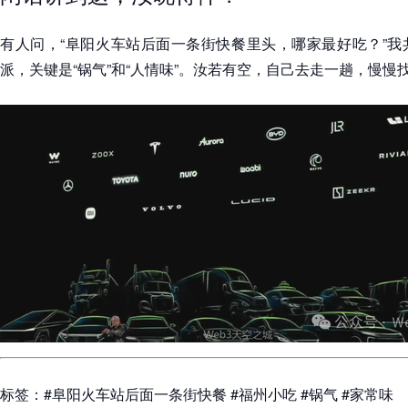
有人问，“阜阳火车站后面一条街快餐里头，哪家最好吃？”我
派，关键是“锅气”和“人情味”。汝若有空，自己去走一趟，慢慢
标签：#阜阳火车站后面一条街快餐 #福州小吃 #锅气 #家常味