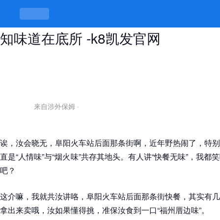
阜阳火车站后面一条街快餐，食过才
知味道在底所 -k8凯发官网
来自涉外保姆
·
诶，汝会晓无，阜阳火车站后面那条街啊，近年野热闹了，特别
直是“人情味”与“烟火味”共存其地头。有人讲“快餐无味”，我
吧？
这介嘛，我就共汝讲咯，阜阳火车站后面那条街快餐，其实有几
拿出来卖哦，汝如果懂得挑，准保汝食到一口“福州厝边味”。