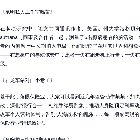
《昆明私人工作室喝茶》
在本项研究中，论文共同通讯作者、美国加州大学洛杉矶分校martin
suthana与同事及合作者一起，测量了5名癫痫患者的脑活动
者的内侧颞叶中长期植入电极。他们比较了在现实世界和想象
——在想象中的导航试验中，患者一边在跑步机上行走，一边在
线。
《石龙车站对面小巷子》
基于此，落眼保险业，大家可以看到近几年监管动作频频：加快
散；深化“报行合一”，杜绝手续费乱象；推动人身险预定利率
改革个人营销体制，告别“人海战术”的乱象……每一项或宏观
保险行业“行稳致远”。
《马驹桥三街150和300的房租》