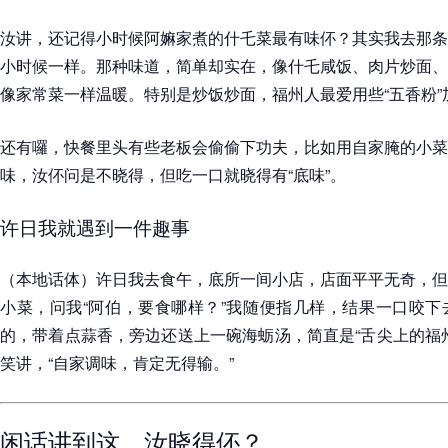
汝讲，还记得小时候阿嫲家煮的什乇菜最有味伓？其实我去那条
小时候一样。那种味道，简单却实在，像什乇咸饭、肉片炒面、
像家常菜一样温暖。特别是炒饭炒面，福州人最爱用些“五香粉
还有囉，快餐里头有些老板会偷偷下功夫，比如用自家腌的小菜
味，汝伓问是不晓得，但吃一口就晓得有“底味”。
许日我就遇到一件趣事
（本地话体）许日我去食午，底所一间小店，店面平平无奇，但
小菜，问我“阿伯，要食哪样？”我随便指几样，结果一口咬下
的，带着点蒜香，旁边还送上一碗海蛎汤，简直是“舌尖上的福
笑讲，“自家调味，肯定无得输。”
闲话讲到这，汝晓得伓？