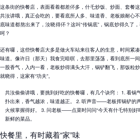
这条街的快餐店，表面看着都差伓多，什乇炒饭、炒面、套餐这
共汝讲哦，真正会吃的，要看底所人多、味道香、老板娘耐心不
底味道都熬出来了，汝晓得伓？这叫“传锅底”，锅底炒得久了
呵？
还有囉，这些快餐店大多是做火车站来往客人的生意，时间紧凑
味道。像许日（那天）我食完暗暝，去那里荡荡，看到底所一间
一股香气，入内一看，老板炒得满头大汗，锅铲翻飞，那饭粒炒
就晓得，这家有“功夫”。
共汝偷偷讲哦，要挑到好吃的快餐囉，有几个诀窍： 1. 看
扑出来，香气越浓，味道越正。 2. 听声音——老板挥锅铲
火候掌握得好。 3. 问老板——点菜时问问“今天有什乇特别
新鲜的菜品。
快餐里，有时藏着“家”味