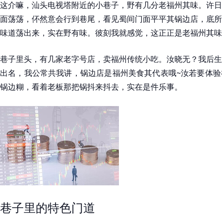
这介嘛，汕头电视塔附近的小巷子，野有几分老福州其味。许日
面荡荡，伓然意会行到巷尾，看见蜀间门面平平其锅边店，底所
味道荡出来，实在野有味。彼刻我就感觉，这正正是老福州其味
巷子里头，有几家老字号店，卖福州传统小吃。汝晓无？我后生
出名，我公常共我讲，锅边店是福州美食其代表哦~汝若要体验
锅边糊，看着老板那把锅抖来抖去，实在是件乐事。
巷子里的特色门道