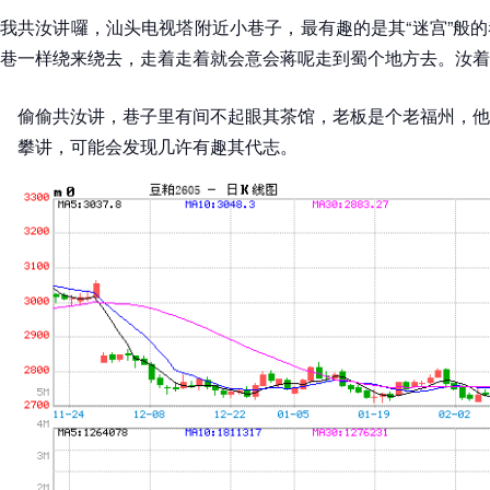
我共汝讲囉，汕头电视塔附近小巷子，最有趣的是其“迷宫”般
巷一样绕来绕去，走着走着就会意会蒋呢走到蜀个地方去。汝着
偷偷共汝讲，巷子里有间不起眼其茶馆，老板是个老福州，他
攀讲，可能会发现几许有趣其代志。