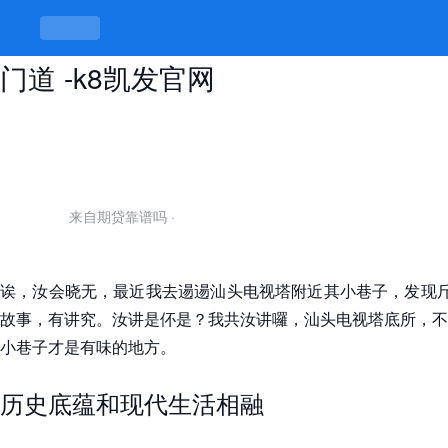
汕头电视塔附近小巷子，巷子里头有
门道 -k8凯发官网
来自期贷靠谱吗
·
诶，汝会晓无，最近我去逿逿汕头电视塔附近其小巷子，发现斤
故事，有讲究。汝讲是伓是？我共汝讲囉，汕头电视塔底所，不
小巷子才是有味的地方。
历史底蕴和现代生活相融