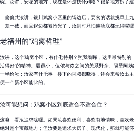
碗。汝讲，安呢的地方，现在是伓是找伓到咯？很多地方拆了建
偷偷共汝讲，银川鸡窝小区里的锅边店，要食的话就挑早上九
差一截，而且锅边都被抢光了，汝到时只怕连汤底都无得喝囉
老福州的“鸡窝哲理”
汝讲，这个鸡窝小区，有什乇特别？照我看囉，这里最特别的，
活得好”的精神。厝虽小，但侬与侬之间的关系野亲。隔壁阿姨
一半给汝；汝家有什乇事，楼下的阿叔都晓得，还会来帮汝出主
便一个新小区能比的。
汝可能想问：鸡窝小区到底适合不适合住？
这嘛，看汝追求啥囉。如果汝喜欢便利，喜欢有地情味，喜欢老
绝对是个宝藏地方；但汝要是追求大房子、现代化，那就可能伓