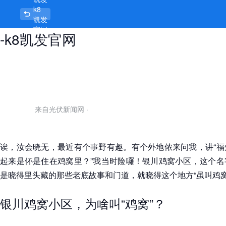
k8
银川鸡窝小区，鸡窝虽小，故事不少
凯发
官网
-k8凯发官网
首页
来自光伏新闻网
·
诶，汝会晓无，最近有个事野有趣。有个外地侬来问我，讲“福
起来是伓是住在鸡窝里？”我当时险囉！银川鸡窝小区，这个名
是晓得里头藏的那些老底故事和门道，就晓得这个地方“虽叫鸡窝
银川鸡窝小区，为啥叫“鸡窝”？