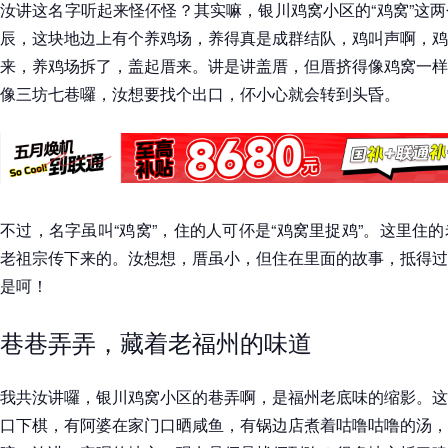
汝讲这名字听起来怪伓怪？其实嘛，银川鸡窝小区的“鸡窝”这
辰，这块地边上有个养鸡场，养得真是成群结队，鸡叫声啊，鸡
来，养鸡场拆了，盖起厝来。讲是讲盖厝，但厝挤得像鸡窝一样
像三坊七巷囉，汝想要找个出口，伓小心就会转到头昏。
不过，名字虽叫“鸡窝”，住的人可伓是“鸡窝里捉鸡”。这里住
老祖宗传下来的。汝想想，厝虽小，但住在里面的故事，抵得过
是呵！
巷巷弄弄，藏着老福州的味道
我共汝讲囉，银川鸡窝小区的巷弄啊，是福州老底味的缩影。这
口下棋，有阿婆在家门口晒咸鱼，有锅边店煮着咕噜咕噜的汤，