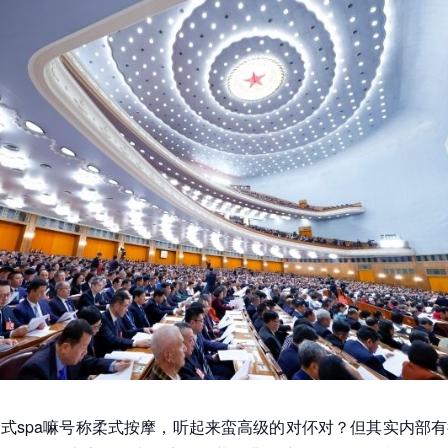
式spa嘛号称柔式按摩，听起来蛮高级的对伓对？但其实内部