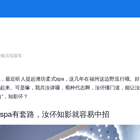
服是舒服，钱也够快花 -k8凯发官网
自保洁垃圾车
·
，最近听人提起潍坊柔式spa，这几年在福州这边野流行哦。
起来。可是嘛，我共汝讲囉，蜀种代志啊，汝伓懂门道，能让汝
血”，知影伓？
spa有套路，汝伓知影就容易中招