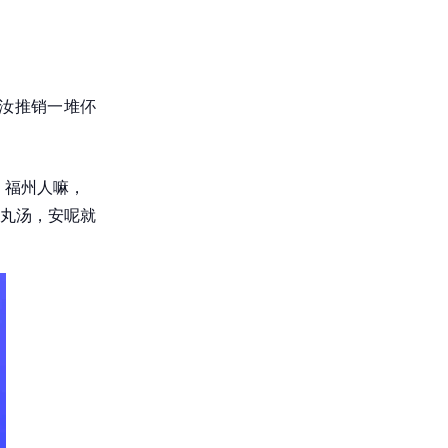
给汝推销一堆伓
。福州人嘛，
丸汤，安呢就