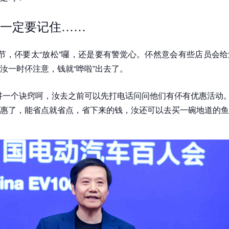
一定要记住……
时节，伓要太“放松”囉，还是要有警觉心。伓然意会有些店员会
汝一时伓注意，钱就“哗啦”出去了。
讲一个诀窍呵，汝去之前可以先打电话问问他们有伓有优惠活动
惠了，能省点就省点，省下来的钱，汝还可以去买一碗地道的鱼