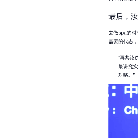
最后，汝
去做spa的
需要的代志，
“再共汝
最讲究实
对咯。”