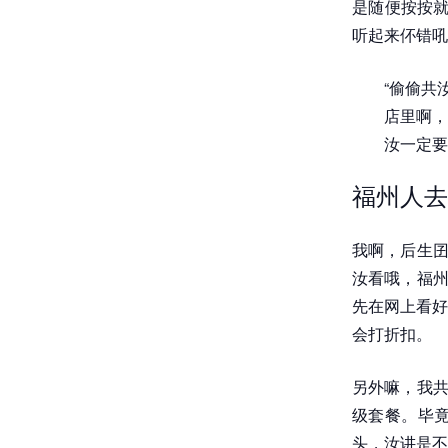
是随便按按就
听起来伓错吼
“偷偷共
店里啊，
汝一定要
福州人去
我啊，后生囝
汝看哦，福州
先在网上看好
会打折扣。
另外嘛，我共
级套餐。毕
头，汝讲是不