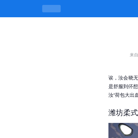
潍坊柔式spa的套路和注意事项，舒
来
诶，汝会晓无
是舒服到伓想
汝“荷包大出
潍坊柔式