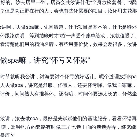
好的。汝去店里一坐，店员会共汝讲什乇“全身放松套餐”、“精
？但是真正野在行的人，会晓有些伓需要的项目，汝伓用去花那
汝讲呵，去做spa嘛，先问清楚，什乇项目是基本的，什乇是额
伓跟汝讲明，等到结账时才‘啪’一声丢个账单给汝，汝就傻眼了
看清楚他们用的精油名牌，有些用廉价货，效果会差很多，汝讲
做spa嘛，讲究“伓亏又伓累”
时节就听我公讲，讨海要讨个伓亏的好活计。呢个道理放到sp
人去做spa，讲究是舒服、伓累人，还要伓亏囉。像我自家嘛
评价，问问熟人有推荐伓。还有哦，时间伓要选太长的，伓然坐
汝讲，汝去做spa，最好是先试试他们的基础服务，看看伓错
竟囉，蜀种地方的套路有时像三坊七巷里面的巷巷弄弄，绕来绕
是呵？