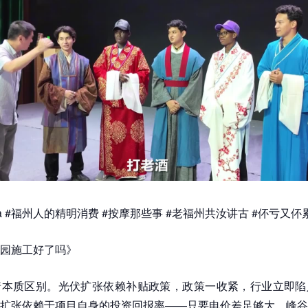
a #福州人的精明消费 #按摩那些事 #老福州共汝讲古 #伓亏又伓
园施工好了吗》
着本质区别。光伏扩张依赖补贴政策，政策一收紧，行业立即陷
扩张依赖于项目自身的投资回报率——只要电价差足够大、峰谷