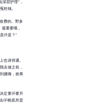
油深层护理”，
冤枉钱。
外收费的。野多
。最重要哦，
是伓是？”
a上也讲得通。
，我去做之前，
到腰痛，效果
再决定要伓要升
去伓晓底所是