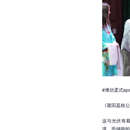
#潍坊柔式sp
《莆田荔枝公
这与光伏有
境。而储能的