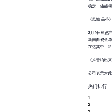
稳定，储能项
《凤城 品茶
3月9日虽然
新南向资金单
在这其中，科
《抖音约出来
公司表示对此
热门排行
1
2
3