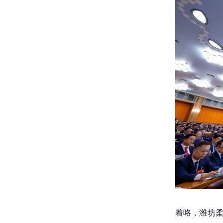
着咯，潍坊柔