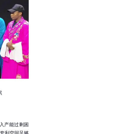
累
入产能过剩困
套利空间足够