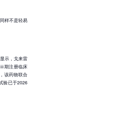
同样不是轻易
显示，戈来雷
疗的ⅲ期注册临床
研究，该药物联合
试验已于2026