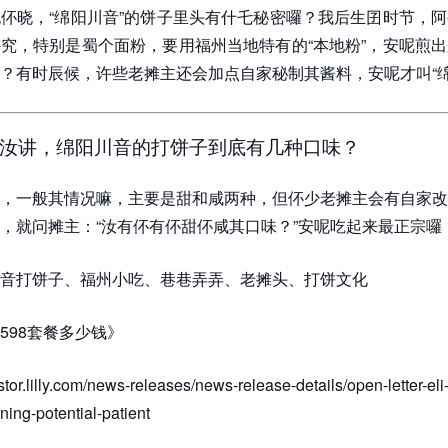
伓晓，“绵阳川音”的饼子里头有什乇秘密囉？我后生囝时节，
究，特别是蜀个面粉，要用福州当地特有的“本地粉”，安呢煎
？有时辰候，许些老摊主还会加点自家秘制其酱料，安呢才叫“绵
汝讲，绵阳川音的打饼子到底有几种口味？
，一般其情况嘛，主要是甜和咸两种，但伓少老摊主会有自家改
，就问摊主：“汝有伓有伓甜伓咸其口味？”安呢吃起来最正宗囉
音打饼子、福州小吃、巷巷弄弄、老摊头、打饼文化
598套餐多少钱》
estor.lilly.com/news-releases/news-release-details/open-letter-eli-
ing-potential-patient