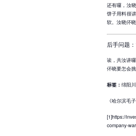
还有囉，汝晓
饼子用料很讲
软。汝晓伓晓
后手问题：
诶，共汝讲囉
伓晓要怎会挑
标签：
绵阳川
《哈尔滨毛子
[1]https://inv
company-warn