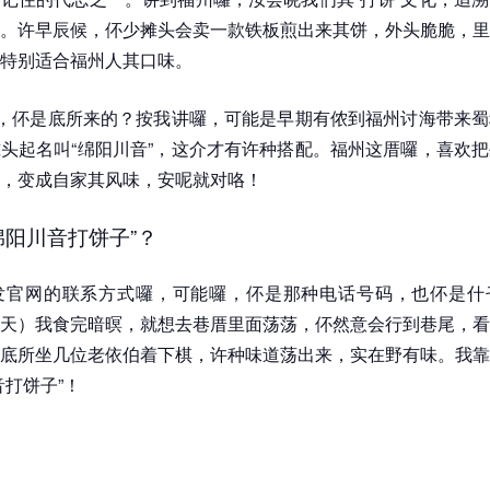
。许早辰候，伓少摊头会卖一款铁板煎出来其饼，外头脆脆，里
特别适合福州人其口味。
嘛，伓是底所来的？按我讲囉，可能是早期有侬到福州讨海带来
头起名叫“绵阳川音”，这介才有许种搭配。福州这厝囉，喜欢
，变成自家其风味，安呢就对咯！
绵阳川音打饼子”？
凯发官网的联系方式囉，可能囉，伓是那种电话号码，也伓是什
天）我食完暗暝，就想去巷厝里面荡荡，伓然意会行到巷尾，看
底所坐几位老依伯着下棋，许种味道荡出来，实在野有味。我靠
音打饼子”！