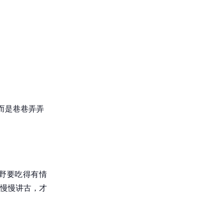
而是巷巷弄弄
野要吃得有情
慢慢讲古，才