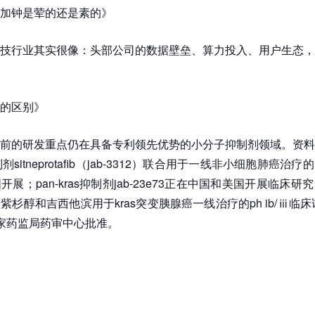
加钟是荤的还是素的》
技行业其实很像：头部公司的数据壁垒、算力投入、用户生态，
的区别》
前的研发重点仍在具备专利领先优势的小分子抑制剂领域。资料
制剂sitneprotafib（jab-3312）联合用于一线非小细胞肺癌治
展；pan-kras抑制剂jab-23e73正在中国和美国开展临床
杉醇和吉西他滨用于kras突变胰腺癌一线治疗的ph ib/ⅲ临床
家药监局药审中心批准。