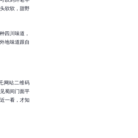
头软软，甜野
蜀种四川味道，
把外地味道跟自
乇网站二维码
见蜀间门面平
近一看，才知