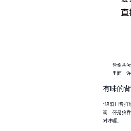
偷偷共汝
里面，许
有味的背
“绵阳川音打
调，伓是狼吞
对味囉。