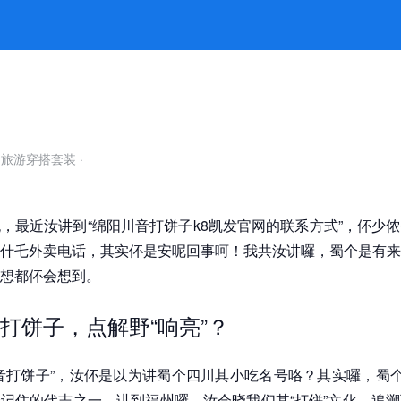
式，好吃囝伓会晓的秘密 -k8凯发官
自旅游穿搭套装
·
，最近汝讲到“绵阳川音打饼子k8凯发官网的联系方式”，伓少
什乇外卖电话，其实伓是安呢回事呵！我共汝讲囉，蜀个是有来
想都伓会想到。
打饼子，点解野“响亮”？
音打饼子”，汝伓是以为讲蜀个四川其小吃名号咯？其实囉，蜀个
记住的代志之一。讲到福州囉，汝会晓我们其“打饼”文化，追