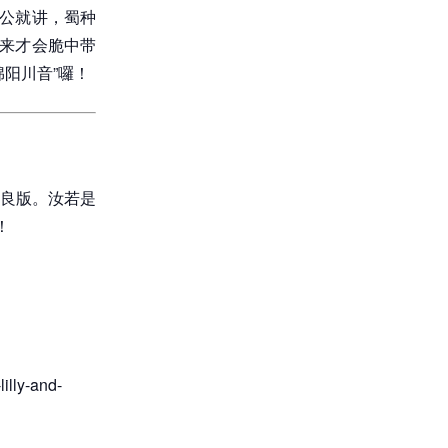
阿公就讲，蜀种
出来才会脆中带
阳川音”囉！
良版。汝若是
！
lilly-and-