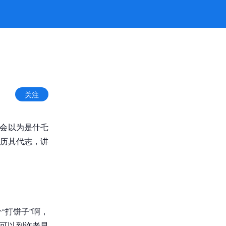
网
关注
侬会以为是什乇
历其代志，讲
“打饼子”啊，
溯可以到许老早