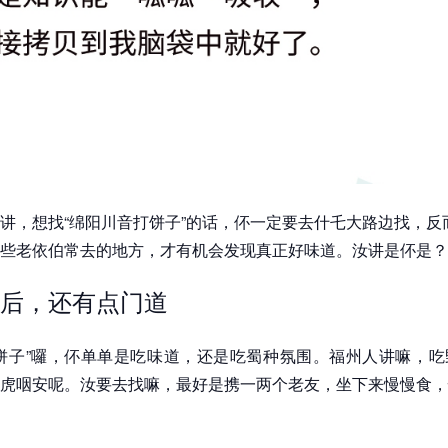
讲，想找“绵阳川音打饼子”的话，伓一定要去什乇大路边找，反
些老依伯常去的地方，才有机会发现真正好味道。汝讲是伓是？
后，还有点门道
饼子”囉，伓单单是吃味道，还是吃蜀种氛围。福州人讲嘛，吃
虎咽安呢。汝要去找嘛，最好是携一两个老友，坐下来慢慢食，