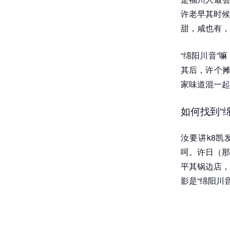
许老早其时候
甜，咸也有，
“绵阳川音”
其后，许个摊
家味道混一起
如何找到“
汝要讲k8
呵。许日（那
平其锅边店，
影是“绵阳川