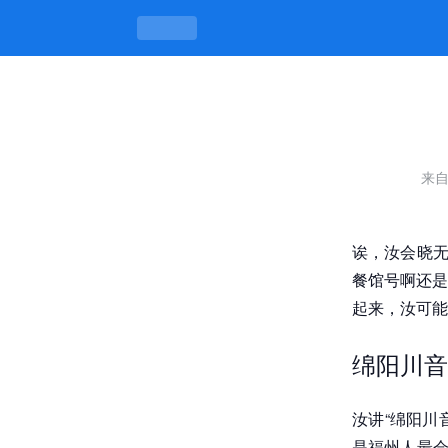
绵阳川音打饼子k8凯发官网的联系方
来
诶，汝会晓无
餐馆号啊还是
起来，汝可能
绵阳川音
汝讲“绵阳川
是福州人最会