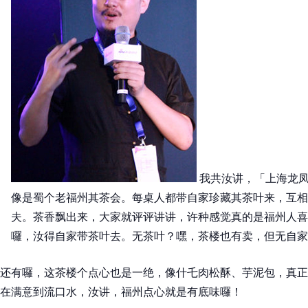
我共汝讲，「上海龙凤
像是蜀个老福州其茶会。每桌人都带自家珍藏其茶叶来，互相
夫。茶香飘出来，大家就评评讲讲，许种感觉真的是福州人喜
囉，汝得自家带茶叶去。无茶叶？嘿，茶楼也有卖，但无自家
还有囉，这茶楼个点心也是一绝，像什乇肉松酥、芋泥包，真正
在满意到流口水，汝讲，福州点心就是有底味囉！