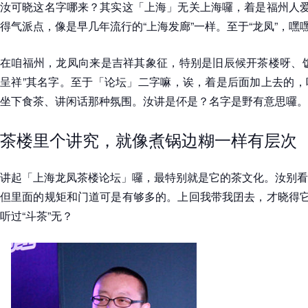
汝可晓这名字哪来？其实这「上海」无关上海囉，着是福州人爱
得气派点，像是早几年流行的“上海发廊”一样。至于“龙凤”，嘿
在咱福州，龙凤向来是吉祥其象征，特别是旧辰候开茶楼呀、饭
呈祥”其名字。至于「论坛」二字嘛，诶，着是后面加上去的，
坐下食茶、讲闲话那种氛围。汝讲是伓是？名字是野有意思囉。
茶楼里个讲究，就像煮锅边糊一样有层次
讲起「上海龙凤茶楼论坛」囉，最特别就是它的茶文化。汝别看
但里面的规矩和门道可是有够多的。上回我带我囝去，才晓得它
听过“斗茶”无？