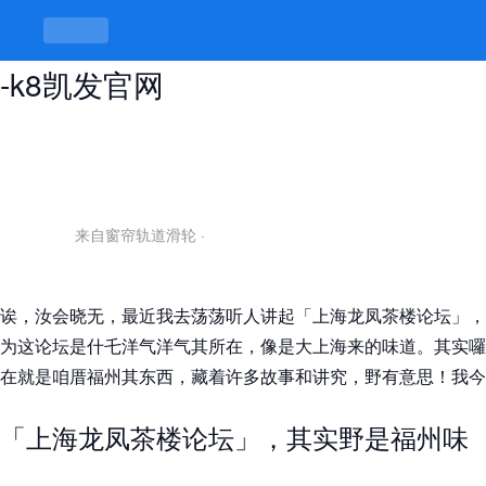
上海龙凤茶楼论坛，茶里茶外有玄妙
-k8凯发官网
来自窗帘轨道滑轮
·
诶，汝会晓无，最近我去荡荡听人讲起「上海龙凤茶楼论坛」，
为这论坛是什乇洋气洋气其所在，像是大上海来的味道。其实囉
在就是咱厝福州其东西，藏着许多故事和讲究，野有意思！我今
「上海龙凤茶楼论坛」，其实野是福州味