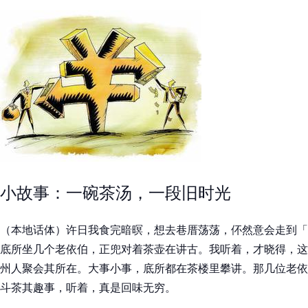
小故事：一碗茶汤，一段旧时光
（本地话体）许日我食完暗暝，想去巷厝荡荡，伓然意会走到「
底所坐几个老依伯，正兜对着茶壶在讲古。我听着，才晓得，这
州人聚会其所在。大事小事，底所都在茶楼里攀讲。那几位老依
斗茶其趣事，听着，真是回味无穷。