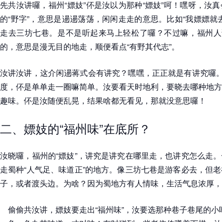
先共汝讲囉，福州“嫖妓”伓是汝以为那种“嫖妓”呵！嘿呀，汝
的“野字”，意思是逿逿荡荡，闲闲走走的意思。比如“我嫖嫖就
走去三坊七巷。是不是听起来马上轻松了囉？不过嘛，福州人讲
的，意思是漫无目的地走，顺便看点“有野其代志”。
汝讲汝讲，这介闲逿蒋式会有讲究？嘿嘿，正正就是有讲究囉。
度，伓是单单走一圈嘛简单。汝要看天时地利，要晓去哪种地方
趣味。伓是汝随便乱晃，结果啥都无看见，那就没意思囉！
二、嫖妓的“福州味”在底所？
汝晓囉，福州的“嫖妓”，讲究是讲究在哪里走，也讲究怎么走
走蜀种“人气足、味道正”的地方。像三坊七巷是游客必去，但
子，或者渡头边。为啥？因为蜀地方有人情味，生活气息浓厚，
偷偷共汝讲，嫖妓要走出“福州味”，汝要选那种巷子巷尾的