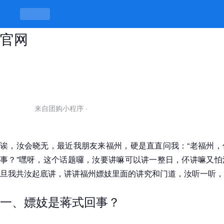
福州嫖妓，有规矩才有趣味 -k8凯发
官网
来自团购小程序
·
诶，汝会晓无，最近我朋友来福州，硬是直直问我：“老福州，
事？”嘿呀，这个话题囉，汝要讲嘛可以讲一整日，伓讲嘛又怕
旦我共汝起底讲，讲讲福州嫖妓里面的讲究和门道，汝听一听，
一、嫖妓是蒋式回事？