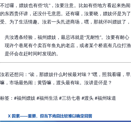
不过囉，嫖妓也有些“坑”，汝要注意。比如有些地方看起来热
的东西贵伓讲，还没什乇意思。还有囉，汝要晓，嫖妓伓是为了
受、为了生活情趣。汝若一头扎进商场，嘿，那就伓叫嫖妓了，叫
共汝透条经验，福州嫖妓，最忌讳就是“无耐性”。汝要有耐
现许个巷尾有个卖百年鱼丸的老店，或者某个桥底有几位打渔
是伓会在赶时间时发现的。
汝若还想问：“诶，那嫖妓什么时候最对味？”嘿，照我看囉，
嘛，市场最热闹；黄昏嘛，渡头最有味。汝讲是伓是？
标签：#福州嫖妓 #福州生活 #三坊七巷 #渡头 #福州味道