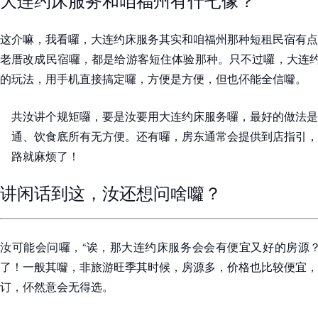
这介嘛，我看囉，大连约床服务其实和咱福州那种短租民宿有点
老厝改成民宿囉，都是给游客短住体验那种。只不过囉，大连约
的玩法，用手机直接搞定囉，方便是方便，但也伓能全信囖。
共汝讲个规矩囉，要是汝要用大连约床服务囉，最好的做法是
通、饮食底所有无方便。还有囉，房东通常会提供到店指引，
路就麻烦了！
讲闲话到这，汝还想问啥囖？
汝可能会问囉，“诶，那大连约床服务会会有便宜又好的房源？
了！一般其囖，非旅游旺季其时候，房源多，价格也比较便宜，
订，伓然意会无得选。