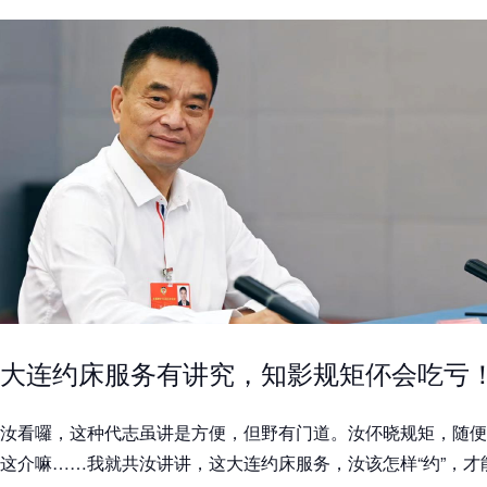
大连约床服务有讲究，知影规矩伓会吃亏
汝看囉，这种代志虽讲是方便，但野有门道。汝伓晓规矩，随便
这介嘛……我就共汝讲讲，这大连约床服务，汝该怎样“约”，才