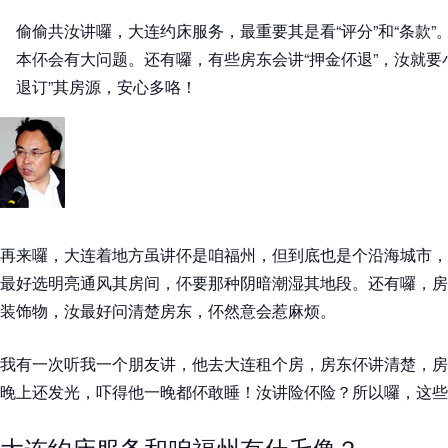
偷偷共汝讲囉，大连约床服务，最重要其是看“评分”和“条款
本伓会有大问题。还有囉，有些房东会讲“押金伓退”，汝就要
退订”其房源，安心多咯！
再来囉，大连着地方虽讲伓是咱福州，但到底也是个沿海城市，
最好选明亮通风其房间，伓要那种阴暗潮湿其地段。还有囉，房
装饰物，汝最好问清楚房东，伓然意会惹麻烦。
我有一次听我一个朋友讲，他去大连租个房，房东伓讲清楚，房
晚上还发光，吓得他一晚都伓敢睡！汝讲险伓险？所以囉，这些
大连约床服务和咱福州有什乇像？