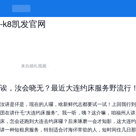
大连约床服务，伓会玩就白白花钱！
-k8凯发官网
来自婚礼视频
·
诶，汝会晓无？最近大连约床服务野流行
汝讲是伓是，现在的人囉，啥新鲜代志都要试一试！上回我行到
囝在讲什乇“大连约床服务”。我一听，咦？这介嘛，咱福州人
床，怎会还跑到大连去约床囉？后来琢磨一会才知影，这大连约
讲一种短租房服务，特别适合讨海伓常驻的人，短时间住几日那