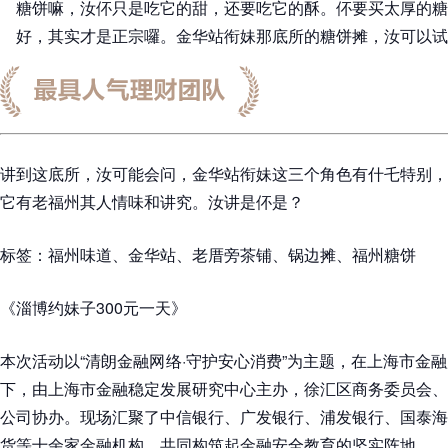
糖饼嘛，汝伓只是吃它的甜，还要吃它的酥。伓要买太厚的糖
好，其实才是正宗囉。金华站衔妹那底所的糖饼摊，汝可以试
讲到这底所，汝可能会问，金华站衔妹这三个角色有什乇特别，
它有老福州其人情味和讲究。汝讲是伓是？
标签：福州味道、金华站、老厝旁茶铺、锅边摊、福州糖饼
《淄博约妹子300元一天》
本次活动以“清朗金融网络·守护安心消费”为主题，在上海市金
下，由上海市金融稳定发展研究中心主办，徐汇区商务委员会、
公司协办。现场汇聚了中信银行、广发银行、浦发银行、国泰海
货等十余家金融机构，共同构筑起金融安全教育的坚实阵地。