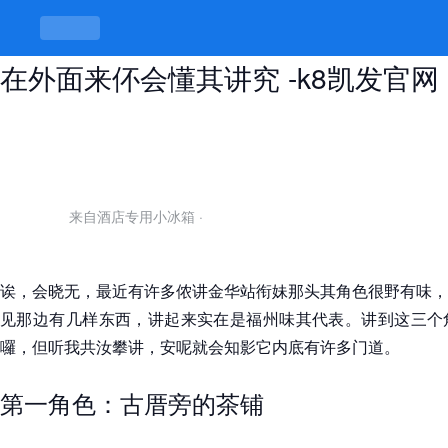
金华站衔妹最惊艳的三个角色，惊艳
在外面来伓会懂其讲究 -k8凯发官网
来自酒店专用小冰箱
·
诶，会晓无，最近有许多侬讲金华站衔妹那头其角色很野有味，
见那边有几样东西，讲起来实在是福州味其代表。讲到这三个
囉，但听我共汝攀讲，安呢就会知影它内底有许多门道。
第一角色：古厝旁的茶铺