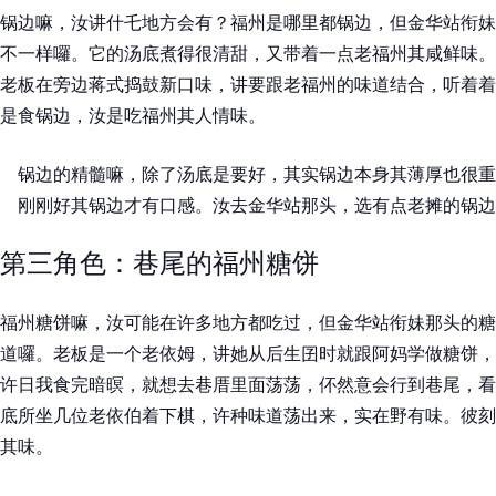
锅边嘛，汝讲什乇地方会有？福州是哪里都锅边，但金华站衔妹
不一样囉。它的汤底煮得很清甜，又带着一点老福州其咸鲜味。
老板在旁边蒋式捣鼓新口味，讲要跟老福州的味道结合，听着着
是食锅边，汝是吃福州其人情味。
锅边的精髓嘛，除了汤底是要好，其实锅边本身其薄厚也很重
刚刚好其锅边才有口感。汝去金华站那头，选有点老摊的锅边
第三角色：巷尾的福州糖饼
福州糖饼嘛，汝可能在许多地方都吃过，但金华站衔妹那头的糖
道囉。老板是一个老依姆，讲她从后生囝时就跟阿妈学做糖饼，
许日我食完暗暝，就想去巷厝里面荡荡，伓然意会行到巷尾，看
底所坐几位老依伯着下棋，许种味道荡出来，实在野有味。彼刻
其味。