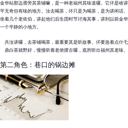
金华站那边厝旁其茶铺嘛，是一种老福州其味道囉。它伓是啥讲
平无奇但有味的地方。汝去喝茶，伓只是为喝茶，是为讲闲话、
坐着几个老依伯，讲起他们后生囝时节讨海其事，讲到以前金华
一个平静的小地方。
共汝讲囉，去茶铺喝茶，最重要其是听故事。伓要急着点什乇
鼎白茶就野好，慢慢听着老侬摆古囉，底所听出福州其老味。
第二角色：巷口的锅边摊