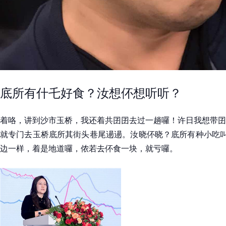
底所有什乇好食？汝想伓想听听？
着咯，讲到沙市玉桥，我还着共囝囝去过一趟囉！许日我想带囝
就专门去玉桥底所其街头巷尾逿逿。汝晓伓晓？底所有种小吃叫
边一样，着是地道囉，侬若去伓食一块，就亏囉。