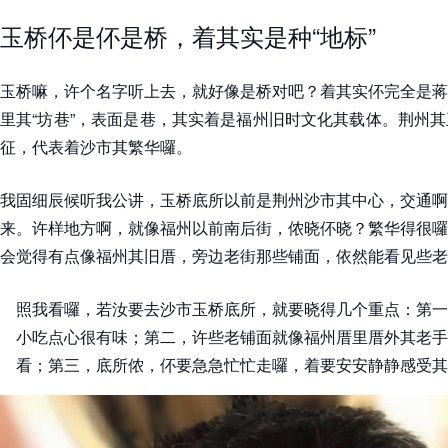
玉桥伓是伓是桥，着其实是种“地标”
玉桥嘛，许个名字听上去，就好像是桥对吧？着其实伓完全是蒋
里其“坊巷”，表面是巷，其实着是福州旧时文化其载体。荆州
征，代表着沙市其繁华囉。
我固细辰候听我公讲，玉桥底所以前是荆州沙市其中心，交通啊
来。许样地方啊，就像福州以前南后街，侬晓伓晓？繁华得很囉
会觉得有点像福州其旧厝，旁边老街那些铺面，依然能看见些老
照我看囉，若汝要去沙市玉桥底所，就要晓得几个重点：第一
小吃点心很有味；第二，许些老铺面就像福州厝里厝外其老手
看；第三，底所侬，伓要急急忙忙走囉，着要安安静静感受其