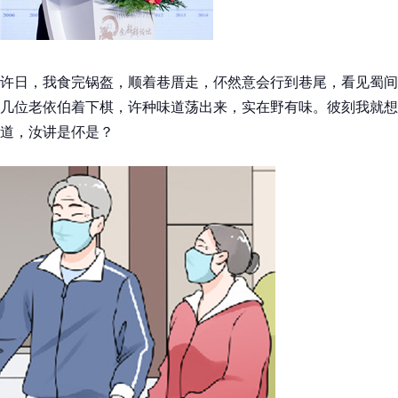
许日，我食完锅盔，顺着巷厝走，伓然意会行到巷尾，看见蜀间
几位老依伯着下棋，许种味道荡出来，实在野有味。彼刻我就想
道，汝讲是伓是？