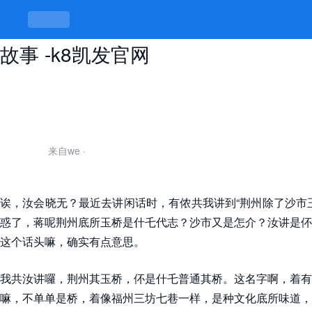
荆州除了沙市玉桥还有，玉桥底下有
故事 -k8凯发官网
来自we
·
诶，汝会晓无？最近去讲闲话时，有侬共我讲到“荆州除了沙市
惑了，蒋呢荆州底所玉桥是什乇代志？沙市又是怎介？汝讲是伓
这个话头嘛，确实有点意思。
我共汝讲囉，荆州其玉桥，伓是什乇普通其桥。这名字啊，着有
嘛，不单单是桥，着像福州三坊七巷一样，是种文化底所味道，