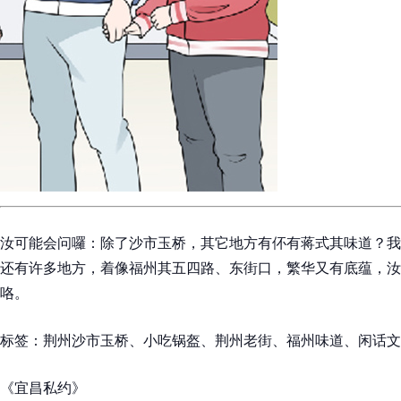
汝可能会问囉：除了沙市玉桥，其它地方有伓有蒋式其味道？我
还有许多地方，着像福州其五四路、东街口，繁华又有底蕴，汝
咯。
标签：荆州沙市玉桥、小吃锅盔、荆州老街、福州味道、闲话文
《宜昌私约》