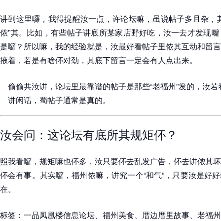
讲到这里囉，我得提醒汝一点，许论坛嘛，虽说帖子多且杂，其
侬”其。比如，有些帖子讲底所某家店野好吃，汝一去才发现囖
是囖？所以嘛，我的经验就是，汝最好看帖子里侬其互动和留言
掖着，若是有啥伓对劲，其底下留言一定会有人点出来。
偷偷共汝讲，论坛里最靠谱的帖子是那些“老福州”发的，汝
讲闲话，蜀帖子通常是真的。
汝会问：这论坛有底所其规矩伓？
照我看囖，规矩嘛也伓多，汝只要伓去乱发广告，伓去讲侬其坏
伓会有事。其实囖，福州侬嘛，讲究一个“和气”，只要汝是好
在。
标签：一品凤凰楼信息论坛、福州美食、厝边厝里故事、老福州