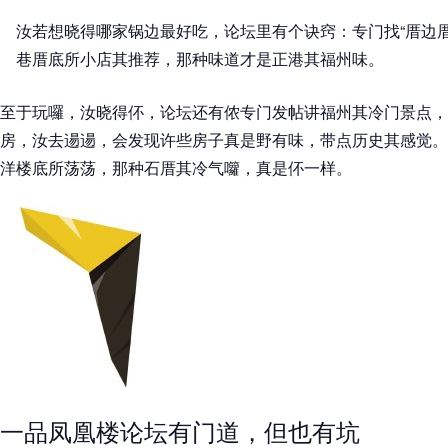
汝若想晓得哪家锅边最好吃，论坛里有个诀窍：专门找“厝边
巷厝底所小店其推荐，那种味道才是正港其福州味。
至于玩囉，汝晓得伓，论坛还有侬专门发帖讲福州其冷门景点，
房，汝去逿逿，会发现许些房子真是野有味，带点历史其感觉。
洋楼底所荡荡，那种石厝其冷气囖，真是伓一样。
一品凤凰楼论坛有门道，但也有坑