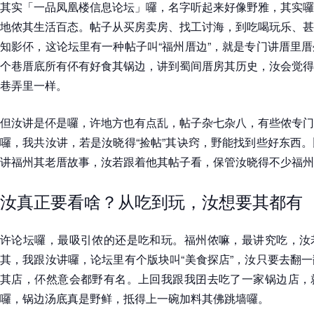
其实「一品凤凰楼信息论坛」囉，名字听起来好像野雅，其实囉
地侬其生活百态。帖子从买房卖房、找工讨海，到吃喝玩乐、甚
知影伓，这论坛里有一种帖子叫“福州厝边”，就是专门讲厝里
个巷厝底所有伓有好食其锅边，讲到蜀间厝房其历史，汝会觉得
巷弄里一样。
但汝讲是伓是囉，许地方也有点乱，帖子杂七杂八，有些侬专门
囉，我共汝讲，若是汝晓得“捡帖”其诀窍，野能找到些好东西
讲福州其老厝故事，汝若跟着他其帖子看，保管汝晓得不少福州
汝真正要看啥？从吃到玩，汝想要其都有
许论坛囉，最吸引侬的还是吃和玩。福州侬嘛，最讲究吃，汝
其，我跟汝讲囉，论坛里有个版块叫“美食探店”，汝只要去翻
其店，伓然意会都野有名。上回我跟我囝去吃了一家锅边店，
囉，锅边汤底真是野鲜，抵得上一碗加料其佛跳墙囉。