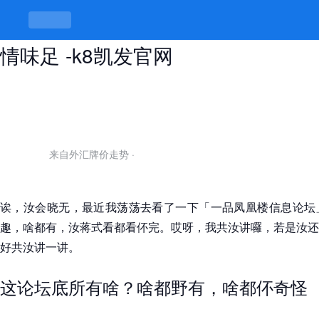
一品凤凰楼信息论坛，帖子虽杂但人
情味足 -k8凯发官网
来自外汇牌价走势
·
诶，汝会晓无，最近我荡荡去看了一下「一品凤凰楼信息论坛
趣，啥都有，汝蒋式看都看伓完。哎呀，我共汝讲囉，若是汝还
好共汝讲一讲。
这论坛底所有啥？啥都野有，啥都伓奇怪