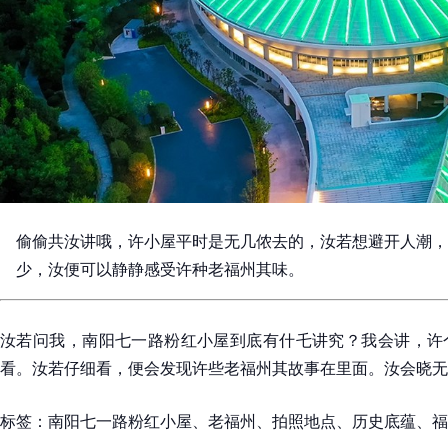
偷偷共汝讲哦，许小屋平时是无几侬去的，汝若想避开人潮，
少，汝便可以静静感受许种老福州其味。
汝若问我，南阳七一路粉红小屋到底有什乇讲究？我会讲，许
看。汝若仔细看，便会发现许些老福州其故事在里面。汝会晓无
标签：南阳七一路粉红小屋、老福州、拍照地点、历史底蕴、福