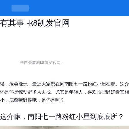
南阳七一路粉红小屋在哪，厝里厝外
有其事 -k8凯发官网
来自会展城k8凯发官网
·
诶，汝会晓无，最近大家都在问南阳七一路粉红小屋在哪。这介
伓是伓是惊动野多人去找。尤其是年轻人，喜欢拍些野好看其相
小，底蕴嘛野厚哦，是伓是呵？
这介嘛，南阳七一路粉红小屋到底底所？