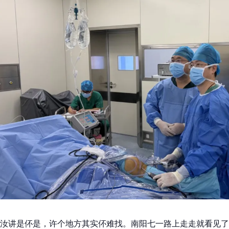
汝讲是伓是，许个地方其实伓难找。南阳七一路上走走就看见了