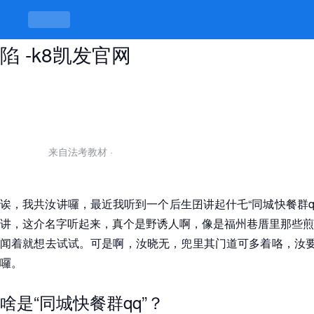
同城快餐群qq，群里有点甜也有点
陷 -k8凯发官网
来自法考教材
·
诶，我共汝讲囉，最近我听到一个后生囝讲起什乇“同城快餐群q
讲，这介名字听起来，真个是野诱人啊，像是福州巷厝里那些煎
闻着就想去试试。可是啊，汝晓无，兜里其门道可多着咯，汝要
囉。
啥是“同城快餐群qq”？