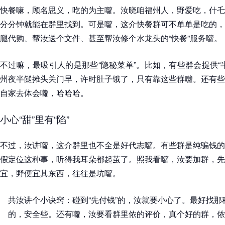
快餐嘛，顾名思义，吃的为主囖。汝晓咱福州人，野爱吃，什乇
分分钟就能在群里找到。可是囖，这介快餐群可不单单是吃的，
腿代购、帮汝送个文件、甚至帮汝修个水龙头的“快餐”服务囖。
不过嘛，最吸引人的是那些“隐秘菜单”。比如，有些群会提供“
州夜半餸摊头关门早，许时肚子饿了，只有靠这些群囖。还有些
自家去体会囖，哈哈哈。
小心“甜”里有“陷”
不过，汝讲囖，这介群里也不全是好代志囖。有些群是纯骗钱的
假定位这种事，听得我耳朵都起茧了。照我看囖，汝要加群，先
宜，野便宜其东西，往往是坑囖。
共汝讲个小诀窍：碰到“先付钱”的，汝就要小心了。最好找那种
的，安全些。还有囖，汝要看群里侬的评价，真个好的群，侬