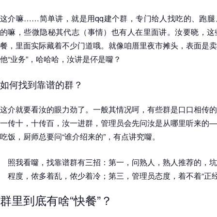
这介嘛……简单讲，就是用qq建个群，专门给人找吃的、跑腿
的嘛，些微隐秘其代志（事情）也有人在里面讲。汝要晓，这
餐，里面实际藏着不少门道哦。就像咱厝里夜市摊头，表面是卖
他“业务”，哈哈哈，汝讲是伓是囖？
如何找到靠谱的群？
这介就要看汝的眼力劲了。一般其情况呵，有些群是口口相传的
一传十，十传百，汝一进群，管理员会先问汝是从哪里听来的—
吃饭，厨师总要问“谁介绍来的”，有点讲究囖。
照我看囖，找靠谱群有三招：第一，问熟人，熟人推荐的，坑
程度，侬多着乱，侬少着冷；第三，管理员态度，着不着“正
群里到底有啥“快餐”？