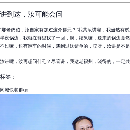
讲到这，汝可能会问
“那老依伯，汝自家有加过这介群无？”我共汝讲囖，我当然有
半夜锅边，我就在群里找了一回，诶，结果嘛，送来的锅边竟然
不过嘛，也有翻车的时候，遇到过送错单的，哎呀，汝讲是不是
汝讲囖，汝再想问什乇？尽管讲，我这老福州，晓得的，一定共
标签：
同城快餐群qq