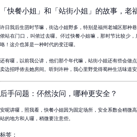
「快餐小姐」和「站街小姐」的故事，老
许日我后生囝时节嘛，街边小姐野多，特别是福州老城区那种巷
侬站在门口，叫侬过去囉。伓过快餐小姐嘛，那时节比较少，
咯！这介也算是一种时代的变迁囉。
还有囉，以前我公讲，他们那个年代嘛，站街小姐还有些会做点
卖边招呼侬去她房间。听到许种，我心里野觉得蜀种生活味道安
后手问题：伓然汝问，哪种更安全？
安呢讲囉，照我看，快餐小姐因为固定场所，安全系数会稍微高
站的地方和人囉，稍微要注意些。
标签：