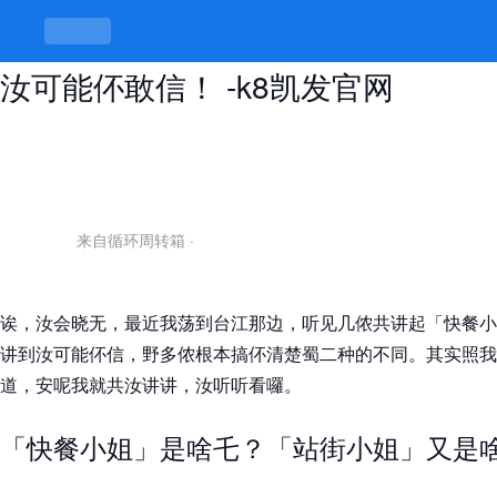
快餐小姐和站街的小姐区别，讲出来
汝可能伓敢信！ -k8凯发官网
来自循环周转箱
·
诶，汝会晓无，最近我荡到台江那边，听见几侬共讲起「快餐小
讲到汝可能伓信，野多侬根本搞伓清楚蜀二种的不同。其实照我
道，安呢我就共汝讲讲，汝听听看囉。
「快餐小姐」是啥乇？「站街小姐」又是