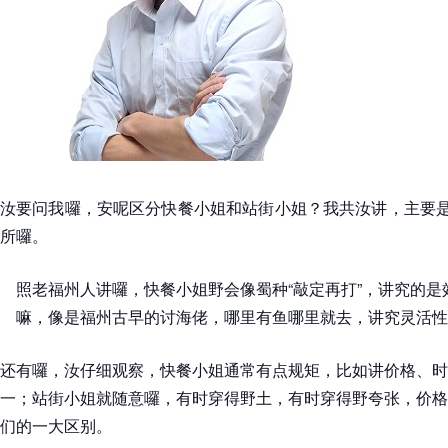
汝要问我囉，安呢区分快餐小姐和站街小姐？我共汝讲，主要是
所囉。
照老福州人讲囉，快餐小姐野会像蜀种“敲定再打”，讲究的
嘛，像是福州古早的讨海佬，哪里有鱼哪里就去，讲究灵活性
还有囉，汝仔细观察，快餐小姐通常有点规矩，比如讲价格、时
一；站街小姐就随意囉，有时穿得野土，有时穿得野夸张，价格
们的一大区别。