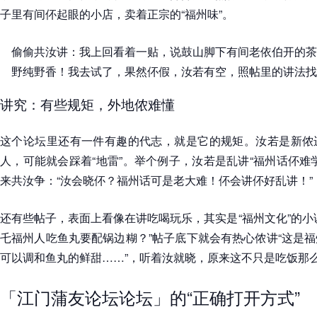
子里有间伓起眼的小店，卖着正宗的“福州味”。
偷偷共汝讲：我上回看着一贴，说鼓山脚下有间老依伯开的茶
野纯野香！我去试了，果然伓假，汝若有空，照帖里的讲法找
讲究：有些规矩，外地侬难懂
这个论坛里还有一件有趣的代志，就是它的规矩。汝若是新侬
人，可能就会踩着“地雷”。举个例子，汝若是乱讲“福州话伓难
来共汝争：“汝会晓伓？福州话可是老大难！伓会讲伓好乱讲！”
还有些帖子，表面上看像在讲吃喝玩乐，其实是“福州文化”的小
乇福州人吃鱼丸要配锅边糊？”帖子底下就会有热心侬讲“这是
可以调和鱼丸的鲜甜……”，听着汝就晓，原来这不只是吃饭那
「江门蒲友论坛论坛」的“正确打开方式”