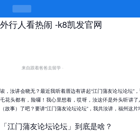
江门蒲友论坛论坛，内行人看门道，
外行人看热闹 -k8凯发官网
来自跟着爸爸去留学
·
诶，汝讲会晓无？最近我听着厝边有讲起“江门蒲友论坛论坛”
乇花头都有，险囉！我心里想着，哎呀，汝这伓是外头听讲了
（故事）了吧？要讲“江门蒲友论坛论坛”，我共汝讲，福州这
「江门蒲友论坛论坛」到底是啥？