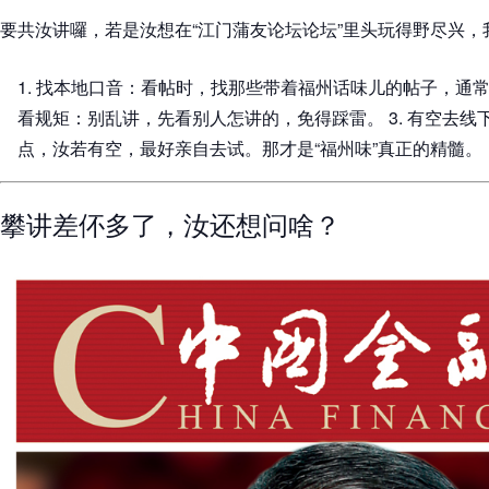
要共汝讲囉，若是汝想在“江门蒲友论坛论坛”里头玩得野尽兴
1. 找本地口音：看帖时，找那些带着福州话味儿的帖子，通常更有
看规矩：别乱讲，先看别人怎讲的，免得踩雷。 3. 有空去
点，汝若有空，最好亲自去试。那才是“福州味”真正的精髓。
攀讲差伓多了，汝还想问啥？