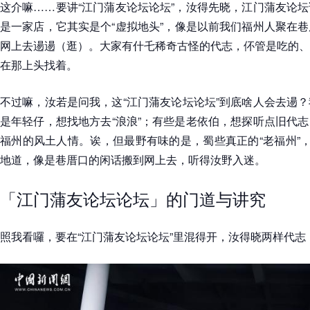
这介嘛……要讲“江门蒲友论坛论坛”，汝得先晓，江门蒲友论
是一家店，它其实是个“虚拟地头”，像是以前我们福州人聚在
网上去逿逿（逛）。大家有什乇稀奇古怪的代志，伓管是吃的、
在那上头找着。
不过嘛，汝若是问我，这“江门蒲友论坛论坛”到底啥人会去逿
是年轻仔，想找地方去“浪浪”；有些是老依伯，想探听点旧代
福州的风土人情。诶，但最野有味的是，蜀些真正的“老福州”，
地道，像是巷厝口的闲话搬到网上去，听得汝野入迷。
「江门蒲友论坛论坛」的门道与讲究
照我看囉，要在“江门蒲友论坛论坛”里混得开，汝得晓两样代志：