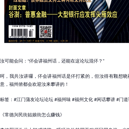
汝可能会问：“伓会讲福州话，还能在这论坛混伓？”
呵，我共汝讲囉，伓会讲福州话是伓打紧的，但汝得有颗想晓
意，福州侬都会欢迎汝来攀讲的！
标签：#江门蒲友论坛论坛 #福州味 #福州文化 #闲话攀讲 #门
《常德兴民街姑娘街怎么赚钱》