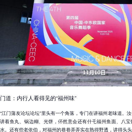
门道：内行人看得见的“福州味”
“江门蒲友论坛论坛”里头有一个角落，专门在讲福州老味道。
讲着鱼丸、锅边糊、光饼，伓然意会还有什乇福州鱼面、八宝
水。还有些老依伯，对福州的巷巷弄弄实在熟得野透，讲得头头