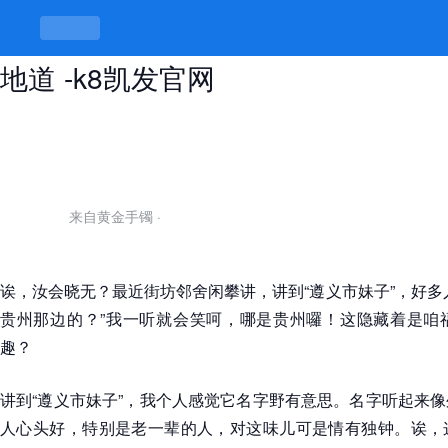
“遵义市妹子”，听着像外地，吃着却
地道 -k8凯发官网
来自黄金手镯
·
诶，汝会晓无？最近街坊邻舍闲攀讲，讲到“遵义市妹子”，好多
贵州那边的？”我一听就会笑呵，哪是贵州囉！这隐藏着是咱
趣？
讲到“遵义市妹子”，我个人感觉它名字野有意思。名字听起来
人心头好，特别是老一辈的人，对这味儿可是情有独钟。诶，