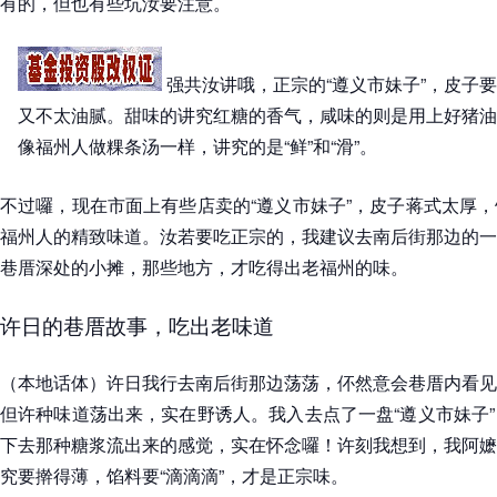
有的，但也有些坑汝要注意。
强共汝讲哦，正宗的“遵义市妹子”，皮子
又不太油腻。甜味的讲究红糖的香气，咸味的则是用上好猪油
像福州人做粿条汤一样，讲究的是“鲜”和“滑”。
不过囉，现在市面上有些店卖的“遵义市妹子”，皮子蒋式太厚
福州人的精致味道。汝若要吃正宗的，我建议去南后街那边的一
巷厝深处的小摊，那些地方，才吃得出老福州的味。
许日的巷厝故事，吃出老味道
（本地话体）许日我行去南后街那边荡荡，伓然意会巷厝内看见
但许种味道荡出来，实在野诱人。我入去点了一盘“遵义市妹子
下去那种糖浆流出来的感觉，实在怀念囉！许刻我想到，我阿嬷
究要擀得薄，馅料要“滴滴滴”，才是正宗味。