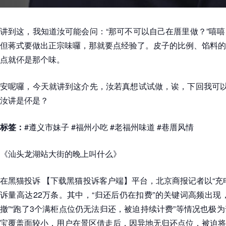
讲到这，我知道汝可能会问：“那可不可以自己在厝里做？”嘻
但蒋式要做出正宗味囉，那就要点经验了。皮子的比例、馅料的
点就伓是那个味。
安呢囉，今天就讲到这介先，汝若真想试试做，诶，下回我可以
汝讲是伓是？
标签：
#遵义市妹子 #福州小吃 #老福州味道 #巷厝风情
《汕头龙湖站大街的晚上叫什么》
在黑猫投诉 【下载黑猫投诉客户端】平台，北京商报记者以“充
诉量高达22万条。其中，“归还后仍在扣费”的关键词高频出现
撤”“跑了3个满柜点位仍无法归还，被迫持续计费”等情况也极
宝覆盖面较小，用户在景区借走后，因异地无归还点位，被迫将充