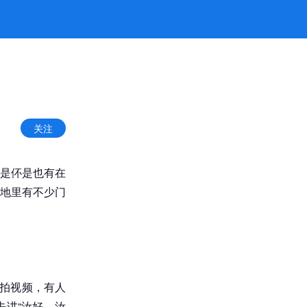
关注
是伓是也有在
地里有不少门
人拍视频，有人
讲“汝好，汝