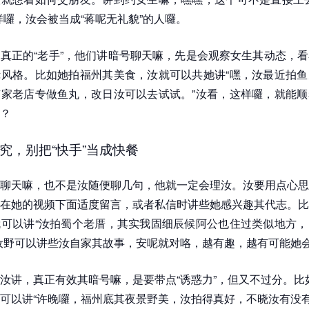
样囉，汝会被当成“蒋呢无礼貌”的人囉。
真正的“老手”，他们讲暗号聊天嘛，先是会观察女生其动态，
风格。比如她拍福州其美食，汝就可以共她讲“嘿，汝最近拍鱼
家老店专做鱼丸，改日汝可以去试试。”汝看，这样囉，就能顺
？
究，别把“快手”当成快餐
聊天嘛，也不是汝随便聊几句，他就一定会理汝。汝要用点心思
在她的视频下面适度留言，或者私信时讲些她感兴趣其代志。比
可以讲“汝拍蜀个老厝，其实我固细辰候阿公也住过类似地方，
汝野可以讲些汝自家其故事，安呢就对咯，越有趣，越有可能她
汝讲，真正有效其暗号嘛，是要带点“诱惑力”，但又不过分。比
可以讲“许晚囉，福州底其夜景野美，汝拍得真好，不晓汝有没