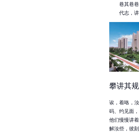
巷其巷巷
代志，讲
攀讲其规
诶，着咯，汝
码、约见面，
他们慢慢讲着
解汝些，彼刻