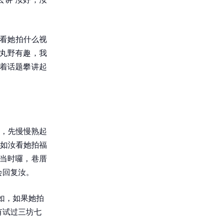
看看她拍什么视
丸野有趣，我
着话题攀讲起
，先慢慢熟起
如汝看她拍福
当时囉，巷厝
会回复汝。
如，如果她拍
有试过三坊七