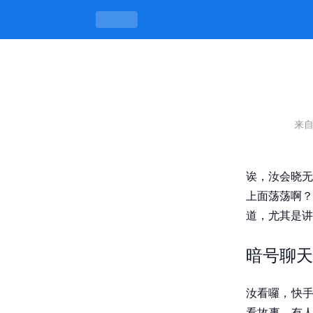
快手怎么约女生暗号聊天，攀讲有味、
来
诶，汝会晓无
上面荡荡啊？
道，尤其是讲
暗号聊天
汝看囉，快手
看故事，有人