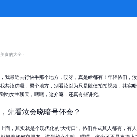
暗号有理 -k8凯发官网
自美食的大全
·
，我最近去行快手那个地方，哎呀，真是啥都有！年轻侬们，汝
我共汝讲囉，蜀个地方，别看汝以为只是随便拍拍视频，其实暗
到约女生聊天，嘿嘿，这介嘛，还真有些讲究。
，先看汝会晓暗号伓会？
上面，其实就是个现代化的“大街口”，侬们各式其人都有，有
就想着如何交朋友。讲到约女生嘛，嘿嘿，这个可不是直接上去