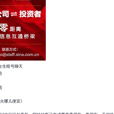
女生暗号聊天
号
话
火哪儿便宜》