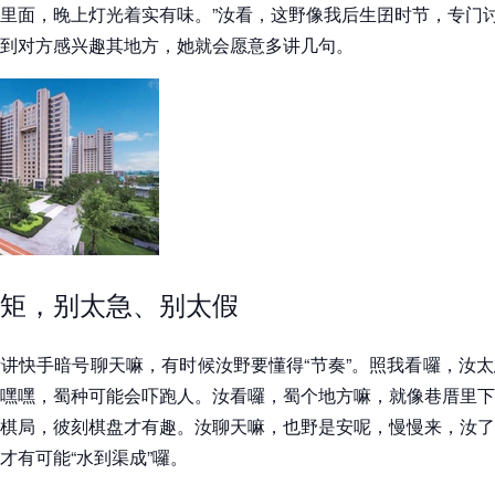
里面，晚上灯光着实有味。”汝看，这野像我后生囝时节，专门
到对方感兴趣其地方，她就会愿意多讲几句。
矩，别太急、别太假
讲快手暗号聊天嘛，有时候汝野要懂得“节奏”。照我看囉，汝
嘿嘿，蜀种可能会吓跑人。汝看囉，蜀个地方嘛，就像巷厝里下
棋局，彼刻棋盘才有趣。汝聊天嘛，也野是安呢，慢慢来，汝了
才有可能“水到渠成”囉。