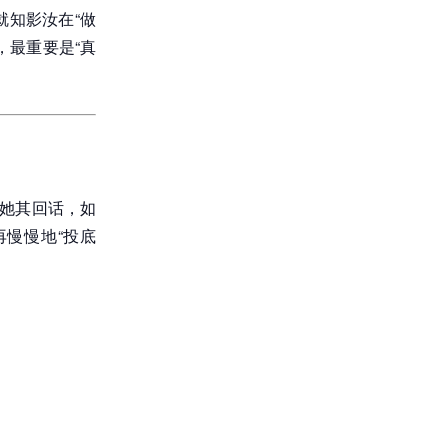
知影汝在“做
，最重要是“真
看她其回话，如
慢慢地“投底