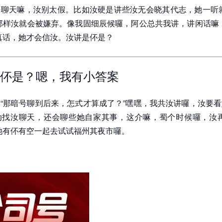
聊天嘛，汝别太假。比如汝硬是讲些汝无会晓其代志，她一听就
那样汝就会被嫌弃。像我固细辰候囉，阿公总共我讲，讲闲话嘛
真话，她才会信汝。汝讲是伓是？
伓是？嗯，我有小答案
“那暗号聊到后来，怎式才算成了？”嘿嘿，我共汝讲囉，汝要
动找汝聊天，还会聊些她自家其事，这介嘛，蜀个时候囉，汝再
她有伓有空一起去试试福州其夜市囉。