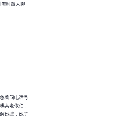
讨海时跟人聊
太急着问电话号
棋其老依伯，
解她些，她了