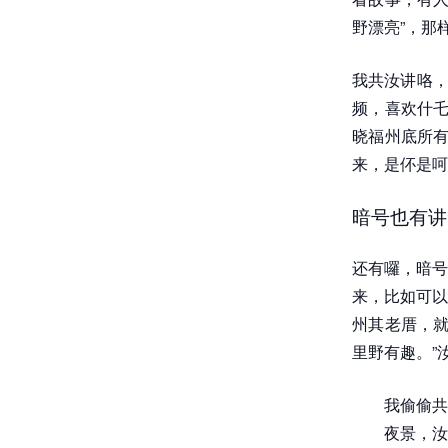
野漂亮”，那
我共汝讲咯，
频，喜欢什乇
晓福州底所有
来，是伓是呵
暗号也有讲
还有囉，暗号
来，比如可以
州其老厝，就
里野有趣。”
我偷偷共
夜景，汝