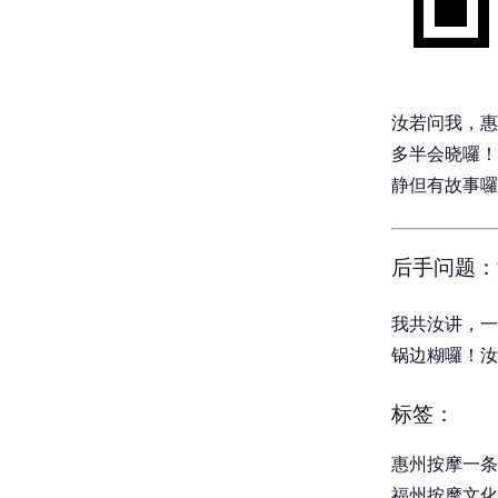
汝若问我，惠
多半会晓囉！
静但有故事囉
后手问题：
我共汝讲，一
锅边糊囉！汝
标签：
惠州按摩一条
福州按摩文化