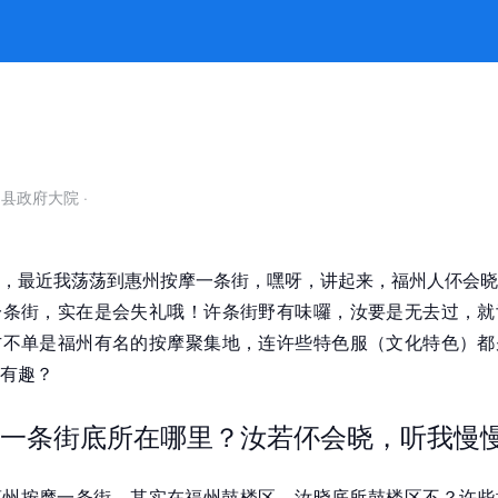
去一趟着实会晓啥叫“福州味道” -k
自县政府大院
·
，最近我荡荡到惠州按摩一条街，嘿呀，讲起来，福州人伓会晓
一条街，实在是会失礼哦！许条街野有味囉，汝要是无去过，就
方不单是福州有名的按摩聚集地，连许些特色服（文化特色）都
有趣？
一条街底所在哪里？汝若伓会晓，听我慢
惠州按摩一条街，其实在福州鼓楼区，汝晓底所鼓楼区不？许些