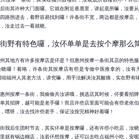
后街其许种大门面囉。它就在附近巷厝里，讲起底所嘛，汝要从
四路拐进去，着野容易找到囉！许条街不宽，两边都是按摩店，
，汝走过去一看就晓。
街野有特色囉，汝伓单单是去按个摩那么
州其地方有许多按摩店是伓是？但惠州按摩一条街其店的特色服
会晓囉！着咯，许条街其按摩店有些是专做中医推拿的，汝有无
用咱福州人其老方法，讲究嘛，用手法解决汝其酸痛，实在野有
惠州按摩一条街，我偷偷共汝讲哦，挑选店其时候，伓要看招牌
单其招牌，越可能是老手囉！而且许些店里面可能会有些老依伯
，嘿呀，汝去找许些老手，保证汝按完精神好着囉！
街我后生囝时节去，其实伓单是按摩囉，还有许些小吃店，汝晓
里就有锅边糊店，汝若伓想按摩，还可以去吃点福州小吃，安呢