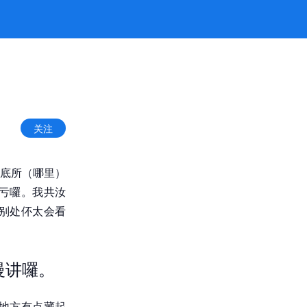
8凯发官网
关注
底所（哪里）
亏囉。我共汝
别处伓太会看
慢讲囉。
地方有点藏起