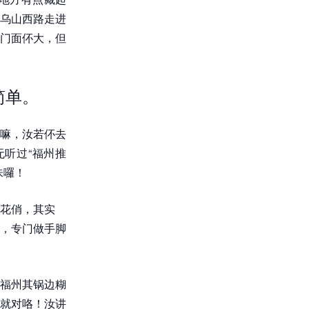
乌山西路走进
门面伓大，但
简单。
嘛，汝若伓去
听过“福州推
味囉！
花俏，其实
，专门做手脚
福州其锅边糊
就对咯！汝讲