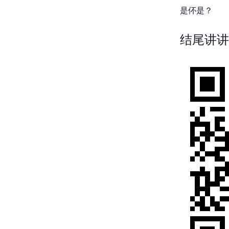
是伓是？
结尾讲讲