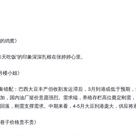
的鸡窝》
靠天吃饭”的印象深深扎根在张婷婷心里。
号楼小姐》
奏错配：巴西大豆丰产但收割发运滞后，3月到港或低于预期，
加，国内油厂挺价意愿强烈。需求端，养殖存栏高位奠定刚需，
回落，刚需支撑需求。中期来看，4-5月大豆到港庞大，供应将
巷子价格贵不贵》