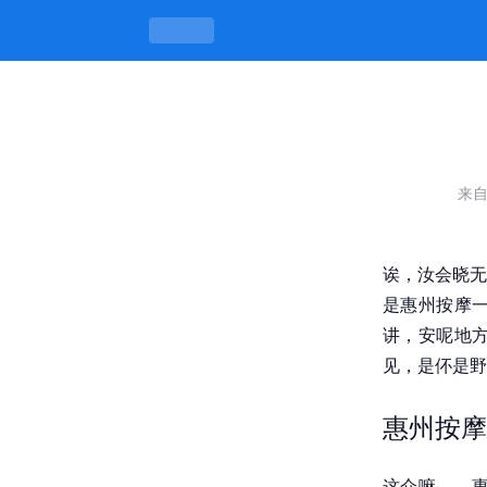
惠州按摩一条街的地理位置和特色服，
来
诶，汝会晓无
是惠州按摩
讲，安呢地
见，是伓是野
惠州按摩
这介嘛……