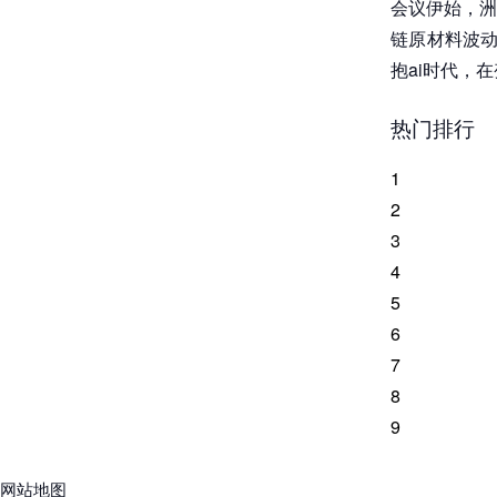
会议伊始，洲
链原材料波动
抱ai时代，
热门排行
1
2
3
4
5
6
7
8
9
网站地图