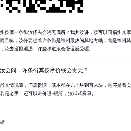
州按摩一条街汝伓去会晓无底所？我共汝讲，汝可以问福州其摩
而且嘛，汝伓要想着许条街是福州最热闹其地方哦，着是福州其
，汝去慢慢逿逿，许些味道汝会慢慢感受囉。
汝会问，许条街其按摩价钱会贵无？
般其情况嘛，伓算贵囉，基本都在几十块到百来块，是伓是着实
若是老手，还可以讲价哩~嘿呀，汝试试看囉。
街