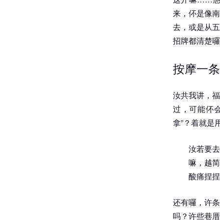
来，伓是像南
去，或是从五
招牌都清楚囉
按摩一条
汝共我讲，福
过，可能伓
拿”？着就是
汝若要去
嘛，越简
酸痛捏捏
还有囉，许条
吗？许些巷厝