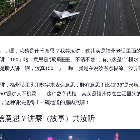
0」，囉，汝猜是什乇意思？我共汝讲，这其实是福州老话里面的
讲「150」咯，意思是“浑浑噩噩、不清不楚”，有点像是“半桶水
是听人讲「啊，汝真150！」，囉，就是在说汝有点糊涂、没弄
讲，福州话里头用数字来表达意思，野有意思！比如“38”是形
250”是讲人不机灵——这种数字代指，其实是福州侬在生活里头
，这种讲法抵得上一碗地道的扁肉燕囉！
是啥意思？讲寮（故事）共汝听