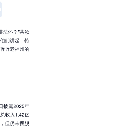
讲法伓？”共汝
伯们讲起，特
，听听老福州的
披露2025年
收入1.42亿
减亏，但仍未摆脱