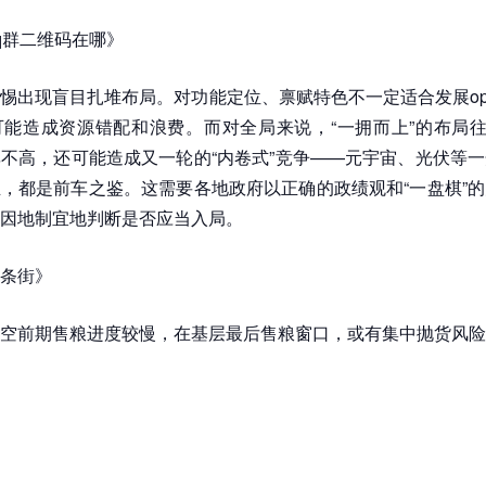
q群二维码在哪》
惕出现盲目扎堆布局。对功能定位、禀赋特色不一定适合发展openc
能造成资源错配和浪费。而对全局来说，“一拥而上”的布局往
不高，还可能造成又一轮的“内卷式”竞争——元宇宙、光伏等
，都是前车之鉴。这需要各地政府以正确的政绩观和“一盘棋”
因地制宜地判断是否应当入局。
条街》
空前期售粮进度较慢，在基层最后售粮窗口，或有集中抛货风险