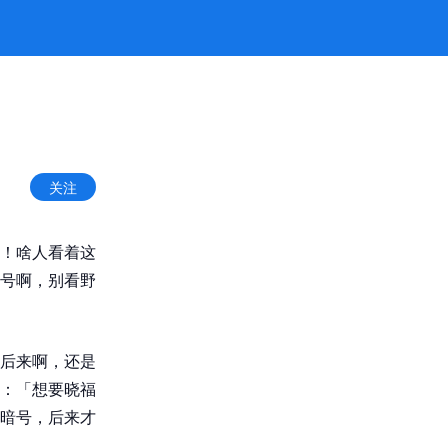
关注
事！啥人看着这
号啊，别看野
。后来啊，还是
：「想要晓福
乇暗号，后来才