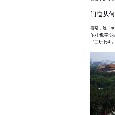
门道从何
着咯，这「q
侬对“数字”
「三坊七巷」