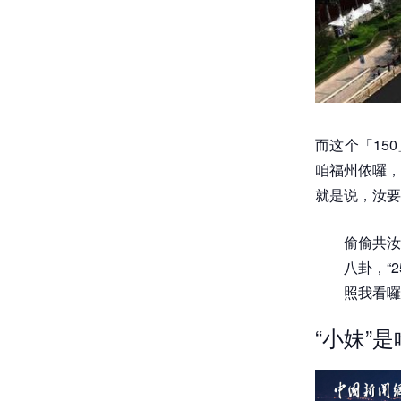
而这个「15
咱福州侬囉，
就是说，汝要
偷偷共汝
八卦，“
照我看囉
“小妹”