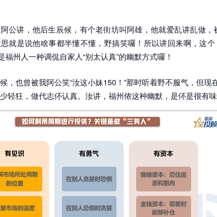
阿公讲，他后生辰候，有个老街坊叫阿雄，他就爱乱讲乱做，被
，意思就是说他啥事都半懂不懂，野搞笑囉！所以讲回来啊，这个
实是福州人一种调侃自家人“别太认真”的幽默方式囉！
候，也曾被我阿公笑“汝这小妹150！”那时听着野不服气，但现
少轻狂，做代志伓认真。汝讲，福州侬这种幽默，是伓是很有味