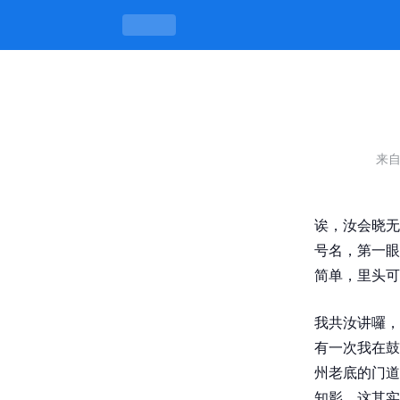
qq号叫小妹150，半月谈天半月藏门道
来
诶，汝会晓无
号名，第一眼
简单，里头可
我共汝讲囉，
有一次我在鼓
州老底的门道
知影，这其实