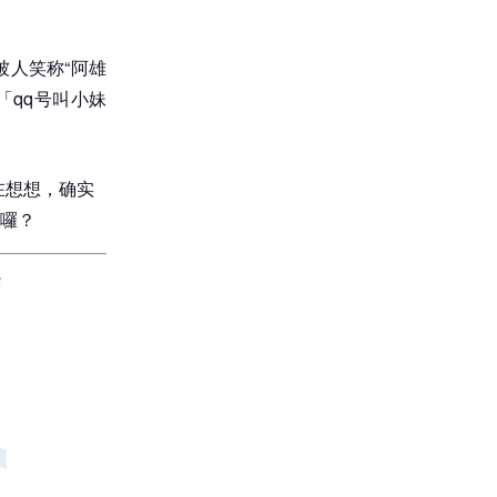
人笑称“阿雄
「qq号叫小妹
在想想，确实
囉？