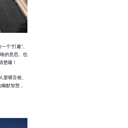
一个“打趣”。
”咯的意思。也
清楚囉！
容人爱嚼舌根、
的幽默智慧，