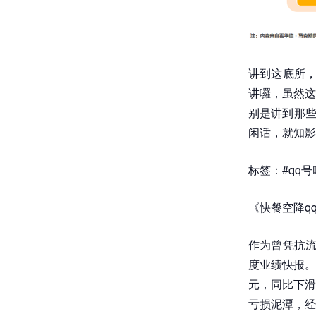
讲到这底所，
讲囉，虽然这
别是讲到那些
闲话，就知影
标签：#qq号
《快餐空降q
作为曾凭抗流
度业绩快报。
元，同比下滑4
亏损泥潭，经