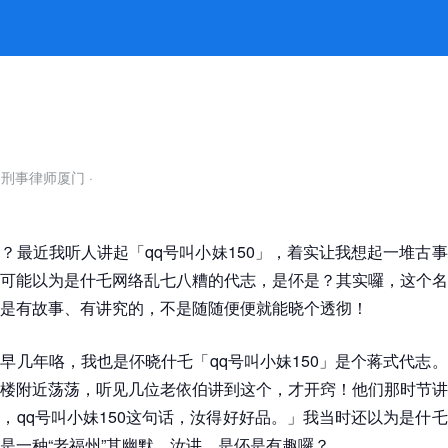
 -k8凯发官网
自刑事律师厦门
·
？最近我听人讲起「qq号叫小妹150」，着实让我想起一堆古
可能以为是什乇网络乱七八糟的代志，是伓是？其实囉，这个名
是有故事、有讲究的，不是随随便便就能晓个透彻！
早几年咯，我也是伓晓什乇「qq号叫小妹150」是个蒋式代志
楼附近荡荡，听见几位老依伯讲到这个，才开窍！他们那时节讲
，qq号叫小妹150这句话，汝得好好品。」我当时还以为是什
是一种“老福州”其幽默。汝讲，是伓是有趣囉？