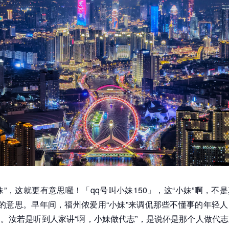
妹”，这就更有意思囉！「qq号叫小妹150」，这“小妹”啊，不
”的意思。早年间，福州侬爱用“小妹”来调侃那些不懂事的年轻
。汝若是听到人家讲“啊，小妹做代志”，是说伓是那个人做代