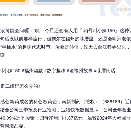
汝可能会问囉：“咦，今旦还会有人用『qq号叫小妹150』这种
句话没以前那样流行，但偶尔在福州的巷厝里，还是会听到老依
“半桶水”的趣味代志时节。汝要是伓信，改天去台江巷弄里头
囉！
叫小妹150 #福州幽默 #数字趣味 #老福州故事 #巷厝闲话
q群二维码怎么弄的》
感创新药成名的科创板药企，南新制药（维权）（688189）近日
结合公司三季报及行业预测，业绩快报数据显示，公司全年营业总
6.09%近乎腰斩；归母净利润-1.37亿元，虽较2024年大幅
营困境凸显。