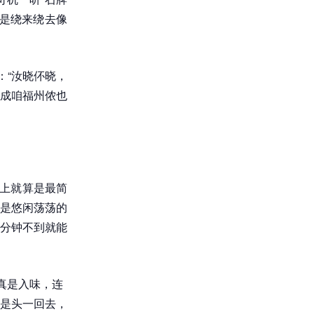
是绕来绕去像
：“汝晓伓晓，
成咱福州侬也
街上就算是最简
是悠闲荡荡的
分钟不到就能
真是入味，连
是头一回去，