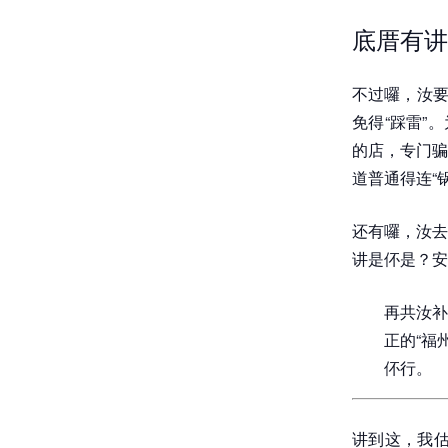
底厝有讲
不过囉，汝要
免得“踩雷”
的店，专门骗
道普通得连“
还有囉，汝去
讲是伓是？安
再共汝补
正的“福
伓行。
讲到这，我估