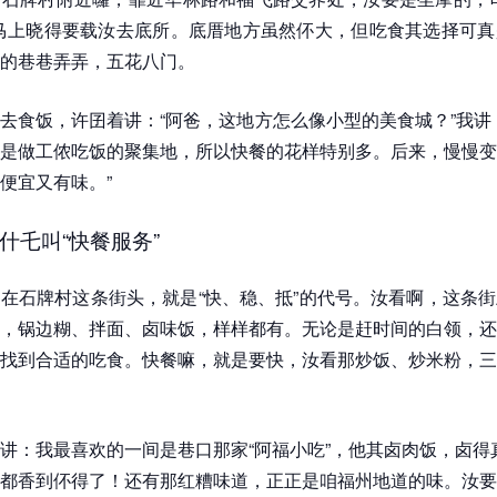
马上晓得要载汝去底所。底厝地方虽然伓大，但吃食其选择可真
的巷巷弄弄，五花八门。
去食饭，许囝着讲：“阿爸，这地方怎么像小型的美食城？”我讲
是做工侬吃饭的聚集地，所以快餐的花样特别多。后来，慢慢变
便宜又有味。”
什乇叫“快餐服务”
在石牌村这条街头，就是“快、稳、抵”的代号。汝看啊，这条
，锅边糊、拌面、卤味饭，样样都有。无论是赶时间的白领，还
找到合适的吃食。快餐嘛，就是要快，汝看那炒饭、炒米粉，三
讲：我最喜欢的一间是巷口那家“阿福小吃”，他其卤肉饭，卤得
都香到伓得了！还有那红糟味道，正正是咱福州地道的味。汝要