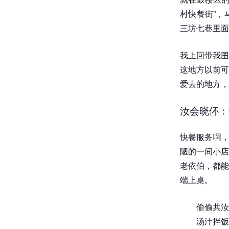
村快餐街”，
三坊七巷里面
我上回带我囝
这地方以前可
爱去的地方，
汝会晓伓：
快餐服务啊，
陋的一间小店
老依伯，都能
端上桌。
偷偷共汝
汤汁拌饭