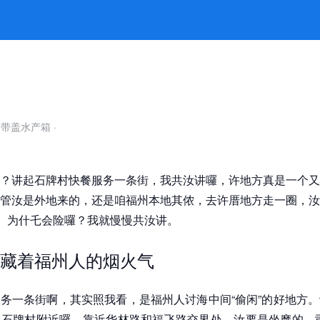
外有讲究 -k8凯发官网
自带盖水产箱
·
？讲起石牌村快餐服务一条街，我共汝讲囉，许地方真是一个又
管汝是外地来的，还是咱福州本地其侬，去许厝地方走一圈，汝
觉。为什乇会险囉？我就慢慢共汝讲。
藏着福州人的烟火气
务一条街啊，其实照我看，是福州人讨海中间“偷闲”的好地方
石牌村附近囉，靠近华林路和福飞路交界处，汝要是坐摩的，司