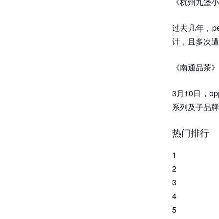
《杭州九堡小
过去几年，p
计，且多次遭
《南通品茶》
3月10日，
系列及子品牌
热门排行
1
2
3
4
5