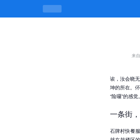
石牌村快餐服务一条街在哪里，巷里巷
来
诶，汝会晓无
坤的所在。伓
“险囉”的感
一条街，
石牌村快餐服
就在鼓楼区的