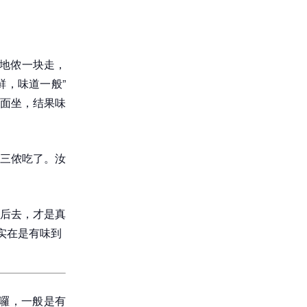
本地侬一块走，
鲜，味道一般”
面坐，结果味
三侬吃了。汝
后去，才是真
实在是有味到
讲囉，一般是有