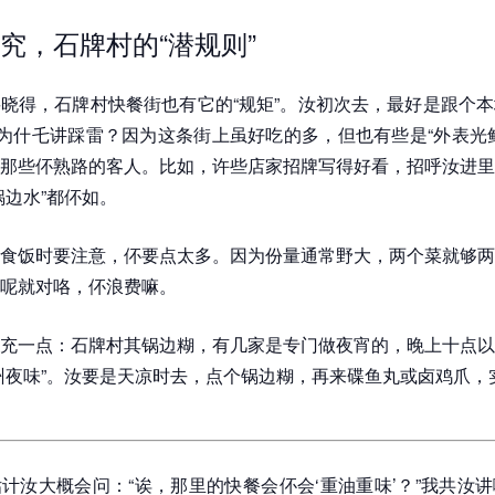
究，石牌村的“潜规则”
晓得，石牌村快餐街也有它的“规矩”。汝初次去，最好是跟个
。为什乇讲踩雷？因为这条街上虽好吃的多，但也有些是“外表光
那些伓熟路的客人。比如，许些店家招牌写得好看，招呼汝进里
锅边水”都伓如。
食饭时要注意，伓要点太多。因为份量通常野大，两个菜就够两
呢就对咯，伓浪费嘛。
充一点：石牌村其锅边糊，有几家是专门做夜宵的，晚上十点以
州夜味”。汝要是天凉时去，点个锅边糊，再来碟鱼丸或卤鸡爪，
计汝大概会问：“诶，那里的快餐会伓会‘重油重味’？”我共汝