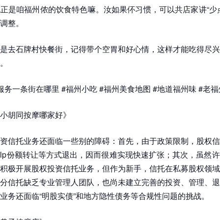
正是咱福州侬的饮食特色嘛。汝如果伓习惯，可以共店家讲“少
调整。
是去石牌村快餐街，记得带个空胃和好心情，这样才能吃得尽兴
。
服务一条街在哪里 #福州小吃 #福州美食地图 #地道福州味 #老
小胡同按摩哪家好》
资信托业务还面临一些别的障碍：首先，由于政策限制，股权信
lp份额转让等方式退出，因而很难实现快速扩张；其次，虽然
积极开展股权投资信托业务，但作为新手，信托在私募股权领域
分信托缺乏专业管理人团队，也尚未建立完善的投资、管理、退
业务还面临“明股实债”和地方隐性债务等合规性问题的挑战。