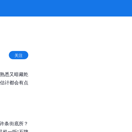
关注
熟悉又暗藏乾
估计都会有点
。许条街底所？
机一听“石牌