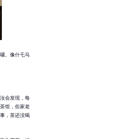
囉。像什乇马
汝会发现，每
茶馆，佢家老
事，茶还没喝