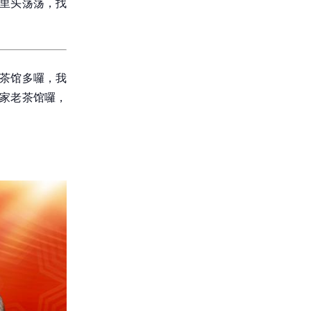
厝里头荡荡，找
州茶馆多囉，我
那家老茶馆囉，