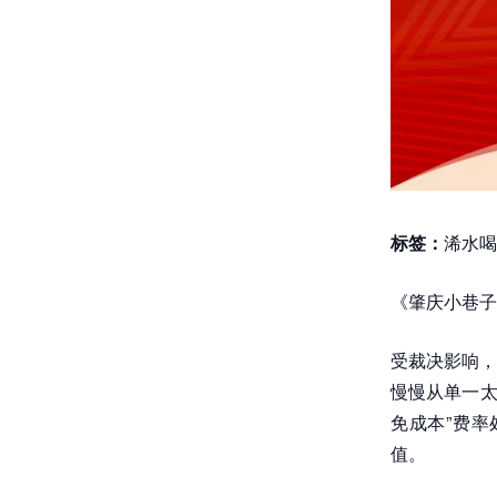
标签：
浠水喝
《肇庆小巷子
受裁决影响，
慢慢从单一太
免成本”费
值。