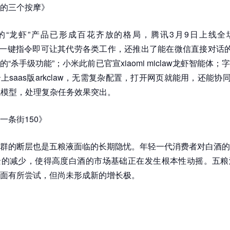
的三个按摩》
的“龙虾”产品已形成百花齐放的格局，腾讯3月9日上线全场
ddy，一键指令即可让其代劳各类工作，还推出了能在微信直接对话的q
“杀手级功能”；小米此前已官宣xiaomi miclaw龙虾智能体
saas版arkclaw，无需复杂配置，打开网页就能用，还能协同dou
等主流模型，处理复杂任务效果突出。
一条街150》
群的断层也是五粮液面临的长期隐忧。年轻一代消费者对白酒的
景的减少，使得高度白酒的市场基础正在发生根本性动摇。五粮
面有所尝试，但尚未形成新的增长极。