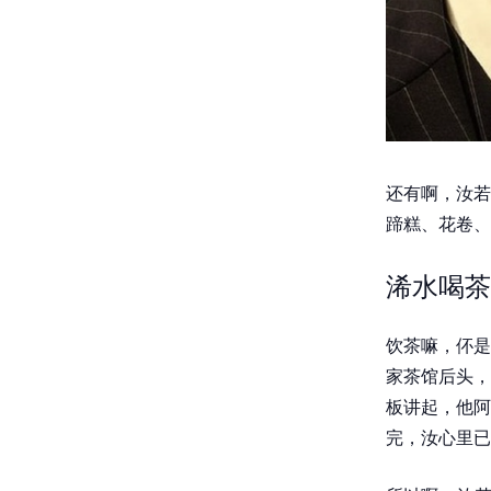
还有啊，汝若
蹄糕、花卷、
浠水喝茶
饮茶嘛，伓是
家茶馆后头，
板讲起，他阿
完，汝心里已