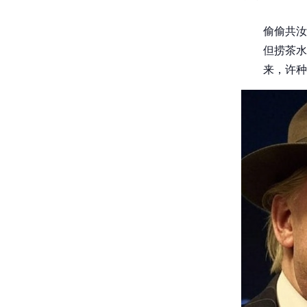
偷偷共汝
但捞茶水
来，许种