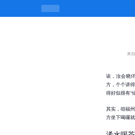
浠水喝茶的地方，喝的是闲情，也喝出
来
诶，汝会晓
方，个个讲得
得好似很有“
其实，咱福州
方坐下喝囉就
浠水喝茶