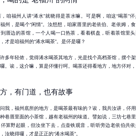
，咱福州人讲“浠水”就晓得是茶水嘛。可是啊，咱这“喝茶”
福州，是喝个“闲情”。汝想想，咱家厝里的老依伯、老依姆，
行到厝边的茶馆，一个人喝一口热茶，看着棋盘，听着茶馆里头
，才是咱福州的“浠水喝茶”。是伓是囉？
许多年轻侬，觉得浠水喝茶其地方，光是找个高档茶馆，摆个架
囉。诶，这介嘛，算是伓懂行呵。喝茶还得看地方，地方伓对，
方，有门道，也有故事
问我，福州底所的地方，是喝茶最有味的？诶，我共汝讲，伓用
种巷厝里面的小茶馆，越有老福州的味道。譬如说，三坊七巷里
了伓算野起眼，但汝坐下去，点壶铁观音，听听旁边老依伯共依
，汝晓得囉，才是正正的“浠水喝茶”。