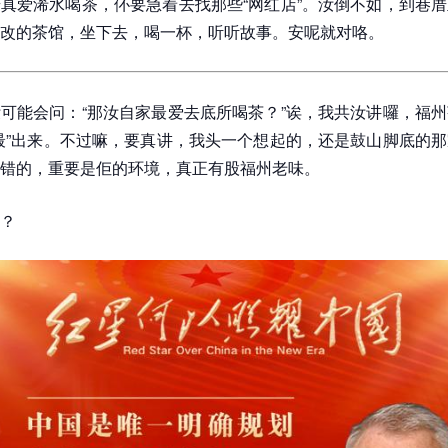
真爱浠水喝茶，伓要急着去找那些“网红店”。汝倒不如，到巷
改的茶馆，坐下去，喝一杯，听听故事。安呢就对咯。
可能会问：“那汝自家最爱去底所喝茶？”诶，我共汝讲囉，福
最”出来。不过嘛，要真讲，我头一个想起的，还是鼓山脚底的
错的，重要是佢的环境，真正有股福州老味。
？