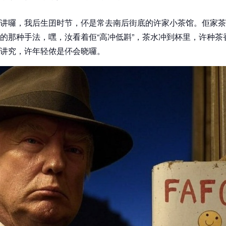
讲囉，我后生囝时节，伓是常去南后街底的许家小茶馆。佢家茶
的那种手法，嘿，汝看着佢“高冲低斟”，茶水冲到杯里，许种茶
讲究，许年轻侬是伓会晓囉。