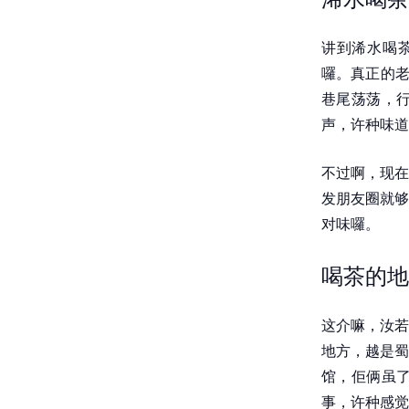
讲到浠水喝茶
囉。真正的老
巷尾荡荡，
声，许种味道
不过啊，现在
发朋友圈就够
对味囉。
喝茶的地
这介嘛，汝若
地方，越是蜀
馆，佢俩虽
事，许种感觉