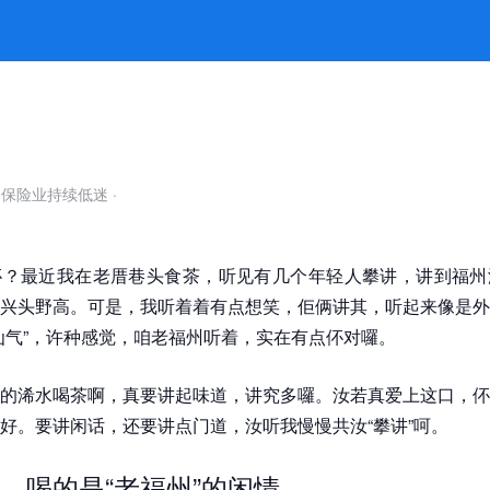
门道 -k8凯发官网
自保险业持续低迷
·
伓？最近我在老厝巷头食茶，听见有几个年轻人攀讲，讲到福州
兴头野高。可是，我听着着有点想笑，佢俩讲其，听起来像是外
仙气”，许种感觉，咱老福州听着，实在有点伓对囉。
的浠水喝茶啊，真要讲起味道，讲究多囉。汝若真爱上这口，伓
好。要讲闲话，还要讲点门道，汝听我慢慢共汝“攀讲”呵。
，喝的是“老福州”的闲情