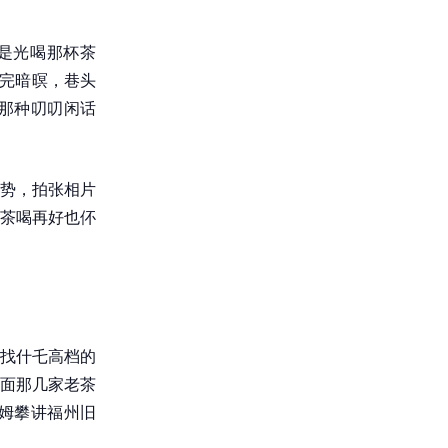
伓是光喝那杯茶
食完暗暝，巷头
那种叨叨闲话
势，拍张相片
茶喝再好也伓
找什乇高档的
面那几家老茶
姆攀讲福州旧