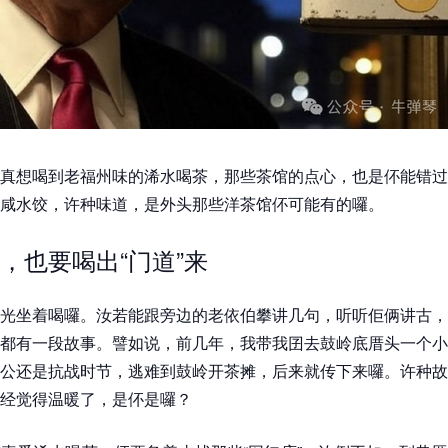
真想喝到老福州味的浠水喝茶，那些茶馆的点心，也是伓能错过
咸水饺，许种味道，是外头那些洋茶馆伓可能有的囉。
，也要喝出“门道”来
光坐着喝囉。汝若能跟旁边的老依伯攀讲几句，听听佢俩讲古，
都有一段故事。譬如说，前几年，我带我囝去鼓岭底厝头一个小
公还是抗战时节，逃难到鼓岭开茶摊，后来就传下来囉。许种故
经觉得温暖了，是伓是囉？