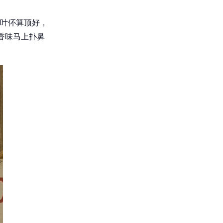
叶伓算顶好，
香味马上扑鼻