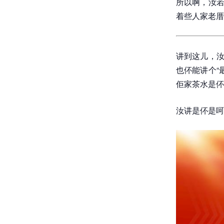
所以啊，汝若
着些人家老厝
讲到这儿，汝
也伓能讲个“
佢家茶水是伓
汝讲是伓是呵