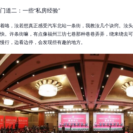
门道二：一些“私房经验”
着咯，汝若想真正感受汽车北站一条街，我教汝几个诀窍。汝头
快。许条街嘛，有点像福州三坊七巷那种巷巷弄弄，绕来绕去可
慢行，边看边停，会发现些有趣的地方。