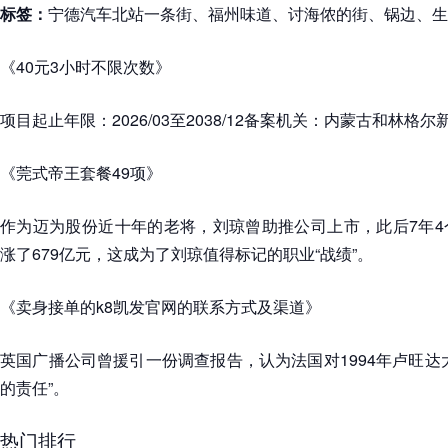
标签：
宁德汽车北站一条街、福州味道、讨海侬的街、锅边、生
《40元3小时不限次数》
项目起止年限：2026/03至2038/12备案机关：内蒙古和林格
《莞式帝王套餐49项》
作为迈为股份近十年的老将，刘琼曾助推公司上市，此后7年4
涨了679亿元，这成为了刘琼值得标记的职业“战绩”。
《卖身接单的k8凯发官网的联系方式及渠道》
英国广播公司曾援引一份调查报告，认为法国对1994年卢旺达
的责任”。
热门排行