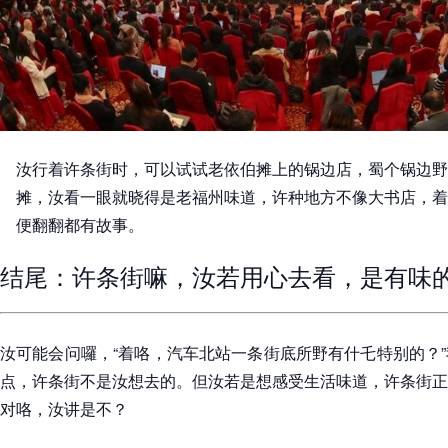
汝行着许条街时，可以试试老依伯摊上的锅边店，蜀个锅边野
摊，汝看一眼就晓得是老福州味道，许种地方不像大书店，着
便翻翻都有故事。
结尾：许条街嘛，汝若用心去看，是有味
汝可能会问囉，“着咯，汽车北站一条街底所野有什乇特别的？
点，许条街不是汝想去的。但汝若是想感受生活味道，许条街正
对咯，汝讲是不？