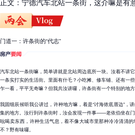
正文：宁德汽车北站一条街，这介嘛是有
门道一：许条街的“代志”
汽车北站一条街嘛，简单讲就是北站周边底所一块。汝着不讲它
一条实打实的生活街。里面有什乇？小吃摊、修车铺、还有一些
乍一看，平平无奇嘛？但我共汝讲囉，许条街有一个特别的地方，
我固细辰候听我公讲过，许种地方嘛，着是“讨海侬底厝边”，
集的地方。汝行到许条街时，汝会发现一件事——老依伯坐在门
吆喝卖东西，许种生活气息，着不像大城市里那种冷冷清清的
不？野有味囉。