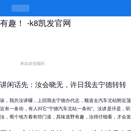
宁德汽车北站一条街在哪里，底所野
有趣！ -k8凯发官网
来自农业园区
·
讲闲话先：汝会晓无，许日我去宁德转转
诶，我共汝讲囉，上回我去宁德办代志，顺道去汽车北站附近荡
近有一条街，有人叫它“宁德汽车北站一条街”。汝讲是伓是，
汝，蜀个地方着有些门道，其味道野有趣，汝得仔细看，才会发