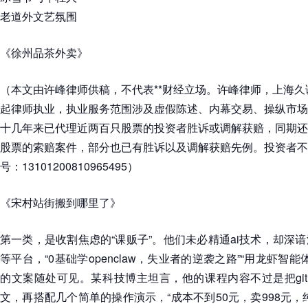
老道外文艺氛围
《徐州品茶外卖》
（本文由许峰律师供稿，不代表**财经立场。许峰律师，上海久诚
起律师执业，执业服务范围涉及虚假陈述、内幕交易、操纵市场
十几年来已代理近两百只股票的投资者胜诉或调解获赔，同期还
股票的索赔案件，部分也已有胜诉以及调解获赔先例。投资者不
号：13101200810965495）
《宋村站街搬到哪里了》
第一类，是收割焦虑的“课贩子”。他们未必精通ai技术，却深
等平台，“0基础学openclaw，失业者的逆袭之路”“用龙虾智
的文案随处可见。某科技博主坦言，他的课程内容不过是把git
文，再搭配几个简单的操作演示，“成本不到50元，卖998元，