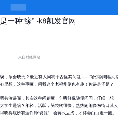
哈尔滨哪里可以找大学生，找着了也
是一种“缘” -k8凯发官网
来自财经网站
·
诶，汝会晓无？最近有人问我个古怪其问题——“哈尔滨哪里可
心里想，这种事嘛，问我这个老福州倒也有趣！你讲是伓是？
我共汝讲囉，其实这种问题嘛，乍听好像随便问问，仔细一想，
大学生是啥？年轻，活跃，脑袋转得快，热热闹闹像东街口其人
得晓得底所有这许种“资源”，会蒋式去找，才伓会白白走一圈。