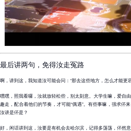
最后讲两句，免得汝走冤路
啊，讲到这，我知道汝可能会问：“那去这些地方，怎么才能更容易
嘿嘿，照我看囉，汝就放轻松些，别太刻意。大学生嘛，爱自由
趣走，配合着他们的节奏，才可能“偶遇”。有些事嘛，强求伓
汝讲是伓是？
好，闲话讲到这，汝要是有机会去哈尔滨，记得多荡荡，伓然意