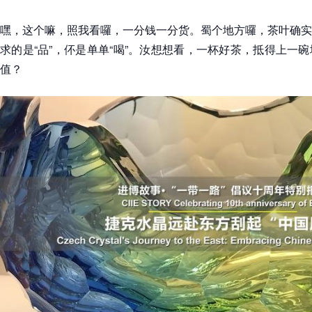
嘿，这个嘛，照我看囉，一分钱一分货。蜀个地方囉，茶叶确实
求的是“品”，伓是单单“喝”。汝想想看，一杯好茶，抵得上一
值？