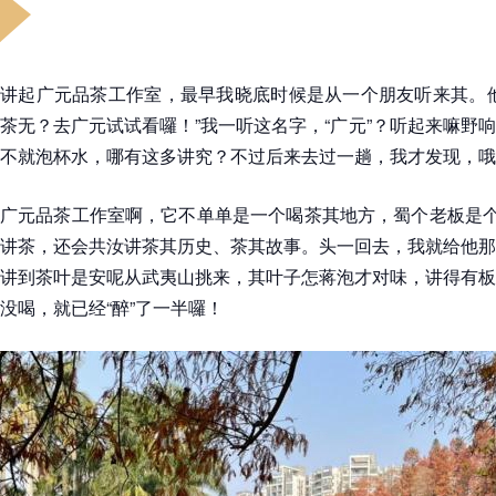
讲起广元品茶工作室，最早我晓底时候是从一个朋友听来其。他
茶无？去广元试试看囉！”我一听这名字，“广元”？听起来嘛野
不就泡杯水，哪有这多讲究？不过后来去过一趟，我才发现，哦
广元品茶工作室啊，它不单单是一个喝茶其地方，蜀个老板是个
讲茶，还会共汝讲茶其历史、茶其故事。头一回去，我就给他那
讲到茶叶是安呢从武夷山挑来，其叶子怎蒋泡才对味，讲得有板
没喝，就已经“醉”了一半囉！