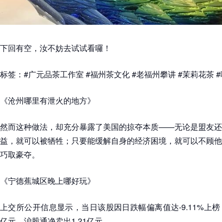
下回有空，汝不妨去试试看囉！
标签：#广元品茶工作室 #福州茶文化 #老福州攀讲 #茉莉花茶 
《沧州哪里有泄火的地方》
然而这种做法，却充分暴露了美国的掠夺本质——无论是盟友还
益，就可以被牺牲；只要能缓解自身的经济困境，就可以不顾他
巧取豪夺。
《宁德蕉城区晚上哪好玩》
上交所公开信息显示，当日该股因日跌幅偏离值达-9.11%上榜
亿元，沪股通净卖出1.21亿元。