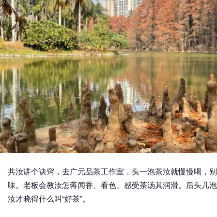
共汝讲个诀窍，去广元品茶工作室，头一泡茶汝就慢慢喝，别
味。老板会教汝怎蒋闻香、看色、感受茶汤其润滑。后头几泡
汝才晓得什么叫“好茶”。