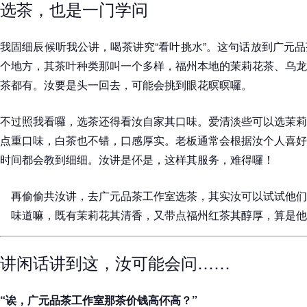
选茶，也是一门学问
我固细辰候听我公讲，喝茶讲究“看叶挑水”。这句话放到广元
个地方，其茶叶种类那叫一个多样，福州本地的茉莉花茶、乌龙
茶都有。汝要是头一回去，可能会挑到眼花暝暝囉。
不过照我看囉，选茶还得看汝自家其口味。爱清淡些可以选茉莉
点重口味，白茶也不错，口感厚实。老板通常会根据汝个人喜好
时间都会教到细细。汝讲是伓是，这样其服务，难得囉！
再偷偷共汝讲，去广元品茶工作室选茶，其实汝可以试试他们
味道嘛，既有茉莉花其清香，又带点福州红茶其醇厚，算是他
讲闲话讲到这，汝可能会问……
“诶，广元品茶工作室那茶价钱高伓高？”