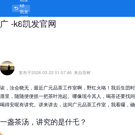
k8
广元品茶工作室，茶香一品，人生一
凯发
官网
广 -k8凯发官网
首页
发布于
2026-03-22 01:07:46
来自茶树
·
诶，汝会晓无，最近广元品茶工作室啊，野红火咯！我后生囝时
厝里，随随便便抓一把茶叶泡起。哪像现今其人，喝茶还要找间
喝得安呢有讲究。讲来讲去，这间广元品茶工作室，我看囉，确
一盏茶汤，讲究的是什乇？