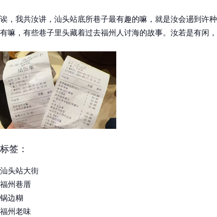
诶，我共汝讲，汕头站底所巷子最有趣的嘛，就是汝会逿到许种
有嘛，有些巷子里头藏着过去福州人讨海的故事。汝若是有闲，
标签：
汕头站大街
福州巷厝
锅边糊
福州老味