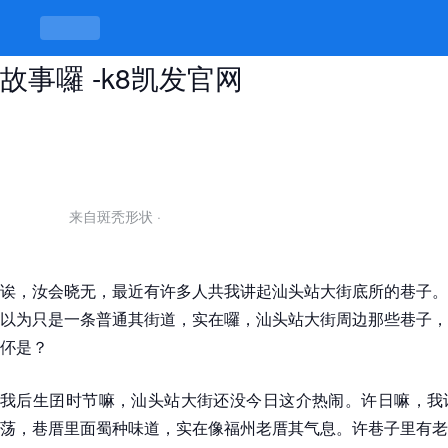
汕头站大街的巷子叫什么，底所藏有
故事囉 -k8凯发官网
来自斑秃形状
·
诶，汝会晓无，最近有许多人共我讲起汕头站大街底所的巷子。
以为只是一条普通其街道，实在囉，汕头站大街周边那些巷子，
伓是？
我后生囝时节嘛，汕头站大街还没今日这介热闹。许日嘛，我
荡，巷厝里面蜀种味道，实在像福州老厝其气息。许巷子里有老