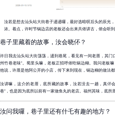
汝若是想去汕头站大街巷子逿逿囉，最好选暗暝后头的辰光，
浓。着点，许时节锅边店的老板还会出来共侬讲古，侬会听到
巷子里藏着的故事，汝会晓伓？
许日我去汕头站大街荡荡，逿到巷尾，看见有一间老厝，其门口
州竹巷老味”。蜀里头嘛，老板正招呼侬吃锅边糊。我问老板嘛
他说，许厝是他阿公开的小店，传下来到现在，锅边糊的做法都
汝讲嘛，这介的老厝，底所藏的故事，汝若没去一趟，真伓会
巷”，也是因为底所以前有一家做鱼丸的老店。福州其味，底所
汝问我囉，巷子里还有什乇有趣的地方？