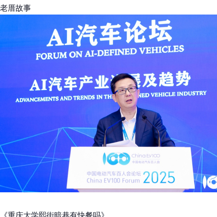
老厝故事
《重庆大学熙街暗巷有快餐吗》