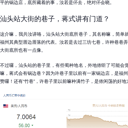
平的锅边店，底所藏着的事，汝若是伓去，绝对伓会晓。
汕头站大街的巷子，蒋式讲有门道？
这介嘛，我共汝讲咯，汕头站大街底所巷子，其名称嘛，简单就
福州其典型厝边厝落的代表。汝若是去过三坊七巷，许种巷巷弄
大街底所也有一点像。
不过囉，汕头站的巷子里，有些蜀种地名，外地侬听了可能会觉
嘛，蒋式会有锅边巷？因为许巷子里以前有一家锅边店，是福州
赞囉！还有“竹巷”，许巷子里以前嘛种满竹子，是侬闲荡的好地