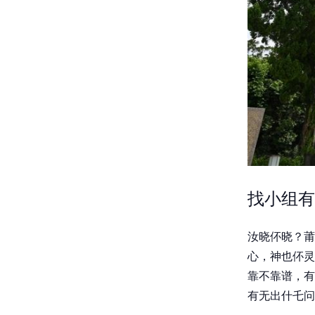
找小组有
汝晓伓晓？莆
心，神也伓灵
靠不靠谱，有
有无出什乇问