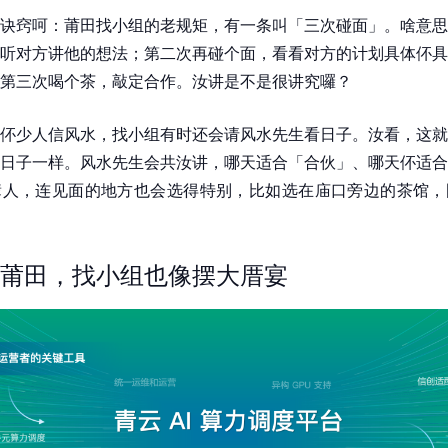
诀窍呵：莆田找小组的老规矩，有一条叫「三次碰面」。啥意思
听对方讲他的想法；第二次再碰个面，看看对方的计划具体伓具
第三次喝个茶，敲定合作。汝讲是不是很讲究囉？
伓少人信风水，找小组有时还会请风水先生看日子。汝看，这就
日子一样。风水先生会共汝讲，哪天适合「合伙」、哪天伓适合
辈人，连见面的地方也会选得特别，比如选在庙口旁边的茶馆，
莆田，找小组也像摆大厝宴