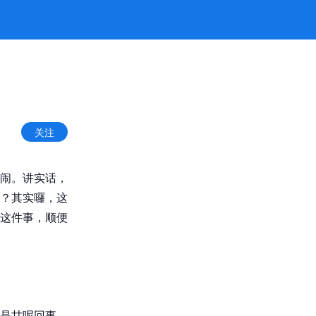
关注
闹。讲实话，
？其实囉，这
这件事，顺便
是甘呢回事。