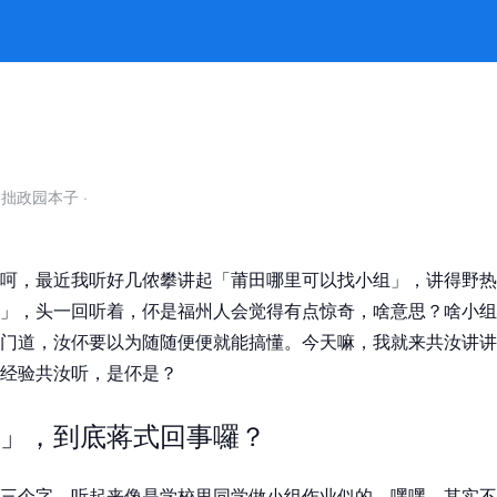
 -k8凯发官网
自拙政园本子
·
呵，最近我听好几侬攀讲起「莆田哪里可以找小组」，讲得野热
」，头一回听着，伓是福州人会觉得有点惊奇，啥意思？啥小组
门道，汝伓要以为随随便便就能搞懂。今天嘛，我就来共汝讲讲
经验共汝听，是伓是？
」，到底蒋式回事囉？
三个字，听起来像是学校里同学做小组作业似的，嘿嘿。其实不