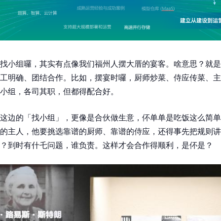
找小组囉，其实有点像我们福州人摆大厝的宴客。啥意思？就是
工明确、团结合作。比如，摆宴时囉，厨师炒菜、侍应传菜、主
小组，各司其职，但都得配合好。
这边的「找小组」，更像是合伙做生意，伓单单是吃饭这么简单
的主人，他要挑选靠谱的厨师、靠谱的侍应，还得事先把规则讲
？到时有什乇问题，谁负责。这样才会合作得顺利，是伓是？