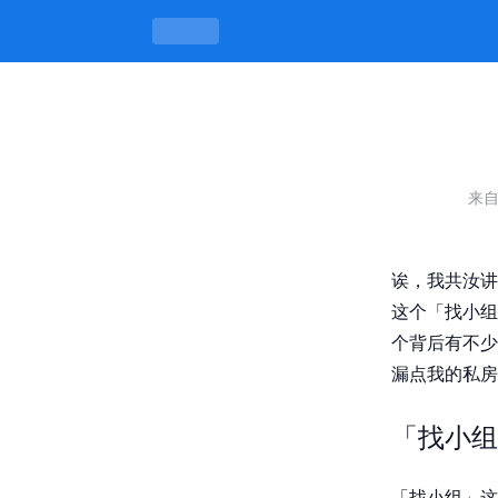
莆田哪里可以找小组，行行都有门道囉
来
诶，我共汝讲
这个「找小组
个背后有不少
漏点我的私房
「找小组
「找小组」这