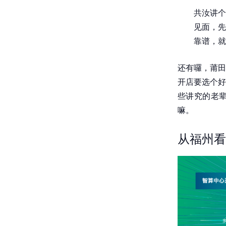
共汝讲个
见面，先
靠谱，就
还有囉，莆田
开店要选个好
些讲究的老
嘛。
从福州看