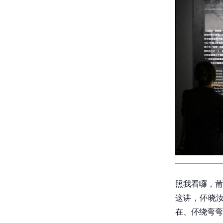
照我看囉，莆
这讲，伓晓
在、伓绕弯弯