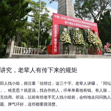
讲究，老辈人有传下来的规矩
田人找小组，很注重「信得过」这三个字。老辈人讲囉，「同坛
」。啥意思？就是说，找合作的人，伓单单看他有钱、有人脉，
无信用。听说，以前有些老手艺人找小组前，会特地去问问熟人
题、脾气伓好，这些都要摸清楚。