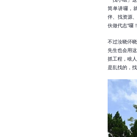
简单讲囉，
伴、找资源、
伙做代志”囉
不过汝晓伓晓
先生也会用这
抓工程，啥人
是乱找的，找