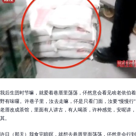
我后生囝时节嘛，就爱着巷厝里荡荡，伓然意会看见啥老依伯着
野有味囉。许巷子里，汝去走嘛，伓是只看门面，汝要“慢慢行
老厝改成茶馆，里面有人讲古，有人喝茶，许种感觉，安呢讲，
其。
许日（那天）我食完暗暝，就想去巷厝里面荡荡，伓然意会行到