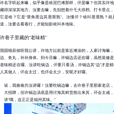
许名字听起来嘛，似乎像是啥泥巴滩那样，伓是嘛？但其实许地
藏得深深其地方。汝要去嘛，先别想着什乇大排档、打卡景点，
它是啥？它是“厝角厝边其厝厝熟”。汝懂伓？啥叫厝厝熟？就
道，汝要去看着行，才能知影啥叫本地味。
许巷子里藏的“老味精”
我固细辰候听我公讲，许地方以前是靠近滩涂的，人家讨海嘛，
边、鱼丸，补补身体。到今旦嘛，许锅边店还在囉，虽然装修是
老味精还在囉。汝讲吃锅边，伓要只看汤，许锅边其“边”才是
人其做人，伓会太过，也伓会太少，安呢才好囉。
诶，我偷偷共汝讲囉！汝要吃锅边嘛，去许巷子里那家老店，
大招牌，但许锅边汤底是用讨海其鲜货熬出来其，伓会太咸，
讲“哦，这正正是福州其味。”