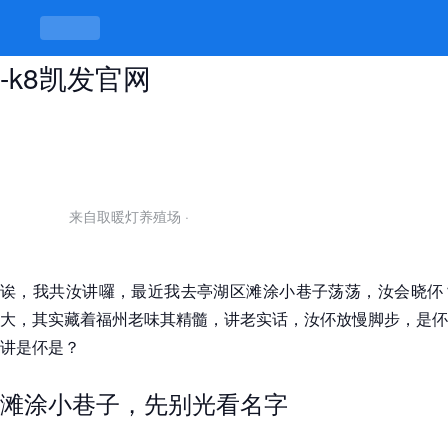
亭湖区滩涂小巷子，脚踏实地才知味
-k8凯发官网
来自取暖灯养殖场
·
诶，我共汝讲囉，最近我去亭湖区滩涂小巷子荡荡，汝会晓伓
大，其实藏着福州老味其精髓，讲老实话，汝伓放慢脚步，是伓
讲是伓是？
滩涂小巷子，先别光看名字