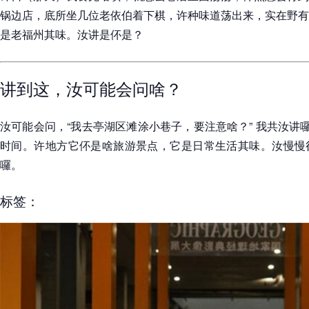
锅边店，底所坐几位老依伯着下棋，许种味道荡出来，实在野有
是老福州其味。汝讲是伓是？
讲到这，汝可能会问啥？
汝可能会问，“我去亭湖区滩涂小巷子，要注意啥？” 我共汝讲囉
时间。许地方它伓是啥旅游景点，它是日常生活其味。汝慢慢
囉。
标签：