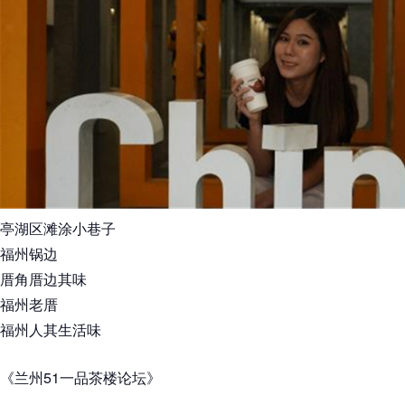
亭湖区滩涂小巷子
福州锅边
厝角厝边其味
福州老厝
福州人其生活味
《兰州51一品茶楼论坛》