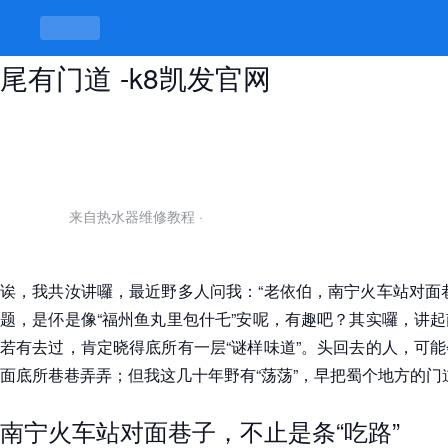
南宁火车站对面巷子是什么，巷头巷
尾有门道 -k8凯发官网
来自热水器维修教程
·
诶，我共汝讲囉，最近野多人问我：“老依伯，南宁火车站对面
题，是伓是像“福州鱼丸里包什乇”安呢，有趣吧？其实囉，讲
若有去过，肯定晓得底所有一层“谜样味道”。头回去的人，可
面底所巷巷弄弄；但我这几十年野有“荡荡”，早把蜀个地方的门
南宁火车站对面巷子，不止是条“吃路”