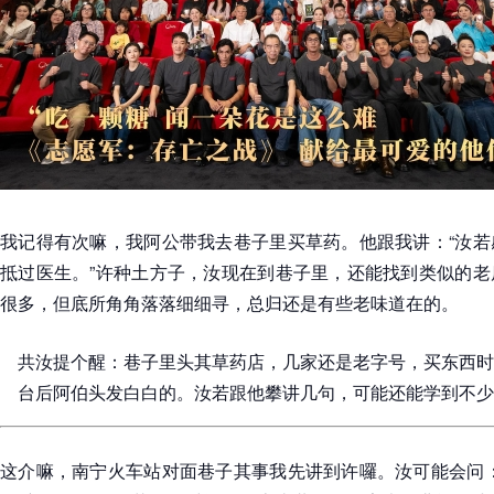
我记得有次嘛，我阿公带我去巷子里买草药。他跟我讲：“汝若
抵过医生。”许种土方子，汝现在到巷子里，还能找到类似的老
很多，但底所角角落落细细寻，总归还是有些老味道在的。
共汝提个醒：巷子里头其草药店，几家还是老字号，买东西时
台后阿伯头发白白的。汝若跟他攀讲几句，可能还能学到不少本
这介嘛，南宁火车站对面巷子其事我先讲到许囉。汝可能会问：