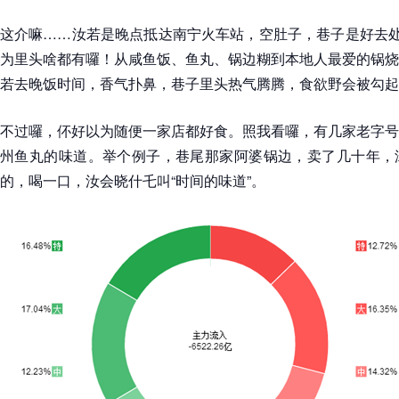
这介嘛……汝若是晚点抵达南宁火车站，空肚子，巷子是好去处
为里头啥都有囉！从咸鱼饭、鱼丸、锅边糊到本地人最爱的锅烧
若去晚饭时间，香气扑鼻，巷子里头热气腾腾，食欲野会被勾起
不过囉，伓好以为随便一家店都好食。照我看囉，有几家老字号
州鱼丸的味道。举个例子，巷尾那家阿婆锅边，卖了几十年，
的，喝一口，汝会晓什乇叫“时间的味道”。