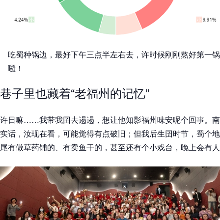
吃蜀种锅边，最好下午三点半左右去，许时候刚刚熬好第一锅
囉！
巷子里也藏着“老福州的记忆”
许日嘛……我带我囝去逿逿，想让他知影福州味安呢个回事。南
实话，汝现在看，可能觉得有点破旧；但我后生囝时节，蜀个地
尾有做草药铺的、有卖鱼干的，甚至还有个小戏台，晚上会有人