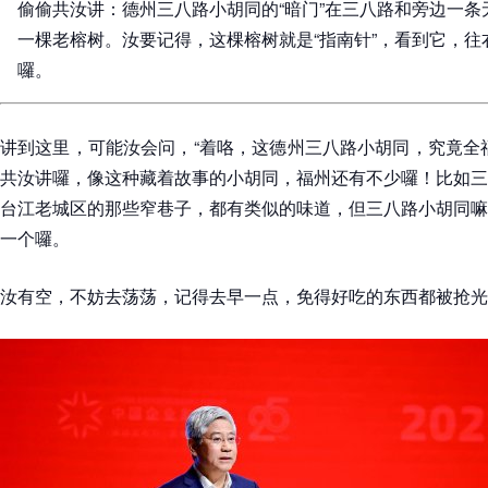
偷偷共汝讲：德州三八路小胡同的“暗门”在三八路和旁边一
一棵老榕树。汝要记得，这棵榕树就是“指南针”，看到它，
囉。
讲到这里，可能汝会问，“着咯，这德州三八路小胡同，究竟全
共汝讲囉，像这种藏着故事的小胡同，福州还有不少囉！比如三
台江老城区的那些窄巷子，都有类似的味道，但三八路小胡同嘛
一个囉。
汝有空，不妨去荡荡，记得去早一点，免得好吃的东西都被抢光