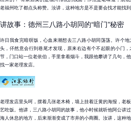
老福州吃了都点头称赞。汝讲，这种地方是不是要会找才能找到
讲故事：德州三八路小胡同的“暗门”秘密
许日我食完暗暝饭，心血来潮想去三八路小胡同荡荡。许个地
头，伓然意会行到巷尾才发现，原来右边有个不起眼的小门，
节，门口站一位老依伯，手里拿着烟斗，我跟他攀讲了几句，他
找一家老理发店。
老理发店里头呵，摆着几张老木椅，墙上挂着泛黄的海报，老板
艺吃饭。他讲，三八路小胡同的故事，他小时候就听他阿公讲过
海人休息的地方，后来渐渐变成了市井的小商圈。汝讲，这种地