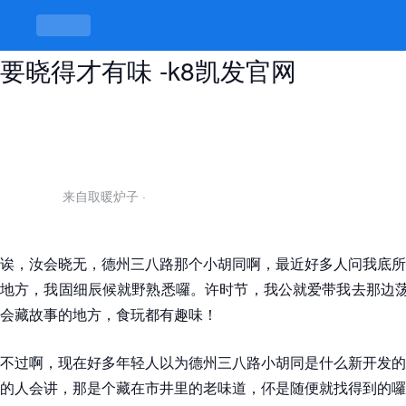
德州三八路小胡同在哪里，这种地方
要晓得才有味 -k8凯发官网
来自取暖炉子
·
诶，汝会晓无，德州三八路那个小胡同啊，最近好多人问我底所
地方，我固细辰候就野熟悉囉。许时节，我公就爱带我去那边荡
会藏故事的地方，食玩都有趣味！
不过啊，现在好多年轻人以为德州三八路小胡同是什么新开发的
的人会讲，那是个藏在市井里的老味道，伓是随便就找得到的囉