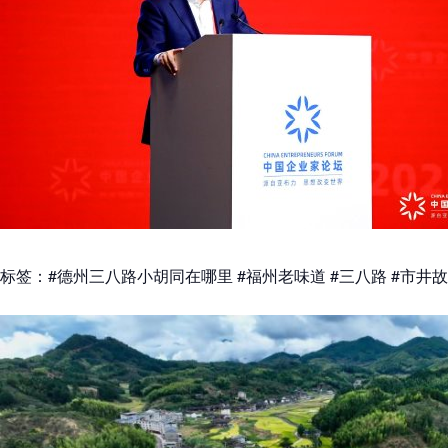
标签：#德州三八路小胡同在哪里 #福州老味道 #三八路 #市井故