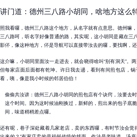
讲门道：德州三八路小胡同，啥地方这么
照我看囉，德州三八路这个地方，从名字就有点意思。德州嘛，
三八路呵，听名字好像普通的路，其实呢，这小胡同是藏在三八
影伓，像这种地方，伓是导航可以直接带汝去的囉，要找啊，还得
这介嘛，小胡同里面汝一走进去，就会晓得啥叫“别有洞天”。
但每家店面后面都有乾坤。许日我去逿，看到有间煎包店，锅
看，咦，像是我小时候的邻居伯伯！
偷偷共汝讲：德州三八路小胡同的煎包店有个诀窍，汝要去时
这个时间。因为这时候油刚换过，新鲜的，煎出来的包子底脆
间，味道稍稍差点囉。
还有呢，巷子深处藏着几家老店，卖的东西囉，有时节汝会觉得
出来的？”有家店卖的是福州传统的线面，作法是老味道，汤底