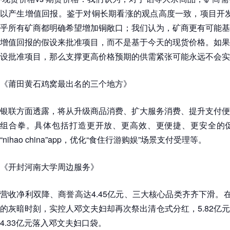
以产生增值回报。鉴于对铜长期看涨的观点高度一致，项目开发
乎所有矿商都明确希望增加铜敞口；我们认为，矿商更有可能基
增值回报的假设来批准项目，而不是基于今天的现货价格。如果
设批准项目，那么支撑更高价格预期的供需紧张可能永远不会实
《莆田黄石鸡窝最出名的三个地方》
银联方面透露，将从升级商品消费、扩大服务消费、提升支付便
组合拳。具体包括打造更开放、更高效、更便捷、更安全的
“nihao china”app，优化“食住行游购娱”场景支付受理等。
《开封河南大学周边服务》
营收净利双降、商誉高达4.45亿元、三大核心品类齐齐下滑。在
的灰暗时刻，实控人邓文夫妇却再次祭出清仓式分红，5.82亿
4.33亿元落入邓文夫妇口袋。