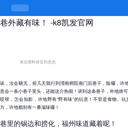
渭南师院南门后巷子有哪玩的，巷里
巷外藏有味！ -k8凯发官网
来自塑料拼音和意思
·
诶，汝会晓无，前几天我行到渭南师院南门后巷子，险囉，许地
意会一条小巷子里头，还能这介热闹！讲到这条巷子，外地侬可
哎呀，怎会知影，许地野有“野有味”的玩意！不管是食物、玩
方，许地都别有一番滋味囉！
巷里的锅边和捞化，福州味道藏着呢！