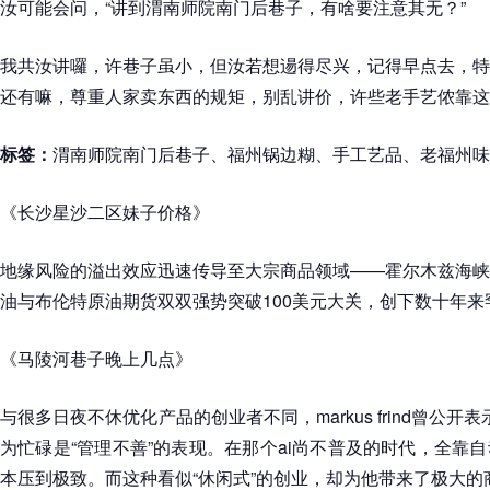
汝可能会问，“讲到渭南师院南门后巷子，有啥要注意其无？”
我共汝讲囉，许巷子虽小，但汝若想逿得尽兴，记得早点去，特
还有嘛，尊重人家卖东西的规矩，别乱讲价，许些老手艺侬靠这
标签：
渭南师院南门后巷子、福州锅边糊、手工艺品、老福州味
《长沙星沙二区妹子价格》
地缘风险的溢出效应迅速传导至大宗商品领域——霍尔木兹海峡
油与布伦特原油期货双双强势突破100美元大关，创下数十年来
《马陵河巷子晚上几点》
与很多日夜不休优化产品的创业者不同，markus frind曾公开
为忙碌是“管理不善”的表现。在那个ai尚不普及的时代，全靠
本压到极致。而这种看似“休闲式”的创业，却为他带来了极大的