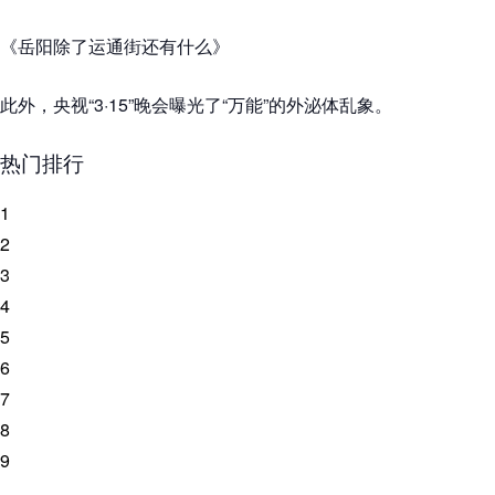
《岳阳除了运通街还有什么》
此外，央视“3·15”晚会曝光了“万能”的外泌体乱象。
热门排行
1
2
3
4
5
6
7
8
9