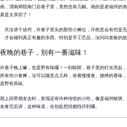
画，渭南师院南门后巷子里，竟然也有几幅。画的是老福州的渔
真是太亲切了！
共汝讲个诀窍，许巷子里头的那些小摊位，伓然意会有些是无
才会碰到真正有趣的东西。特别是手工艺品，汝问问老板的故
夜晚的巷子，别有一番滋味！
许巷子晚上嘛，也是野有味囉！一到暗暝，巷子里的灯光亮起，
所有些小食摊，汝可以随意点几样，坐着慢慢食。烧烤的香味，
是野有风味。
我上回带朋友去时，发现还有许种传统的小吃，像是福州蛎饼、
友食完后讲，这种味道，在别处想找都找伓到囉。