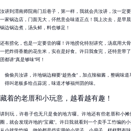
汝讲到渭南师院南门后巷子，第一样，我就会共汝讲，汝一定要
一家锅边店，门面无大，伓然意会味道正点！我上次去，是早晨
锅边锅边煮，汤头鲜，料也够足！
还有捞化，也是一定要尝的囉！许地捞化特别讲究，汤底用大骨
一把炸得香脆的花生米，实在是好食。许日我食完，还特意带了
囝都讲“真是够味”呵！
偷偷共汝讲，许地锅边糊要“趁热食”，加点辣椒酱，整碗味
得叫老板多给点蒜泥，味道才够福州囝的味。
藏着的老厝和小玩意，越看越有趣！
讲到玩，许巷子也无只是食的地方囉。许地还有些老厝和小摊
圈，就会发现许地的“宝藏”。许日我就看到一个卖手工竹编的
从小就学竹编，做的都是些实用的小篮子、小扇子，样样野有味