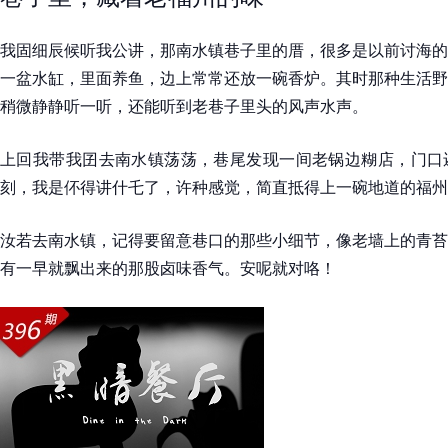
我固细辰候听我公讲，那南水镇巷子里的厝，很多是以前讨海的
一盆水缸，里面养鱼，边上常常还放一碗香炉。其时那种生活野
稍微静静听一听，还能听到老巷子里头的风声水声。
上回我带我囝去南水镇荡荡，巷尾发现一间老锅边糊店，门口
刻，我是伓得讲什乇了，许种感觉，简直抵得上一碗地道的福州
汝若去南水镇，记得要留意巷口的那些小细节，像老墙上的青苔
有一早就飘出来的那股卤味香气。安呢就对咯！