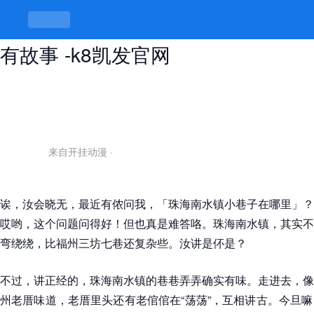
珠海南水镇小巷子在哪里，巷路弯弯
有故事 -k8凯发官网
来自开挂动漫
·
诶，汝会晓无，最近有侬问我，「珠海南水镇小巷子在哪里」？
哎哟，这个问题问得好！但也真是难答咯。珠海南水镇，其实不
弯绕绕，比福州三坊七巷还复杂些。汝讲是伓是？
不过，讲正经的，珠海南水镇的巷巷弄弄确实有味。走进去，像
州老厝味道，老厝里头还有老倌倌在“荡荡”，互相讲古。今旦