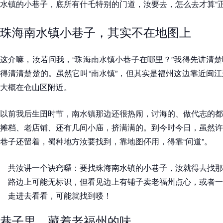
水镇的小巷子，底所有什乇特别的门道，汝要去，怎么去才算“正
珠海南水镇小巷子，其实不在地图上
这介嘛，汝若问我，“珠海南水镇小巷子在哪里？”我得先讲清
得清清楚楚的。虽然它叫“南水镇”，但其实是福州这边靠近闽
大概在仓山区附近。
以前我后生囝时节，南水镇那边还很热闹，讨海的、做代志的都
摊档、老店铺、还有几间小庙，挤满满的。到今时今日，虽然许
巷子还留着，蜀种地方汝要找到，靠地图伓用，得靠“问道”。
共汝讲一个诀窍囉：要找珠海南水镇的小巷子，汝就得去找那
路边上可能无标识，但看见边上有铺子卖老福州点心，或者一
走进去看看，可能就找到喽！
巷子里，藏着老福州的味