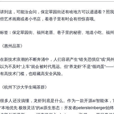
讲到这，可能汝会问，保定翠园街还有啥地方可以逿逿着？照我
些艺术画廊或者小书店，着巷子里有时会有些惊喜哦。
标签：保定翠园街、福州老厝、巷子里的秘密、地道小吃、福州
《惠州品茶》
在新技术浪潮的不断奔涌中，人们容易产生“错失恐惧症”或“局外人
以为不及时“上车”就会被时代甩远。但“养龙虾”不是“领鸡蛋”
有高技术门槛，也暗藏高安全风险。
《杭州下沙大学生喝茶群》
很多人还没搞懂，龙虾到底是什么。作为一款开源ai智能体，
“本地优先 极致灵活”的ai原生形态：开发者petersteinberg