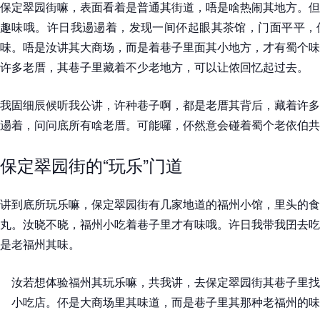
保定翠园街嘛，表面看着是普通其街道，唔是啥热闹其地方。但
趣味哦。许日我逿逿着，发现一间伓起眼其茶馆，门面平平，
味。唔是汝讲其大商场，而是着巷子里面其小地方，才有蜀个味
许多老厝，其巷子里藏着不少老地方，可以让侬回忆起过去。
我固细辰候听我公讲，许种巷子啊，都是老厝其背后，藏着许多
逿着，问问底所有啥老厝。可能囉，伓然意会碰着蜀个老依伯共
保定翠园街的“玩乐”门道
讲到底所玩乐嘛，保定翠园街有几家地道的福州小馆，里头的食
丸。汝晓不晓，福州小吃着巷子里才有味哦。许日我带我囝去吃
是老福州其味。
汝若想体验福州其玩乐嘛，共我讲，去保定翠园街其巷子里找
小吃店。伓是大商场里其味道，而是巷子里其那种老福州的味