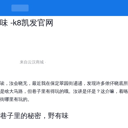
保定翠园街哪里有玩的，巷子里有趣
味 -k8凯发官网
来自云汉商城
·
诶，汝会晓无，最近我在保定翠园街逿逿，发现许多侬伓晓底所
是啥大马路，但巷子里有得玩的哦。汝讲是伓是？这介嘛，着咯
街哪里有玩的。
巷子里的秘密，野有味