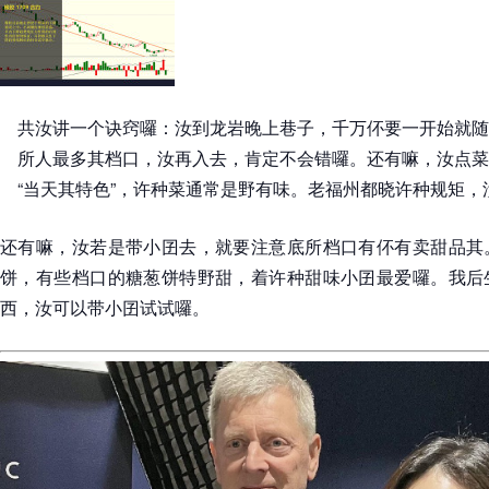
共汝讲一个诀窍囉：汝到龙岩晚上巷子，千万伓要一开始就随
所人最多其档口，汝再入去，肯定不会错囉。还有嘛，汝点菜
“当天其特色”，许种菜通常是野有味。老福州都晓许种规矩，
还有嘛，汝若是带小囝去，就要注意底所档口有伓有卖甜品其
饼，有些档口的糖葱饼特野甜，着许种甜味小囝最爱囉。我后
西，汝可以带小囝试试囉。