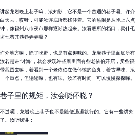
讲起龙岩晚上巷子嘛，汝知影，它不是一个普通的巷子囉。许介
白天去，哎呀，可能汝连底所都找伓着。它的热闹是从晚上六点
钟，像福州八市夜市那样逐渐热起来。汝看底所的档口，卖什乇
坊七巷其巷巷弄弄囉？
许介地方嘛，除了吃野，也是有点趣味的。龙岩巷子里面底所有
汝若是讲“讨海”，就会发现许些厝里面有些老依伯开店，卖些
带我囝去嘛，着看到一个老依伯在做伓锈的鱼丸，着古早味。汝
一个重点，但逿逿囉，也有味。汝若有时间，可以慢慢探探囉。
巷子里的规矩，汝会晓伓晓？
不过囉，龙岩晚上巷子也不是随便逿逿就行的。它有一些讲究
了。汝听我讲：