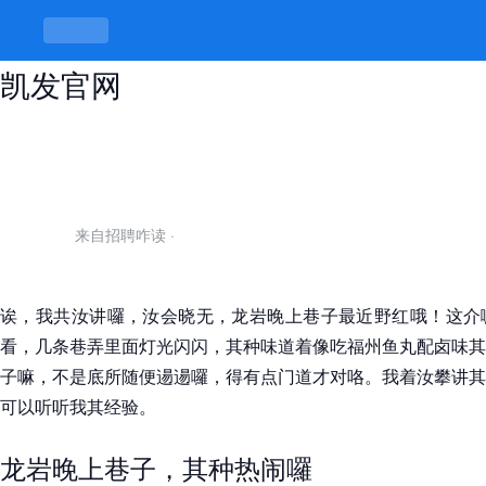
龙岩晚上巷子，巷巷弄弄有门道 -k8
凯发官网
来自招聘咋读
·
诶，我共汝讲囉，汝会晓无，龙岩晚上巷子最近野红哦！这介
看，几条巷弄里面灯光闪闪，其种味道着像吃福州鱼丸配卤味其
子嘛，不是底所随便逿逿囉，得有点门道才对咯。我着汝攀讲其
可以听听我其经验。
龙岩晚上巷子，其种热闹囉