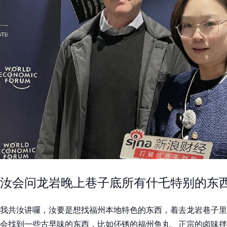
汝会问龙岩晚上巷子底所有什乇特别的东
我共汝讲囉，汝要是想找福州本地特色的东西，着去龙岩巷子里
会找到一些古早味的东西，比如伓锈的福州鱼丸、正宗的卤味拌