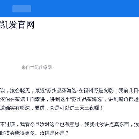
苏州品茶海选，茶里茶外有讲究 -k8
凯发官网
来自世纪佳缘网
·
诶，汝会晓无，最近“苏州品茶海选”在福州野是火喽！我前几
依伯在茶馆里面攀讲，讲到这个“苏州品茶海选”，讲到嘴角都
道确实有够深，要讲，真是可以讲三天三夜囉！
不过囉，我看今旦汝对这个也有意思，我就共汝讲点真东西，汝
瞎摸会晓得更多。汝讲是伓是？