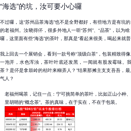
“海选”的坑，汝可要小心囉
不过囉，这“苏州品茶海选”也不是全野都好，有些地方是有坑
的老福州。汝晓得伓，很多外地人一听“苏州”、“品茶”，以为
囉，这里面有些“海选”的茶叶，那真是“看起来很美，喝起来就普
我上回去一个展销会，看到一款号称“顶级白茶”，包装精致得
一泡开，水色浑浊，茶叶叶底还发黑，一闻就有股发霉味。我
茶？是伓是拿鼓岭的枯叶来糊弄人？”结果那摊主支支吾吾，最
气人？
老福州喝茶，记住一点：宁可挑简单的茶叶，比如正山小种、
里胡哨的“概念茶”。茶的真味，在于实在，不在于包装。