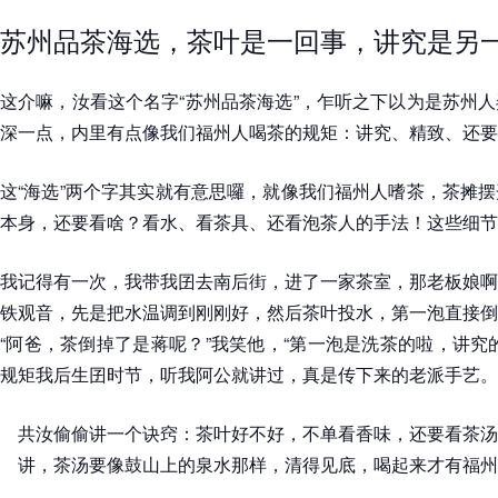
苏州品茶海选，茶叶是一回事，讲究是另
这介嘛，汝看这个名字“苏州品茶海选”，乍听之下以为是苏州
深一点，内里有点像我们福州人喝茶的规矩：讲究、精致、还要有
这“海选”两个字其实就有意思囉，就像我们福州人嗜茶，茶摊
本身，还要看啥？看水、看茶具、还看泡茶人的手法！这些细节
我记得有一次，我带我囝去南后街，进了一家茶室，那老板娘啊
铁观音，先是把水温调到刚刚好，然后茶叶投水，第一泡直接倒
“阿爸，茶倒掉了是蒋呢？”我笑他，“第一泡是洗茶的啦，讲究
规矩我后生囝时节，听我阿公就讲过，真是传下来的老派手艺。
共汝偷偷讲一个诀窍：茶叶好不好，不单看香味，还要看茶汤
讲，茶汤要像鼓山上的泉水那样，清得见底，喝起来才有福州茶