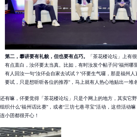
第二，攀讲要有礼貌，但也要有点巧。
「茶花楼论坛」上有很
有点直白，汝伓要太当真。比如，有时汝发个帖子问“福州哪
有人回汝一句“汝伓会自家去试试？”伓要生气囉，那是福州人
要试，只是想听听各位的推荐”，马上就有人热心地贴出一堆
还有嘛，伓要觉得「茶花楼论坛」只是个网上的地方，其实它野
组织什么“福州话比赛”，或者“三坊七巷寻宝”活动，这些活动
连小囝都很开心！