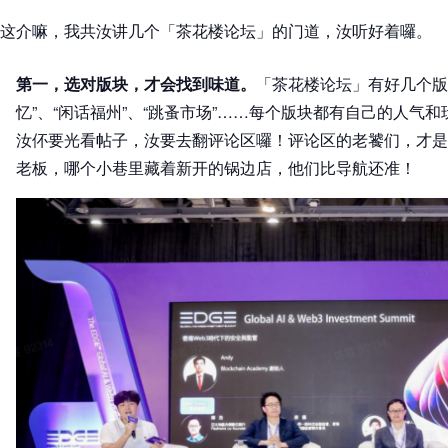
这介嘛，我共汝讲几个「茶花楼论坛」的门道，汝听好着囉。
第一，选对版块，才会找到味道。
「茶花楼论坛」有好几个版块
忆”、“闲话福州”、“跳蚤市场”……每个版块都有自己的人气和
汝伓要光看帖子，汝要去翻评论区囉！评论区的老饕们，才是
老板，哪个小巷里藏着新开的锅边店，他们比导航还准！