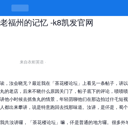
茶花楼论坛，讲的是人情味，藏的是
老福州的记忆 -k8凯发官网
来自衣柜英语
·
诶，汝会晓无？最近我在「茶花楼论坛」上看见一条帖子，讲以
丸的老店，后来不晓什么原因关门了，帖子底下的评论，啧啧啧
讲他小时候去抓鱼丸的情景，年轻囝聊他们在那边拍过什乇短视
人都出来攀讲，说是特意跑回去找那味道。汝讲，是伓是，蜀个
我共汝讲囉，「茶花楼论坛」嘛，伓是普通的地方囉。很多外地