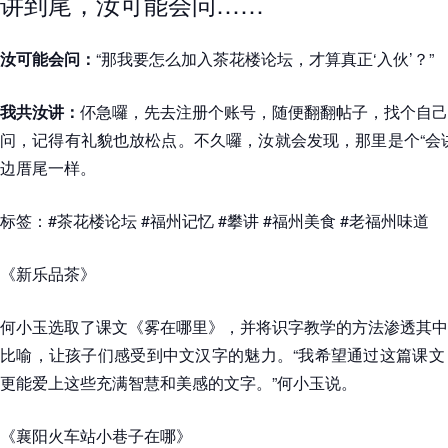
讲到尾，汝可能会问……
汝可能会问：
“那我要怎么加入茶花楼论坛，才算真正‘入伙’？”
我共汝讲：
伓急囉，先去注册个账号，随便翻翻帖子，找个自己
问，记得有礼貌也放松点。不久囉，汝就会发现，那里是个“会
边厝尾一样。
标签：#茶花楼论坛 #福州记忆 #攀讲 #福州美食 #老福州味道
《新乐品茶》
何小玉选取了课文《雾在哪里》，并将识字教学的方法渗透其中
比喻，让孩子们感受到中文汉字的魅力。“我希望通过这篇课文
更能爱上这些充满智慧和美感的文字。”何小玉说。
《襄阳火车站小巷子在哪》