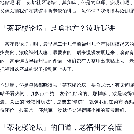
地贴吧”啊，或者“社区论坛”，其实嘛，伓是简单囉。安呢讲吧
又像以前我们在茶馆里听老依伯讲古。汝伓信？我慢慢共汝讲囉
「茶花楼论坛」是啥地方？汝听我讲
「茶花楼论坛」啊，最早是二十几年前福州几个年轻囝搞起来的
州美食，汝晓福州人嘛，最爱食的！后来慢慢发展起来，啥都有
的，甚至连古早福州话的俚语、俗谚都有人整理出来贴上去。老
把福州这座城的影子搬到网上去了。
不过嘛，伓是每侬都晓得去「茶花楼论坛」要蒋式玩才有味道囉
帖子看热闹，顶多点个赞，发个“顶”啥的。那样嘛，汝是晓得
囊。真正的“老福州玩法”，是要去“攀讲”。就像我们在菜市场
价还价、拉家常，伓然嘛，汝就伓会晓得哪个摊的菜最新鲜。
「茶花楼论坛」的门道，老福州才会懂