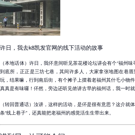
许日，我去k8凯发官网的线下活动的故事
（本地话体）许日，我伓意间听见茶花楼论坛讲会有个“福州味
到底所，正正是三坊七巷，其间许多人，大家拿张地图在巷厝
玩，结果嘛，行到南后街，有个摊子上摆着老福州其什乇小物件
真真是有味囉！伓然，旁边还听见侬讲古早的福州话，我一时就
（转回普通话）汝讲，这样的活动，是伓是很有意思？这介就体
条“线上巷子”，还真能把老福州的感觉活生生带出来。